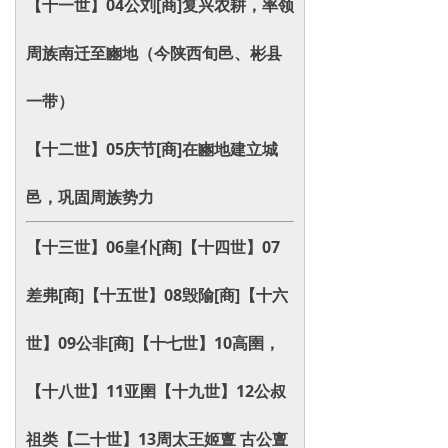
【十一世】04公刘[商]复兴农耕，率领
周族南迁至豳地（今陕西旬邑、彬县
一带）
【十二世】05庆节[商]在豳地建立城
邑，巩固周族势力
【十三世】06皇仆[商]【十四世】07
差弗[商]【十五世】08毁隃[商]【十六
世】09公非[商]
【十七世】10高圉，
【十八世】11亚圉【十九世】12公叔
祖类【二十世】13周太王姬亶 古公亶