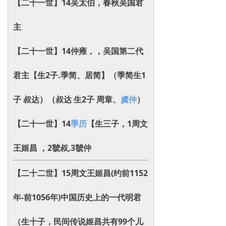
【二十一世】14吴太伯，春秋吴国君
主
【二十一世】14仲雍，，吴国第二代
君主【生2子.
季简‌、居简‌
】（
季简‌生1
子 叔达）（
叔达 生2子 周章‌、
虞仲‌
）
【二十一世】14
季历
【生三子，
1周文
王姬昌 ，2虢叔,3虢仲
【二十二世】15
周文王姬昌(约前1152
年-前1056年)中国历史上的一代明君
（生十子，民间传说姬昌共有99个儿