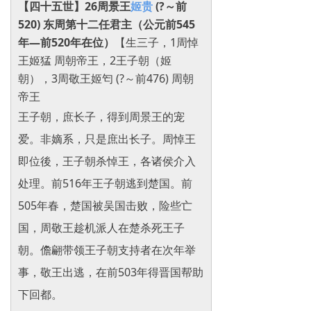
【四十五世】26周景王
姬贵
(?～前
520) 东周第十二任君主（公元前545
年—前520年在位）
【生三子，
1周悼
王姬猛 周朝帝王，2王子朝（姬
朝）‌，3周敬王姬匄 (?～前476) 周朝
帝王
王子朝，庶长子，得到周景王的宠
爱。非嫡系，只是庶出长子。周悼王
即位後，王子朝杀悼王，各诸侯介入
处理。前516年王子朝逃到楚国。前
505年春，楚国被吴国击败，险些亡
国，周敬王趁机派人在楚杀死王子
朝。儋翩带领王子朝支持者在次年举
事，敬王出逃，在前503年得晋国帮助
下回都。