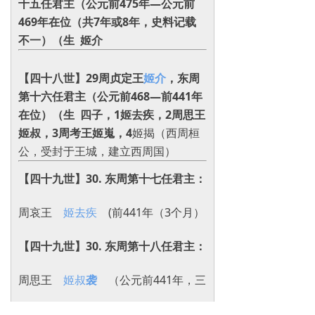
十五任君主（公元前475年—公元前
469年在位（共7年或8年，史料记载
不一）（生 姬介
【四十八世】29周贞定王
姬介
，东周
第十六任君主（公元前468—前441年
在位）（生 四子，1姬去疾，2周思王
姬叔，3周考王姬嵬，4
姬揭（西周桓
公，受封于王城，建立西周国）
【四十九世】
30. 东周第十七任君主：
周哀王
姬去疾
(前441年（3个月‌）
【四十九世】
30. 东周第十八任君主：
周思王
姬叔
袭
（公元前441年，三
~八月）