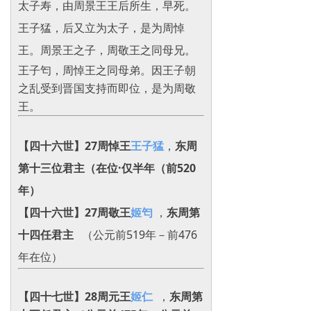
太子寿，由周景王王后所生，早死。
王子猛，后又立为太子，是为周悼
王。周景王之子，周敬王之同母兄。
王子匄，周悼王之同母弟。因王子朝
之乱受到晋国支持而即位，是为周敬
王。
【四十六世】27周悼王
王子猛
，
东周
第十三位君主（在位·仅半年（前520
年）‌
【四十六世】27周敬王
姬匄
，
东周第
十四任君主
（公元前519年－前476
年在位）
【四十七世】28周元王
姬仁
，
东周第