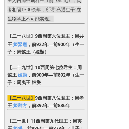
王为西周中期君主（前10世纪），两
者相隔1300余年，所谓“私通生子”在
生物学上不可能实现。
【二十八世】9
西周第六位君主：周共
王
姬繄扈
，前922年—前900年（生一
子：周懿王‌（姬囏）
【二十九世】10西周第七位君主：周
懿王
姬囏
，前900年—前892年（生一
子：周夷王 姬燮
【二十八世】
9西周第八位君主：周孝
王
姬辟方
，前892年—前886年
【三十世】11西周第九代国王：周夷
王
姬燮
，前886年—前878年（儿子：