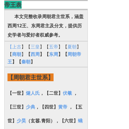
帝王表
本文完整收录周朝君主世系，涵盖
西周12王、东周君主及分支，提供历
史学者与爱好者权威参考。
【上古
】【
三皇
】【
五帝
】【
夏朝
】
【
商朝
】
【
西周
】【
东周
】【
周朝帝
王
】【
秦朝
】
【周朝君主世系】
【一世】
燧人氏
，【二世】
伏羲
，
【三世】
少典
，【四世】
黄帝
，【五
世】
少昊
（玄嚣.青阳）‌，
【六世】
蟜