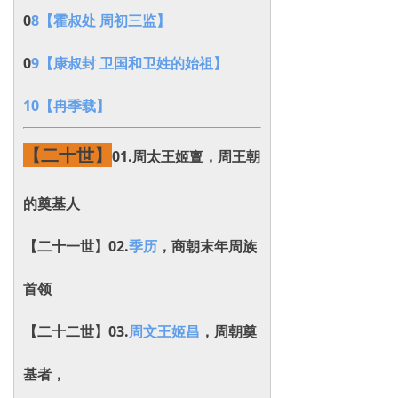
0
8【霍叔处 周初三监】
0
9【康叔封 卫国和卫姓的始祖】
10【冉季载】
【二十世】
01.周太王姬亶，周王朝
的奠基人
【二十一世】02.
季历
，商朝末年周族
首领
【二十二世】03.
周文王姬昌
，
周朝奠
基者，