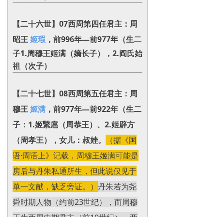
【二十六世】07西周第四任君主：周
昭王
姬瑕
，前996年—前977年
（生二
子1.周穆王姬满（嫡长子）‌，2.阎氏始
祖（次子）
【二十七世】08西周第五任君主：周
穆王
姬满
，前977年—前922年（生二
子：1.姬繄扈（周恭王）、2.姬辟方
（周孝王），女儿：叔㛗。
（据《国
语·周语上》记载，周穆王姬满可能是
房后与丹朱私通所生，但此说仅见于
单一文献，缺乏旁证。）
丹朱若为尧
舜时期人物（约前23世纪），而周穆