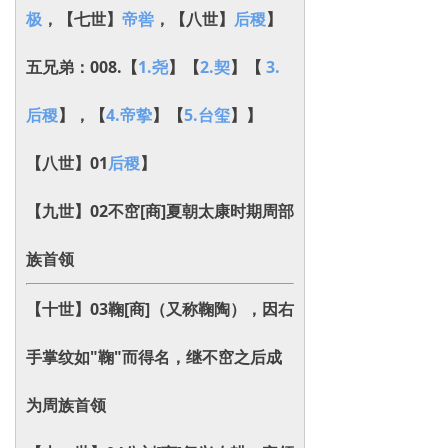
极
，【七世】
帝喾
，【八世】
后稷
】
五兄弟：008.【
1.尧
】【
2.契
】【
3.
后稷
】，【
4.帝挚
】【
5.台玺
】】
【八世】01
后稷
】
【九世】02不窋[商]夏朝太康时期周部
族首领
【十世】03鞠[商]（又称鞠陶），因右
手掌纹如"鞠"而得名，继不窋之后成
为周族首领