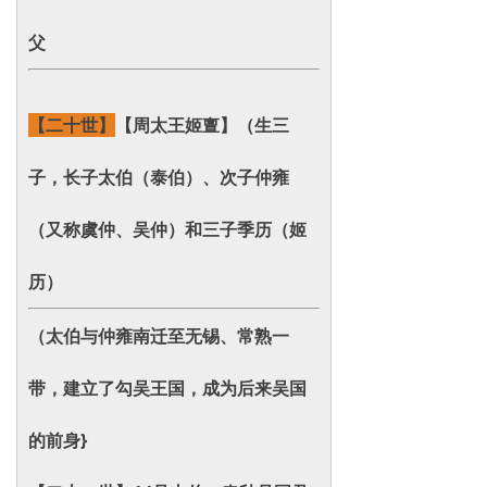
父
【二十世】
【周太王姬亶】（生三
子，长子太伯（泰伯）、次子仲雍
（又称虞仲、吴仲）和三子季历（姬
历）
（太伯与仲雍南迁至无锡、常熟一
带，建立了勾吴王国，成为后来吴国
的前身}