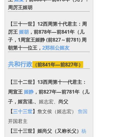
周厉王姬胡
【三十一世】12西周第十代君主：周
厉王
姬胡
，前878年—前841年（儿
子，1周宣王姬静 (前827～前781) 周
朝第十一位王，
2郑桓公姬友
共和行政
（前841年―前827年）
【三十二世】13西周第十一代君主：
周宣王
姬静
，前827年—前781年（
儿
子，
姬宫湦.、
姬志宏、
尚父
【
三十三世
】
詹文侯（姬志宏）
詹国
开国君主
【三十三世】姬尚父（又称长父）
杨