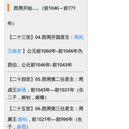
西周开始.....（前1046～前771
年）
【二十三世】04.西周开国君主：
周武
王姬发
】公元前1060年–前1046年为
西伯，公元前1046年–前1043年
【二十四世】
05.
西周第二任君主：周
成王
姬诵
，前1043年—前1021年
（生
二子，姬钊，姬臻）
【二十五世】
06.
西周第三任君主：周
康
王
姬钊
，前
1
021年—前996年（生
子，
姬瑕
）