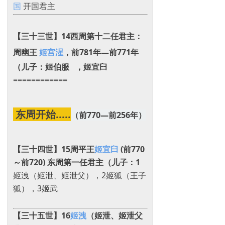
国
开国君主
【三十三世】14西周第十二任君主：
周幽王
姬宫湦
，前781年—前771年
（儿子：姬伯服 ，姬宜臼
============
东周开始.....
（前770—前256年）
【三十四世】15周平王
姬宜臼
(前770
～前720) 东周第一任君主
（儿子：1
姬洩（姬泄、姬泄父），2姬狐（王子
狐），3姬武
【三十五世】16
姬洩
（姬泄、姬泄父