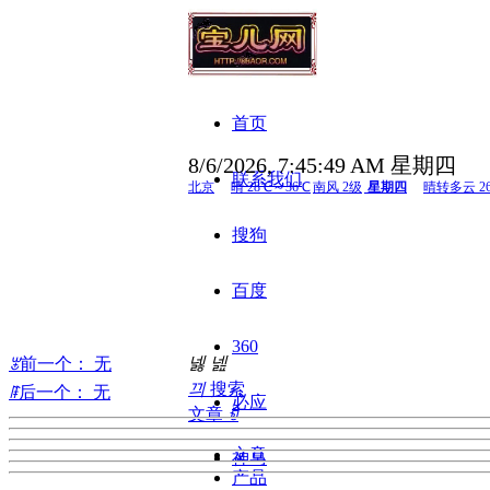
首页
8/6/2026, 7:45:50 AM 星期四
联系我们
搜狗
百度
360
넳
넲
ꂃ
前一个：
无
끠
搜索
ꁹ
后一个：
无
必应
文章
ꀁ
文章
神马
产品