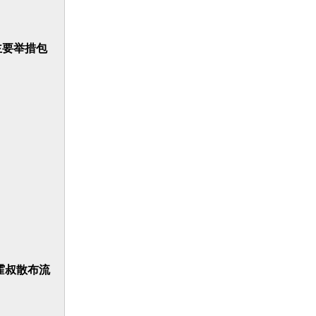
主要举措包
霍叔散布流