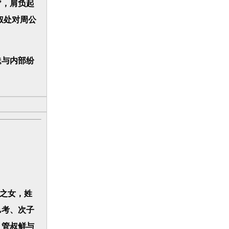
”，肩负起
叔处对周公
迭与内部纷
之女，姓
邑考、次子
。管叔鲜与