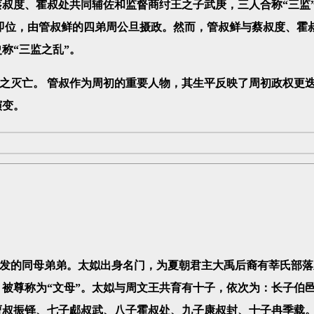
叔度、霍叔处共同辅佐和监督商纣王之子武庚，三人合称“三监
即位，由管叔鲜的四弟周公旦摄政。然而，管叔鲜与蔡叔度、霍
称“三监之乱”。
灭亡。 管叔作为周初的重要人物，其生平反映了周初政权更
演变。
的同母弟弟。太姒出身名门，为夏朝君主大禹后裔有莘氏部落
被尊称为“文母”。太姒与周文王共育有十子，依次为：长子伯
曹叔振铎、七子郕叔武、八子霍叔处、九子康叔封、十子冉季载