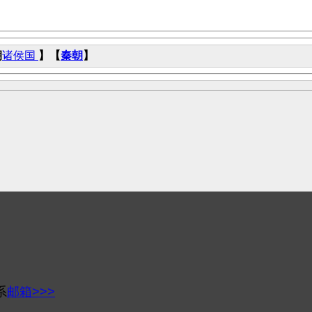
朝
诸侯国
】【
秦朝
】
系
邮箱>>>