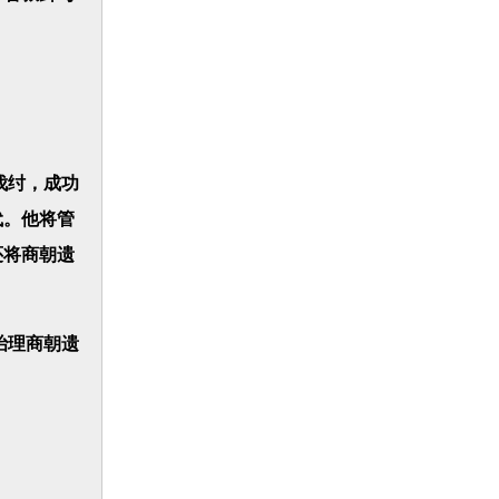
伐纣，成功
代。他将管
还将商朝遗
治理商朝遗