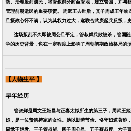
势、治理殷商遗民，将管叔鲜分封至管地，建立管国，并与蔡
管理前朝遗民的重要职责。 周武王去世后，其子周成王年幼
旦摄政心怀不满，认为其权力过大，遂联合武庚起兵反叛，史
这场叛乱不久即被周公旦平定，管叔鲜兵败被杀，管国随之
争的历史背景，也在一定程度上影响了周朝初期政治格局的
【人物生平 】
早年经历
管叔鲜是周文王姬昌与正妻太姒所生的第三子，周武王姬发
姒，是一位贤德持家的女性。她以勤劳节俭、恪守妇道著称，
周武王姬发、三子管叔鲜、四子周公旦、五子蔡叔度、六子