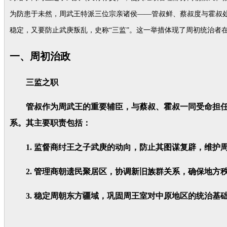
为防患于未然，周武王特派三位宗亲诸侯——管叔鲜、蔡叔度与霍叔
稳定，又要防止武庚叛乱，史称“三监”。这一举措体现了周初统治者
一、周初治政
三监之职
管叔作为周武王的重要辅臣，与蔡叔、霍叔一同受命担任“
系。其主要职责包括：
1. 监督商纣王之子武庚的动向，防止其图谋复辟，维护
2. 管理商朝遗民聚居区，协调新旧族群关系，确保地方
3. 稳定周朝东方疆域，巩固周王室对中原地区的统治基