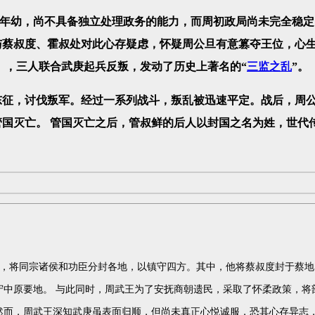
幼，尚不具备独立处理政务的能力，而周初政局尚未完全稳定
与蔡叔度、霍叔处对此心存疑虑，怀疑周公旦有意篡夺王位，心
年），三人联合武庚起兵反叛，发动了历史上著名的“
三监之乱
”。
东征，讨伐叛军。经过一系列战斗，叛乱被迅速平定。战后，周
国灭亡。 管国灭亡之后，管叔鲜的后人以封国之名为姓，世代
将同宗诸侯和功臣分封各地，以镇守四方。其中，他将蔡叔度封于蔡地
守中原要地。 与此同时，周武王为了安抚商朝遗民，采取了怀柔政策，将
然而，周武王深知武庚虽表面归顺，但尚未真正心悦诚服，恐其心存异志