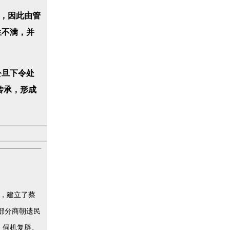
，因此由管
生不满，并
公旦下令处
传承，形成
，建立了蔡
部分商朝遗民
，伺机复辟。