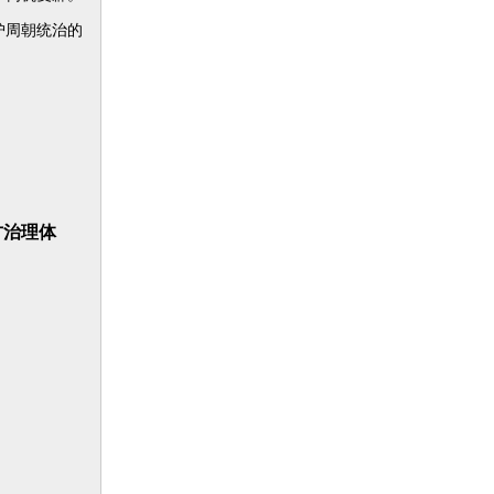
护周朝统治的
方治理体