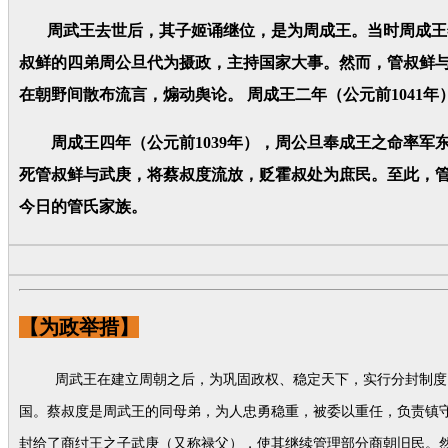
周武王去世后，其子姬诵继位，是为周成王。当时周成王年
叔鲜的四弟周公旦代为摄政，主持国家大事。然而，管叔鲜
在朝野间散布流言，煽动舆论。 周成王二年（公元前1041
周成王四年（公元前1039年），周公旦奉成王之命率军
死管叔鲜与武庚，将蔡叔度流放，贬霍叔处为庶民。至此，管
今日的管氏家族。
【为政举措】
周武王在建立周朝之后，为巩固政权、稳定天下，实行分封制度，
国。蔡叔度是周武王的同母弟，为人忠勇稳重，被委以重任，负责镇
封给了商纣王之子武庚（又称禄父），使其继续管理部分商朝旧民。