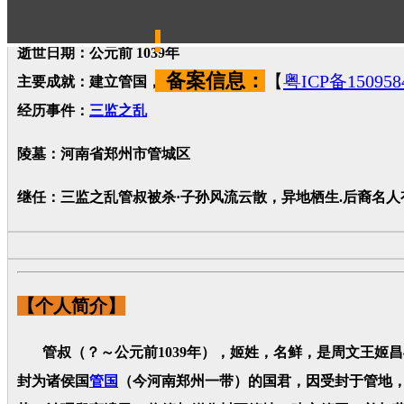
出生地：西岐
逝世日期：公元前 1039年
备案信息：
【
粤ICP备150958
主要成就：建立管国，辅佐武庚
经历事件：
三监之乱
陵墓：河南省郑州市管城区
继任：三监之乱管叔被杀·子孙风流云散，异地栖生.后裔名人
【个人简介】
管叔（？～公元前1039年），姬姓，名鲜，是周文王姬
封为诸侯国
管国
（今河南郑州一带）的国君，因受封于管地，