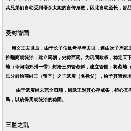
其兄弟们自幼受到母亲太姒的言传身教，因此自幼至长，皆
受封管国
周文王去世后，由于长子伯邑考早年去世，遂由次子周武王姬
推翻商朝统治，建立周朝，史称西周。为巩固政权，稳定天
地（今河南郑州一带）封给三弟管叔鲜，建立管国；将蔡地
民分封给商纣王（帝辛）之子武庚（名禄父），给予其诸侯
由于武庚尚未完全归顺，周武王对其心存戒备，担心其有
民，以确保周朝统治的稳固。
三监之乱