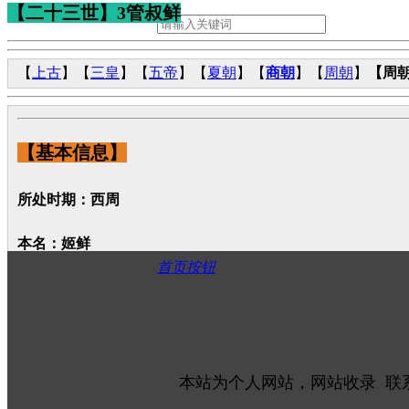
【二十三世】3管叔鲜
【
上古
】【
三皇
】【
五帝
】【
夏朝
】【
商朝
】【
周朝
】
【周
【基本信息】
所处时期：西周
本名：姬鲜
首页按钮
别名：管叔鲜、管叔
身份：
管国
首任国君
都城：郑州市管城回族区‌，三监之乱后被降为王室直辖邑‌
本站为个人网站，网站收录 联
民族族群：华夏族