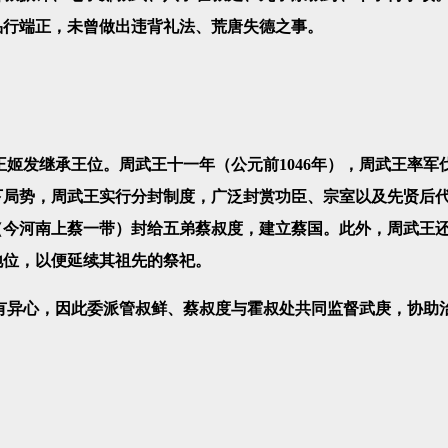
品行端正，未曾做出违背礼法、荒唐失德之事。
发继承王位。周武王十一年（公元前1046年），周武王率军
下局势，周武王实行分封制度，广泛封赏功臣、宗室以及先贤后
（今河南上蔡一带）封给五弟蔡叔度，建立蔡国。此外，周武王
地位，以便延续其祖先的祭祀。
异心，因此委派管叔鲜、蔡叔度与霍叔处共同监督武庚，协助