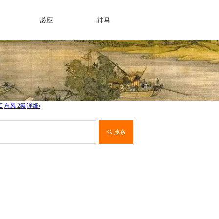
必应
神马
끠
搜索