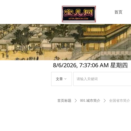
首页
8/6/2026, 7:37:07 AM 星期四
文章
ꀁ
首页标题
ꄲ
001.城市简介
ꄲ
全国省市简介