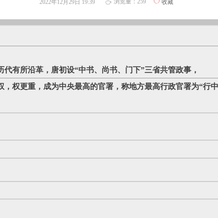
浏览量：
259
2022年12月29日
19:39
ꄀ
收藏
ꄘ
历代有所沿革，唐初设“中书、尚书、门下”三省共管政事，
职权，权更重，成为中央最高的官署，称地方最高行政官署为“行中