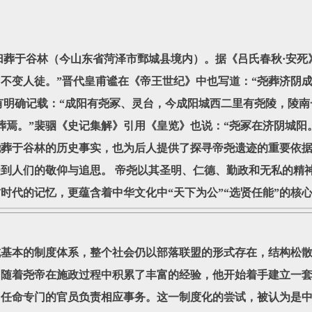
于谷林（今山东省菏泽市鄄城县境内）。据《吕氏春秋·安死》
不变人徒。”晋代皇甫谧在《帝王世纪》中也写道：“尧葬济阴成
亦有明确记载：“成阳有尧冢、灵台，今成阳城西二里有尧陵，陵
葬焉。”裴骃《史记集解》引用《皇览》也说：“尧冢在济阴城阳
于谷林的历史事实，也为后人提供了探寻帝尧遗迹的重要依据
到人们的敬仰与追思。 帝尧以其圣明、仁德、勤政和无私的精
时代的记忆，更蕴含着中华文化中“天下为公”“选贤任能”的核
本的制度体系，整个社会仍以部落联盟的形式存在，结构松散
。随着尧帝在施政过程中积累了丰富的经验，他开始着手建立一
，任命专门的官员负责相应事务。这一制度化的尝试，被认为是