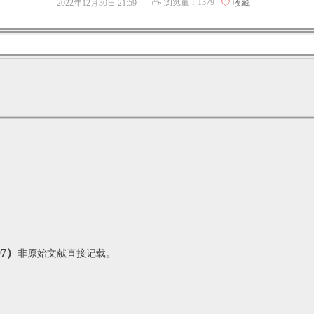
浏览量：
1379
2022年12月30日
21:59
ꄀ
收藏
ꄘ
07）
非原始文献直接记载。