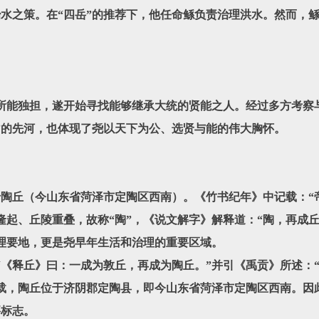
水之策。在“四岳”的推荐下，他任命鲧负责治理洪水。然而，
独担，遂开始寻找能够继承大统的贤能之人。经过多方考察与
”的先河，也体现了尧以天下为公、选贤与能的伟大胸怀。
丘（今山东省菏泽市定陶区西南）。《竹书纪年》中记载：“
隆起、丘陵重叠，故称“陶”，《说文解字》解释道：“陶，再成丘
理要地，更是尧早年生活和治理的重要区域。
《释丘》曰：一成为敦丘，再成为陶丘。”并引《禹贡》所述：
载，陶丘位于济阴郡定陶县，即今山东省菏泽市定陶区西南。因
要标志。