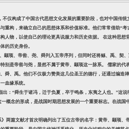
仅构成了中国古代思想文化发展的重要阶段，也对中国传统文
与重构，来确立自己的思想体系和价值标准。他们常常借助“考
虚构人物，以使自己的理论更具说服力和历史依据。 在这种思想
具体的历史身份。
颛顼、帝喾、尧、舜列入五帝序列，但同时还将鲧、禹、契、
特别是帝喾与尧，显然不属于黄帝、颛顼这一脉系。 儒家的代
尧、舜、禹。他们不仅极力赞美这几位圣王的德行，还通过编造
同一血缘系统。
出：“舜生于诸冯，迁于负夏，卒于鸣条，东夷之人也。”这说
”这一概念的形成，是战国时期思想发展的一个重要标志。在战国
两篇文献才首次明确列出了五位古帝的名字：黄帝、颛顼、帝