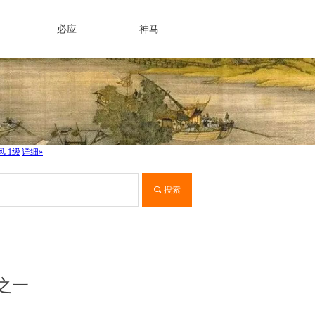
必应
神马
끠
搜索
帝之一