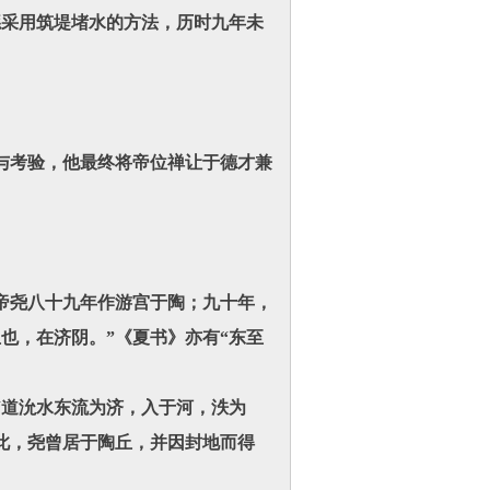
鲧采用筑堤堵水的方法，历时九年未
考验，他最终将帝位禅让于德才兼
帝尧八十九年作游宫于陶；九十年，
也，在济阴。”《夏书》亦有“东至
“道沇水东流为济，入于河，泆为
此，尧曾居于陶丘，并因封地而得