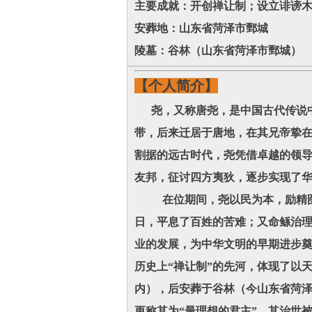
主要成就：开创禅让制；设立诽谤
安葬地：山东省菏泽市鄄城
陵墓：谷林（山东省菏泽市鄄城）
【个人简介】
尧，又称唐尧，是中国古代传说中
带，后来迁居于唐地，在其兄帝挚在
割据的远古时代，尧凭借卓越的领
友邦，征讨四方夷狄，逐步实现了
在位期间，尧以民为本，励精图治
日，平息了百姓的苦难；又命鲧治
业的发展，为中华文明的早期进步奠
历史上“禅让制”的先河，体现了以
内），后安葬于谷林（今山东省菏
更称其为“最理想的君主”，其治世