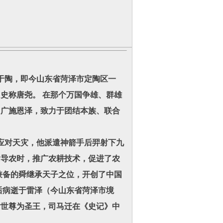
于陶，即今山东省菏泽市定陶区一
史称唐尧。 在那个万国争雄、群雄
，广施恩泽，致力于团结本族、联合
对天灾，他派遣神箭手后羿射下九
指导农时，推广农耕技术，促进了农
兼备的舜继承天子之位，开创了中国
后病逝于雷泽（今山东省菏泽市境
后世尊为圣王，司马迁在《史记》中