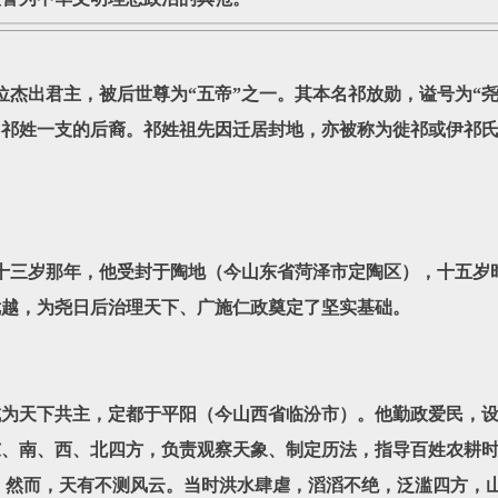
出君主，被后世尊为“五帝”之一。其本名祁放勋，谥号为“尧
中祁姓一支的后裔。祁姓祖先因迁居封地，亦被称为徙祁或伊祁
三岁那年，他受封于陶地（今山东省菏泽市定陶区），十五岁
优越，为尧日后治理天下、广施仁政奠定了坚实基础。
天下共主，定都于平阳（今山西省临汾市）。他勤政爱民，设
、南、西、北四方，负责观察天象、制定历法，指导百姓农耕时
 然而，天有不测风云。当时洪水肆虐，滔滔不绝，泛滥四方，