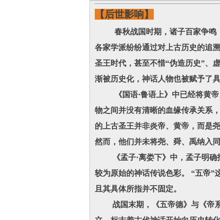
【后世影响】
春秋战国时期，诸子百家争鸣，不
各家学派纷纷通过对上古历史的追溯
圣王时代，甚至不惜“伪造历史”、
渐被历史化，神话人物也被赋予了
《国语·鲁语上》中已经将黄帝、
物之间并没有清晰的血缘传承关系，
的上古圣王并非炎帝、黄帝，而是
然而，他们并未将尧、舜、禹纳入
《孟子·离娄下》中，孟子明确指
较为原始的神话传说色彩。 “五帝
且其具体所指并不固定。
战国末期，《五帝德》与《帝系》