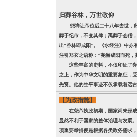
归葬谷林，万世敬仰
尧禅让帝位后二十八年去世，归葬
葬于纪市，不变其肆；禹葬于会稽，
出“谷林即成阳”。 《水经注》中
注引郑玄之语称：“尧游成阳而死，
这些丰富的史料，不仅印证了尧葬
之上，作为中华文明的重要象征，受
先贤。他的生平事迹不仅承载着远古
【为政措施】
在尧帝执政初期，国家尚未形成基
显然不利于国家的整体治理与发展
项重要举措便是根据各类政务需求