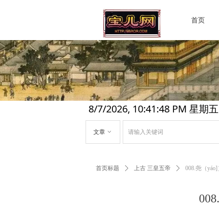
首页
8/7/2026, 10:41:50 PM 星期五
文章
ꀁ
首页标题
ꄲ
上古 三皇五帝
ꄲ
008.尧（y
00