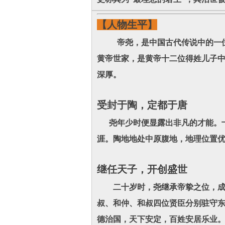
【人物生平】
帝尧，是中国古代传说中的一位杰
黄帝世家，是黄帝十二位得姓儿子
深厚。
受封于陶，定都于唐
尧年少时便显露出非凡的才能。十
涯。陶地地处中原腹地，地理位置
继任天子，开创盛世
二十岁时，尧继承帝挚之位，成为
叔、和仲、和叔四位贤臣分别驻守东
德治国，天下安定，百姓安居乐业。