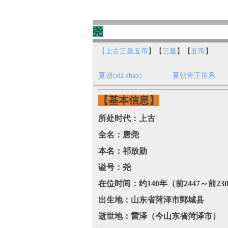
尧
【上古三皇五帝
】【
三皇
】【
五帝
】
夏朝(xià cháo）
夏朝帝王世系
【基本信息】
所处时代：上古
全名：唐尧
本名：祁放勋
谥号：尧
在位时间：约140年（前2447～前23
出生地：山东省菏泽市鄄城县
逝世地：雷泽（今山东省菏泽市）