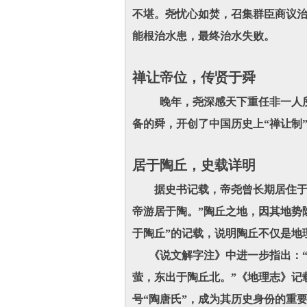
不堪。尧忧心如焚，召集群臣商议治
能根治水患，最终治水失败。
禅让帝位，传贤于舜
晚年，尧深感天下重任非一人所能
备的舜，开创了中国历史上“禅让制
居于陶丘，史载详明
据史书记载，帝尧曾长期居住于陶
帝游居于陶。”陶丘之地，因其地势
于陶丘”的记载，说明陶丘不仅是地
《说文解字注》中进一步指出：“
萤，东出于陶丘北。”《地理志》记
号“陶唐氏”，成为其历史身份的重