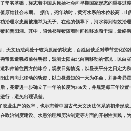
定了坚实基础，标志着中国从原始社会向早期国家形态的重要过
值原始社会末期。
据传，尧年幼时，黄河水系的水位较高，山
成功治理水患而被推举为天子。在他的领导下，河水得到有效治
泽薮和晋阳湖。其中，昭馀祁泽薮随着时间推移逐渐干涸，最终
天文历法尚处于较为原始的状态，百姓因缺乏对季节变化的准
，尧帝派遣羲叔前往明都，观测太阳由北向南移动的情况，以白
派遣和仲前往西方的昧谷，观察日落情况，以昼夜平分之日定为
阳由南向北移动的轨迹，以白昼最短的一天为冬至，并参考昴星
后，尧帝进一步确立了一年的长度为366天，并规定每三年设置
时进行，避免出现误差。
农业生产的效率，也标志着中国古代天文历法体系的初步形成。
其在政治制度建设、水患治理和历法制定等方面的开创性实践，