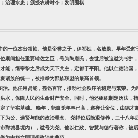
木；治理水患；颁授农耕时令；发明围棋
的一位杰出领袖。他是帝喾之子，伊祁姓，名放勋。早年受封
位期间担任重要辅佐之臣，号为陶唐氏，去世后被追谥为“尧”，
导才能，继帝挚之后成为天下共主，定都于平阳。他以仁德治国
华夏诸族的统一，被推举为部族联盟的最高首领。
。他任用贤能，整饬百官，推动社会秩序的稳定与繁荣。为应
理洪水，保障人民的生命财产安全。同时，他还组织制定历法，
定了坚实基础。 晚年，尧自觉年事已高，遂禅让帝位，由德才
天下为公、选贤与能的政治理念。 尧禅位后隐退修养，二十八年
泽市鄄城县境内），谥号为尧。他以仁政、智慧与德行著称，被
被誉为中华文明理想政治的典范。