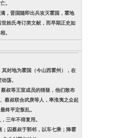
衰亡。
不满，晋国随即出兵攻灭霍国，霍地
后世姓氏考订类文献，而早期正史如
真相。
，其封地为霍国（今山西霍州），在
度动荡。
、蔡叔等王室成员的猜疑，他们散布
叔、蔡叔联合武庚等人，率淮夷之众起
，最终平定叛乱。
人，三年不得复用。
商；囚蔡叔于郭邻，以车七乘；降霍