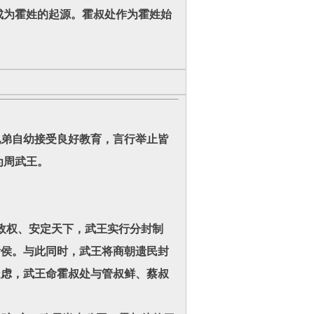
为霍姓的起源。霍叔处作为霍姓始
兄弟自幼接受良好教育，言行举止皆
为周武王。
政权、安定天下，武王实行分封制
诸侯。与此同时，武王将商朝遗民封
疑虑，武王命霍叔处与管叔鲜、蔡叔