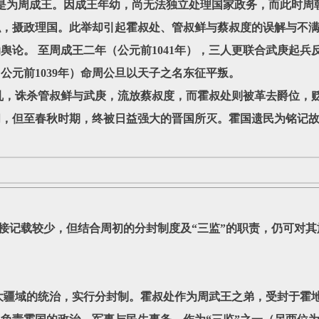
为周成王。因成王年幼，尚无法独立处理国家政务，而此时周
职，摄政理国。此举却引起霍叔处、管叔鲜与蔡叔度的误解与不
舆论。 至周成王二年（公元前1041年），三人更联合武庚起兵
公元前1039年）命周公旦以天子之名东征平叛。
诛杀管叔鲜与武庚，流放蔡叔度，而霍叔处则被革去爵位，贬
间，但至春秋时期，终被日益强大的晋国所灭。霍国遗民为铭记
记载较少，但结合周初的分封制度及“三监”的职责，仍可对其
域的统治，实行分封制。霍叔处作为周武王之弟，受封于霍地