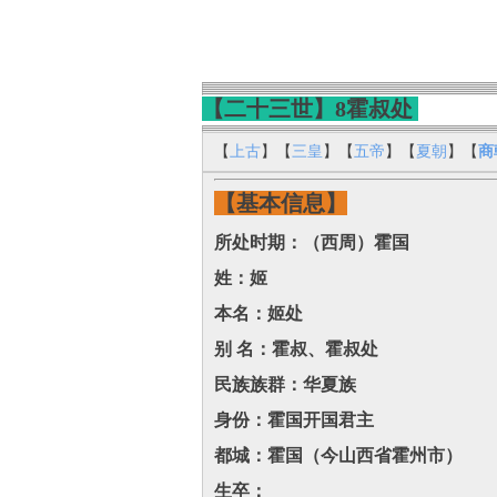
【二十三世】8霍叔处
【
上古
】【
三皇
】【
五帝
】【
夏朝
】【
商
【基本信息】
所处时期：（西周）霍国
姓：姬
本名：姬处‌
别 名：霍叔、霍叔处‌
民族族群：华夏族
身份：霍国开国君主
都城：霍国（今山西省霍州市）‌
生卒：