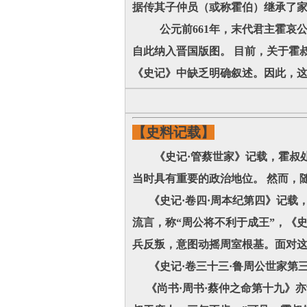
据传其子仲员（或称霍伯）继承了
公元前661年，末代君主霍哀公
自此纳入晋国版图。 目前，关于霍
《史记》中缺乏明确叙述。因此，
【史料记载】
《史记·管蔡世家》记载，霍叔处
当时具有重要的政治地位。 然而，
《史记·卷四·周本纪第四》记载
流言，称“周公将不利于成王”，《
兵反叛，意图动摇周室根基。面对
《史记·卷三十三·鲁周公世家第
《尚书·周书·蔡仲之命第十九》亦