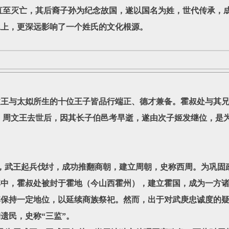
灭亡，其后裔子孙为纪念故国，遂以国名为姓，世代传承，成
承上，更深远影响了一个姓氏的文化根源。
文王与太姒所生的十位王子皆品行端正、德才兼备。霍叔处与其
 周文王去世后，因其长子伯邑考早逝，遂由次子姬发继位，是
，武王起兵伐纣，成功推翻商朝，建立周朝，史称西周。为巩固
其中，霍叔处被封于霍地（今山西霍州），建立霍国，成为一方
其保持一定地位，以延续商族祭祀。然而，出于对武庚忠诚度的
遗民，史称“三监”。