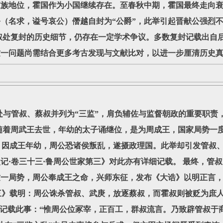
家族地位，霍国作为小国继续存在。至春秋中期，霍国最终走向
（名求，谥号哀公）僭越自封为“公爵”，此举引起晋献公强烈
叔处复封的历史细节，仍存在一定学术争议。多数复封记载出自
这一问题尚需结合更多考古发现与文献比对，以进一步厘清历史
与管叔、蔡叔并列为“三监”，肩负辅佐与监督朝政的重要职责
随着周武王去世，年幼的太子诵继位，是为周成王，国家局势一
，因成王年幼，周公恐诸侯叛乱，遂摄政理国。此举却引发管叔
史记·卷三十三·鲁周公世家第三》对此亦有详细记载。 最终，管
这一局势，周公奉成王之命，兴师东征，发布《大诰》以明正言
三》载明：周公诛杀管叔、武庚，放逐蔡叔，而霍叔则被贬为庶
记载此事：“惟周公位冢宰，正百工，群叔流言。乃致辟管叔于