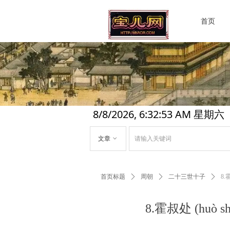
首页
8/8/2026, 6:32:53 AM 星期六
文章
ꀁ
首页标题
ꄲ
周朝
ꄲ
二十三世十子
ꄲ
8
8.霍叔处 (h