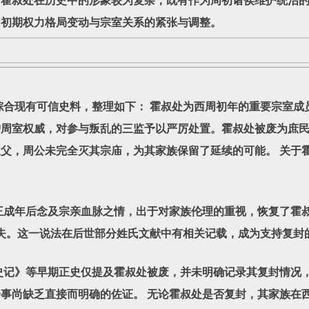
，霍叔处在历史中的形象较为复杂，既有作为周初诸侯维护统治
周初期权力格局变动与宗室关系的紧张与调整。
现有可信史料，整理如下： 霍叔处为西周初年的重要宗室成员
护周室权威，对参与叛乱的三监予以严厉处置。霍叔处被废为庶
父，周公未完全灭其宗庙，为其家族保留了延续的可能。 关于
成年后念及宗亲血脉之情，出于对家族伦理的重视，恢复了霍叔
失。这一说法在后世部分姓氏文献中有相关记载，成为支持复封
记》等早期正史仅提及霍叔处被废，并未明确记录其复封情况，
事尚缺乏直接而明确的佐证。 无论霍叔处是否复封，其家族在