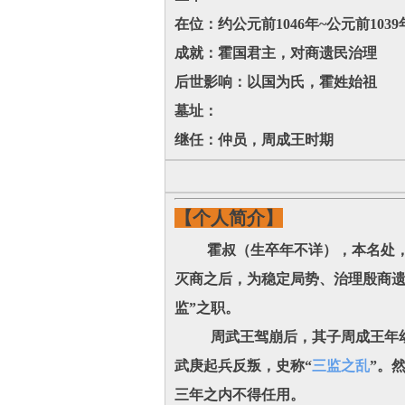
在位：约公元前1046年~公元前1039
成就：霍国君主，对商遗民治理‌
后世影响：以国为氏，霍姓始祖‌
墓址：
继任：仲员，周成王时期
【个人简介】
霍叔（生卒年不详），本名处，
灭商之后，为稳定局势、治理殷商遗
监”之职。
周武王驾崩后，其子周成王年幼即
武庚起兵反叛，史称“
三监之乱
”。
三年之内不得任用。