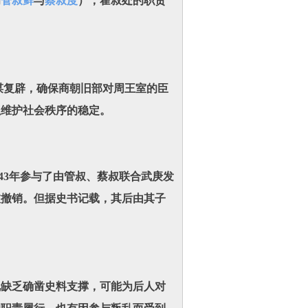
为
管叔鲜
与
蔡叔度
），霍叔处的职责
复辟，确保商朝旧部对周王室的臣
以维护社会秩序的稳定。
3年参与了由管叔、蔡叔联合武庚发
被撤销。但据史书记载，其后由其子
缺乏确凿史料支撑，可能为后人对