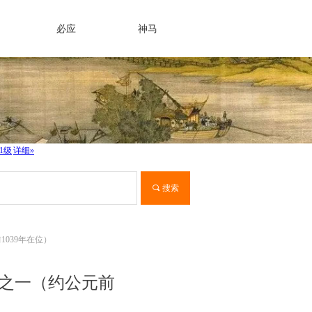
必应
神马
끠
搜索
前1039年在位）
三监之一（约公元前