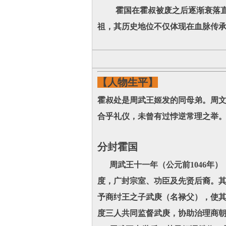
霍国在霍叔被废之后逐渐衰落直至
祖，其历史地位不仅体现在血脉传
【人物生平】
霍叔处是周武王姬发的同母弟。周
合乎礼仪，未曾有过悖逆常理之举。
分封霍国
周武王十一年（公元前1046年）
度，广封宗室、功臣及先贤后裔。
予商纣王之子武庚（名禄父），使
度三人共同监督武庚，协助治理商朝