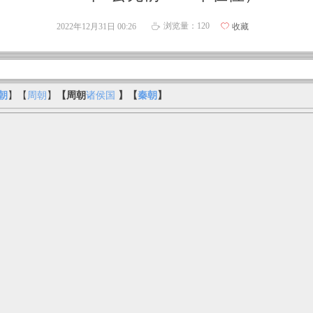
浏览量：
120
2022年12月31日
00:26
ꄀ
收藏
ꄘ
朝
】【
周朝
】
【周朝
诸侯国
】【
秦朝
】