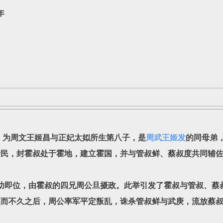
年
为周文王姬昌与正妃太姒所生第八子，是
周武王姬发
的同母弟
民，封霍叔处于霍地，建立霍国，并与管叔鲜、蔡叔度共同辅佐
位，由霍叔的四兄周公旦摄政。此举引发了霍叔与管叔、蔡叔
然而不久之后，周公率军平定叛乱，诛杀管叔鲜与武庚，流放蔡