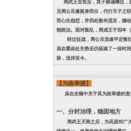
周武王去世后，其子姬诵继位，是
兄周公旦遂挺身而出，代行天子之
而心生怨怼，并四处散布流言，煽动
朝统治。面对叛乱，周成王于四年（
经过征战，周公旦迅速平定叛乱，
虽在霍叔处失势后仍延续了一段时
脉，流传至今。
【为政举措】
虽在史籍中关于其为政举措的直接
一、分封治理，稳固地方
周武王灭商之后，为巩固对广大疆