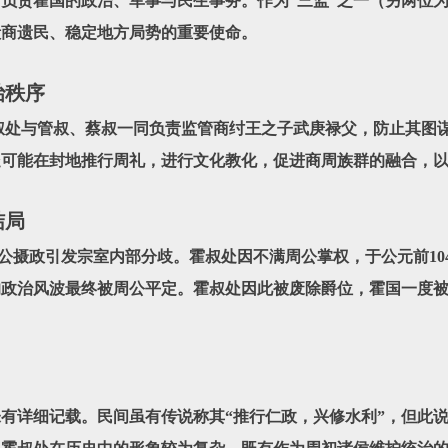
负责霍国的政治、军事与民生事务。作为“三监”之一（另两位
殷商遗民、稳定地方局势的重要使命。
治秩序
与管叔、蔡叔一同负责监管商纣王之子武庚禄父，防止其图谋
处可能在封地推行周礼，进行文化教化，促进商周族群的融合，
结局
政引发宗室内部分歧。霍叔处因不满周公掌权，于公元前104
的政治风波最终被周公平定。霍叔处因此被废除爵位，霍国一度
详细记载。民间虽有传说称其“推行仁政，兴修水利”，但此说