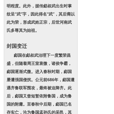
明程度。此外，据传郕叔武出生时掌
纹呈“武”字，因此得名“武”，其后裔以
此为荣，形成武姓正宗，后世河南武
氏多尊其为始祖。
封国变迁
郕国在郕叔武治理下一度繁荣昌
盛，但随着周王室衰微，诸侯争霸，
郕国逐渐式微。进入春秋时期，郕国
屡遭强国侵扰。公元前686年，郕国遭
遇齐鲁联军围攻，最终被迫降齐。此
后，郕国又曾短暂依附鲁国，成为鲁
国的附庸。至春秋中后期，郕国已名
存实亡，沦为鲁国孟孙氏的采邑，其