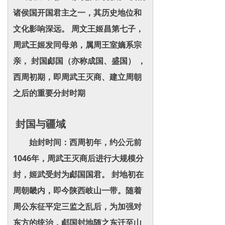
诸侯国开国君主之一，其历史地位和
文化影响深远。 周文王姬昌第七子，
周武王姬发同母弟，属周王室嫡系宗
亲， 封国郕国（亦称成国、盛国） ，
西周初期，即周武王灭商、建立周朝
之后的重要分封时期
封国与疆域
始封时间：西周初年，约公元前
1046年，周武王灭商后进行大规模分
封，姬武受封为郕国国君。 封地初在
周朝畿内，即今陕西岐山一带。随着
周公东征平定三监之乱后，为加强对
东方的统治，郕国封地随之东迁至山