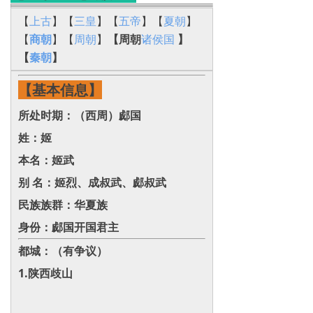
【
上古
】【
三皇
】【
五帝
】【
夏朝
】
【
商朝
】【
周朝
】
【周朝
诸侯国
】
【
秦朝
】
【基本信息】
所处时期：（西周）郕国
姓：姬
本名：姬武
别 名：姬烈、成叔武、郕叔武
民族族群：华夏族
身份：郕国开国君主
都城：（有争议）
1‌.陕西歧山