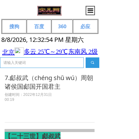
끀
搜狗
百度
360
必应
8/8/2026, 12:32:55 PM 星期六
끠
7.郕叔武（chéng shū wú‌‌）周朝
诸侯国郕国开国君主
创建时间：
2022年12月31日
00:19
【二十三世】郕叔武