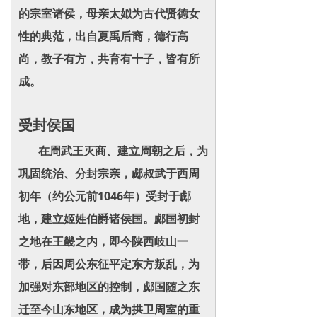
的宗室诸侯，母亲太姒为古代贤德女
性的典范，出自夏禹后裔，德行高
尚，教子有方，共育有十子，皆有所
成。
受封侯国
在周武王灭商、建立周朝之后，为
巩固统治、分封宗亲，郕叔武于西周
初年（约公元前1046年）受封于郕
地，建立姬姓伯爵诸侯国。郕国初封
之地在王畿之内，即今陕西岐山一
带，后因周公东征平定东方叛乱，为
加强对东部地区的控制，郕国随之东
迁至今山东地区，成为拱卫周室的重