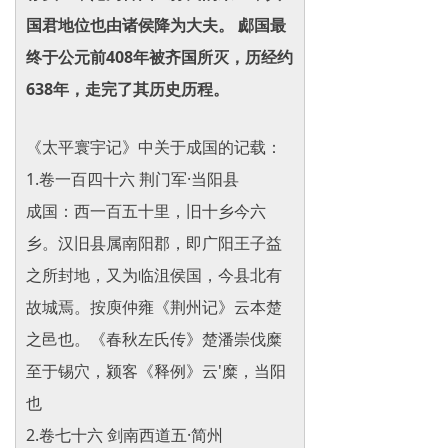
国君地位也由诸侯降为大夫。 郕国最
终于公元前408年被齐国所灭，历经约
638年，走完了其历史历程。
《太平寰宇记》中关于成国的记载：
1.卷一百四十六 荆门军·当阳县
成国：西一百五十里，旧十乡今六
乡。汉旧县属南阳郡，即广阳王子益
之所封地，又为临沮侯国，今县北有
故城焉。按庾仲雍《荆州记》云本楚
之邑也。《春秋左氏传》楚潘崇伐糜
至于锡穴，颍客《释例》云'糜，当阳
也
2.卷七十六 剑南西道五·简州