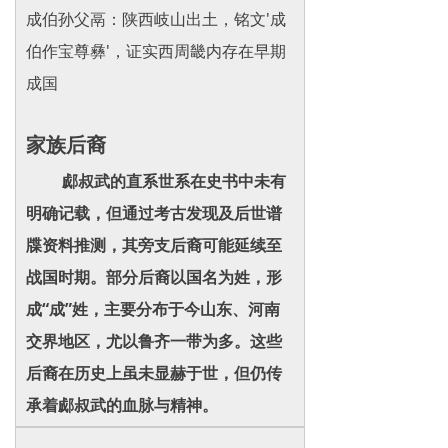
成伯孙父鬲：陕西岐山出土，铭文'成
伯作宝尊彝'，证实西周畿内存在早期
成国
家族后裔
郕叔武的直系世系在史书中未有
明确记载，但通过考古发现及后世谱
牒资料推测，其旁支后裔可能延续至
战国时期。部分后裔以国名为姓，形
成“成”姓，主要分布于今山东、河南
交界地区，尤以鲁齐一带为多。这些
后裔在历史上虽未显赫于世，但仍传
承着郕叔武的血脉与精神。