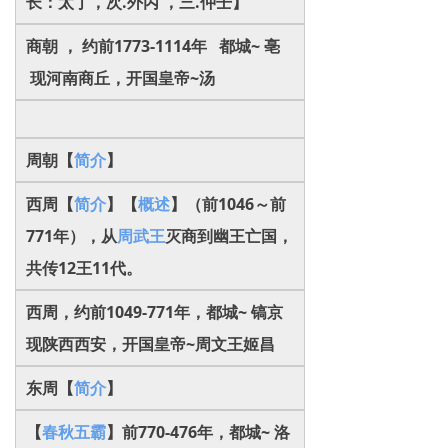
长：太丁，次.外丙 ，三.仲壬】
商朝 ， 约前1773-1114年 都城~ 亳
现河南商丘，开国皇帝~汤
周朝【
简介
】
西周【
简介
】【
概述
】（前1046～前
771年），从
周武王
灭商到幽王亡国，
共传12王11代。
西周，约前1049-771年，都城~ 镐京
现陕西西安，开国皇帝~周文王姬昌
东周【
简介
】
【
春秋五霸
】前770-476年，
都城~
洛