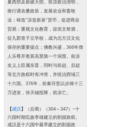
夏西部及新疆大部。前凉政治清明，
推行课农桑政策，发展农业和畜牧
业；铸造"凉造新泉"货币，促进商业
贸易；重视文化教育，设崇文祭酒，
征九郡胄子立学校，成为北方汉文化
保存的重要据点；佛教兴盛，366年僧
人乐尊开凿莫高窟第一个洞窟。前凉
名义上臣属东晋，同时与前赵、后赵
等北方政权时有冲突，并统治西域三
十六国。376年，前秦苻坚以步骑十三
万进攻，张天锡投降，前凉亡。
【
成汉
】
（后蜀）（304～347）~十
六国时期氐族李雄建立的割据政权。
成汉是十六国中最早建立的割据政