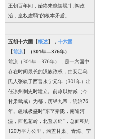
王朝百年间，始终未能摆脱"门阀政
治，皇权虚弱"的根本矛盾。
五胡十六国【
概述
】，
十六国
【
前凉
】（301年—376年）
前凉（301年—376年），是十六国中
存在时间最长的汉族政权，由安定乌
氏人张轨于西晋永宁元年（301年）出
任凉州刺史时建立。前凉以姑臧（今
甘肃武威）为都，历经九帝，统治76
年。疆域极盛时"东至秦陇，南逾河
湟，西包葱岭，北暨居延"，总面积约
120万平方公里，涵盖甘肃、青海、宁