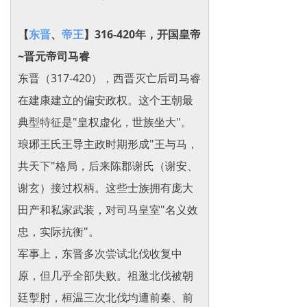
【
东晋
、
帝王
】316-420年，开国皇帝
~晋元帝司马睿
东晋（317-420），西晋灭亡后司马睿
在建康建立的偏安政权。这个王朝最
典型特征是"皇权虚化，世族坐大"。
琅琊王氏王导主政时期形成"王与马，
共天下"格局，后来陈郡谢氏（谢安、
谢玄）接过权柄。这些士族拥有庞大
田产和私家武装，对司马皇室"名义效
忠，实际抗衡"。
军事上，东晋多次尝试北伐收复中
原，但几乎全部失败。祖逖北伐被朝
廷掣肘，桓温三次北伐均遭前秦、前