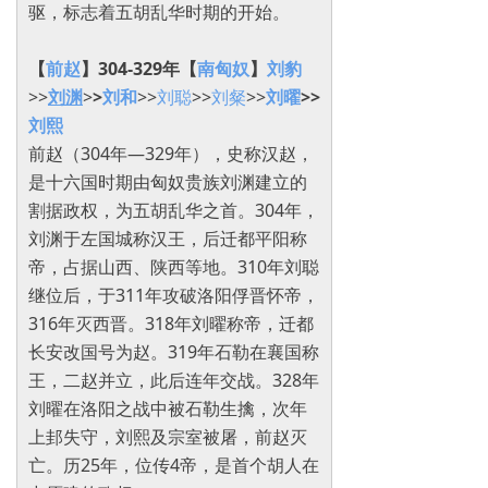
驱，标志着五胡乱华时期的开始。
【
前赵
】304-329年
【
南匈奴
】
刘豹
>>
刘渊
>
>
刘和
>>
刘聪
>>
刘粲
>>
刘曜
>>
刘熙
前赵（304年—329年），史称汉赵，
是十六国时期由匈奴贵族刘渊建立的
割据政权，为五胡乱华之首。304年，
刘渊于左国城称汉王，后迁都平阳称
帝，占据山西、陕西等地。310年刘聪
继位后，于311年攻破洛阳俘晋怀帝，
316年灭西晋。318年刘曜称帝，迁都
长安改国号为赵。319年石勒在襄国称
王，二赵并立，此后连年交战。328年
刘曜在洛阳之战中被石勒生擒，次年
上邽失守，刘熙及宗室被屠，前赵灭
亡。历25年，位传4帝，是首个胡人在