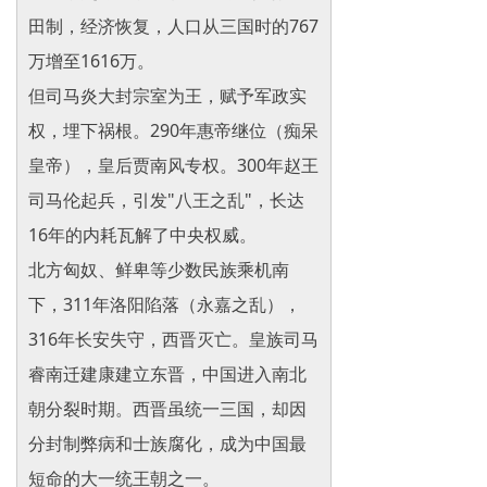
田制，经济恢复，人口从三国时的767
万增至1616万。
但司马炎大封宗室为王，赋予军政实
权，埋下祸根。290年惠帝继位（痴呆
皇帝），皇后贾南风专权。300年赵王
司马伦起兵，引发"八王之乱"，长达
16年的内耗瓦解了中央权威。
北方匈奴、鲜卑等少数民族乘机南
下，311年洛阳陷落（永嘉之乱），
316年长安失守，西晋灭亡。皇族司马
睿南迁建康建立东晋，中国进入南北
朝分裂时期。西晋虽统一三国，却因
分封制弊病和士族腐化，成为中国最
短命的大一统王朝之一。