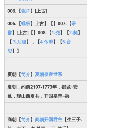
006.【
张挥
】[上古]
006.【
蟜极
】上古】【】007.【
帝
喾
】[上古]【】008.【
1.尧
】【
2.契
】
【
3.后稷
】，【
4.帝挚
】【
5.台
玺
】】
夏朝【
简介
】
夏朝皇帝世系
夏朝，约前2197-1773年，都城~安
邑，现山西夏县，开国皇帝~禹
商朝【
简介
】
商朝开国君主
【生三子.