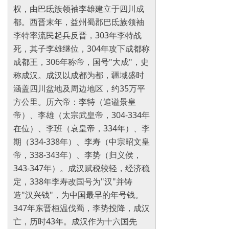
权，由巴氐族领袖李雄建立于四川成
都。西晋末年，益州蜀郡巴氐族领袖
李特率流民起兵反晋，303年李特战
死，其子李雄继位，304年攻下成都称
成都王，306年称帝，国号"大成"，史
称成汉。成汉以成都为都，疆域盛时
涵盖四川盆地及周边地区，约35万平
方公里。历六帝：李特（追谥景皇
帝）、李雄（太宗武皇帝，304-334年
在位）、李班（哀皇帝，334年）、李
期（334-338年）、李寿（中宗昭文皇
帝，338-343年）、李势（归义侯，
343-347年）。成汉赋税较轻，经济稳
定，338年李寿改国号为"汉"并铸
造"汉兴钱"，为中国最早的年号钱。
347年东晋桓温伐蜀，李势投降，成汉
亡，历时43年。成汉作为十六国先