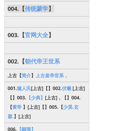
004.【
传统蒙学
】
003.【
官网大全
】
002.【
朝代帝王世系
上古【
简介
】
上古皇帝世系，
001.
燧人氏
[上古]【】002.
伏羲
[上古]
【】003.
【少典】
[上古]，【】004.
【
黄帝
】[上古]【】005.【
少昊.玄
嚣.
】[上古]
006.
【颛顼】