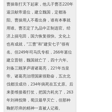
曹操靠打天下起家，他儿子曹丕220年
逼汉献帝退位，建立魏国，定都洛
阳。曹操用人不看出身，谁有本事就
用谁。曹丕定了九品中正制选官。经
济上搞屯田，国力恢复很快。文化上
也有成就，"三曹"和"建安七子"很有
名。但249年司马氏专权，266年篡位
建立晋朝，魏国就亡了，四十六年。
刘备三顾茅庐请诸葛亮，221年当皇
帝。诸葛亮治理国家很勤奋，五次北
伐都没成功，234年病死在五丈原。后
来姜维接着打仗，把国力耗光了，263
年刘禅投降，蜀汉最早灭亡，但那种
鞠躬尽瘁的精神一直被人记着。