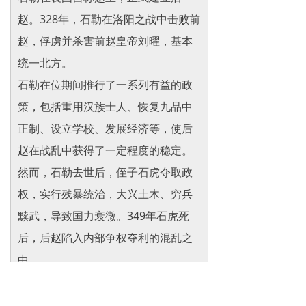
赵。328年，石勒在洛阳之战中击败前
赵，俘虏并杀害前赵皇帝刘曜，基本
统一北方。
石勒在位期间推行了一系列有益的政
策，包括重用汉族士人、恢复九品中
正制、设立学校、发展经济等，使后
赵在战乱中获得了一定程度的稳定。
然而，石勒去世后，侄子石虎夺取政
权，实行残暴统治，大兴土木、穷兵
黩武，导致国力衰微。349年石虎死
后，后赵陷入内部争权夺利的混乱之
中。
350年，冉闵颁布"杀胡令"，引发民族
仇杀，后赵名存实亡。351年，石虎之