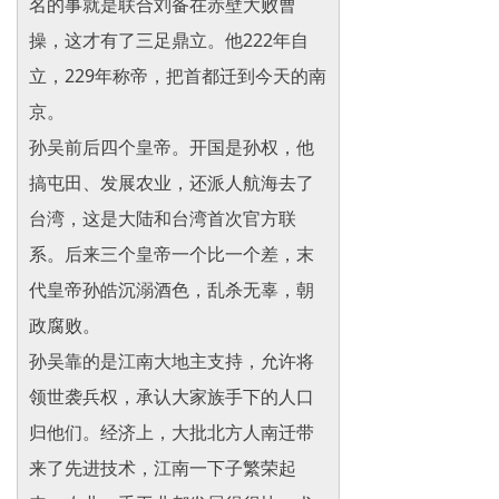
名的事就是联合刘备在赤壁大败曹
操，这才有了三足鼎立。他222年自
立，229年称帝，把首都迁到今天的南
京。
孙吴前后四个皇帝。开国是孙权，他
搞屯田、发展农业，还派人航海去了
台湾，这是大陆和台湾首次官方联
系。后来三个皇帝一个比一个差，末
代皇帝孙皓沉溺酒色，乱杀无辜，朝
政腐败。
孙吴靠的是江南大地主支持，允许将
领世袭兵权，承认大家族手下的人口
归他们。经济上，大批北方人南迁带
来了先进技术，江南一下子繁荣起