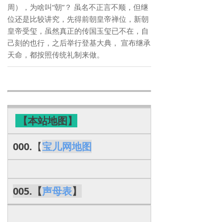
周），为啥叫“朝”？ 虽名不正言不顺，但继
位还是比较讲究，先得前朝皇帝禅位，新朝
皇帝受玺，虽然真正的传国玉玺已不在，自
己刻的也行，之后举行登基大典， 宣布继承
天命，都按照传统礼制来做。
【本站地图】
000.
【
宝儿网地图
005.【
声母表
】