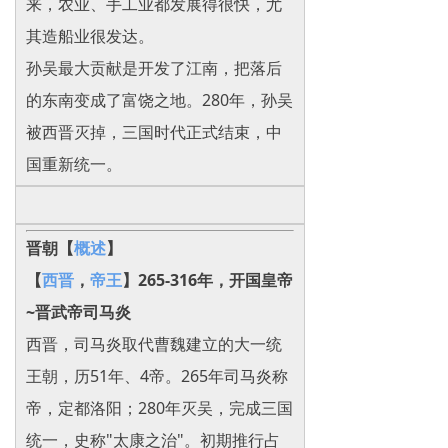
来，农业、手工业都发展得很快，尤
其造船业很发达。
孙吴最大贡献是开发了江南，把落后
的东南变成了富饶之地。280年，孙吴
被西晋灭掉，三国时代正式结束，中
国重新统一。
晋朝【
概述
】
【
西晋
，
帝王
】265-316年，开国皇帝
~晋武帝司马炎
西晋，司马炎取代曹魏建立的大一统
王朝，历51年、4帝。265年司马炎称
帝，定都洛阳；280年灭吴，完成三国
统一，史称"太康之治"。初期推行占