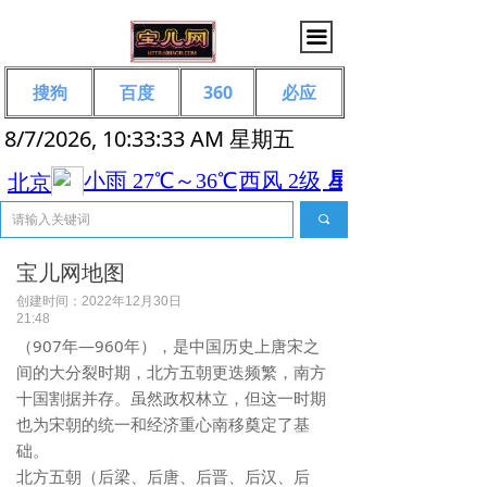
끀
搜狗
百度
360
必应
8/7/2026, 10:33:33 AM 星期五
끠
宝儿网地图
创建时间：
2022年12月30日
21:48
（907年—960年），是中国历史上唐宋之
间的大分裂时期，北方五朝更迭频繁，南方
十国割据并存。虽然政权林立，但这一时期
也为宋朝的统一和经济重心南移奠定了基
础。
北方五朝（后梁、后唐、后晋、后汉、后