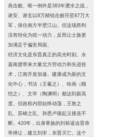
燕击败。唯一例外是383年淝水之战，
谢安、谢玄以8万精锐击败苻坚87万大
军，保住南方半壁江山。但这场胜利
没有转化为统一动力，反而让士族更
加满足于偏安局面。
经济文化是东晋真正的高光时刻。永
嘉南渡带来大量北方劳动力和先进技
术，江南开发加速。建康成为新的文
化中心，书法（王羲之）、绘画（顾
恺之）、文学（陶渊明）都达到新高
度。但政权内部始终动荡，王敦之
乱、苏峻之乱、孙恩卢循起义接连不
断。420年，出身寒族的刘裕逼迫晋恭
帝禅让，建立刘宋，东晋灭亡。这个