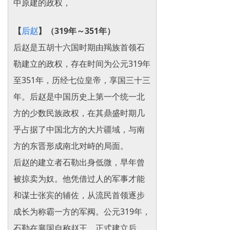
中原建的政权，
【
后赵
】（319年～351年）
后赵是五胡十六国时期由羯族首领石
勒建立的政权，存在时间为公元319年
至351年，历经七位皇帝，享国三十三
年。后赵是中国历史上第一个统一北
方的少数民族政权，在其鼎盛时期几
乎占据了中国北方的大片疆域，与南
方的东晋形成南北对峙的局面。
后赵的建立者石勒出身低微，早年曾
被掠卖为奴。他凭借过人的军事才能
和谋士张宾的辅佐，从流民首领逐步
成长为称霸一方的军阀。公元319年，
石勒在襄国自称赵王，正式建立后