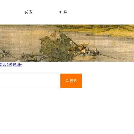
必应
神马
끠
搜索