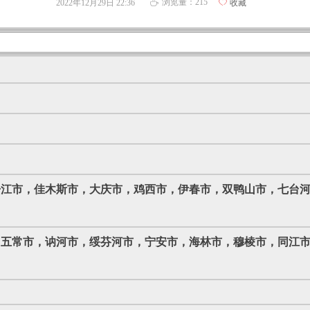
浏览量：
215
2022年12月29日
22:36
ꄀ
收藏
ꄘ
丹江市，佳木斯市，大庆市，鸡西市，伊春市，双鸭山市，七台
，五常市，讷河市，绥芬河市，宁安市，海林市，穆棱市，同江