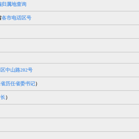
编归属地查询
省
各市电话区号
区中山路202号
江省历任省委书记
）
省长
）