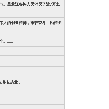
城市。黑龙江各族人民消灭了近7万土
扬伟大的创业精神，艰苦奋斗，励精图
.....
6.葵花药业，