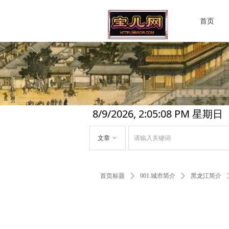
首页
8/9/2026, 2:05:09 PM 星期日
文章
ꀁ
首页标题
ꄲ
001.城市简介
ꄲ
黑龙江简介