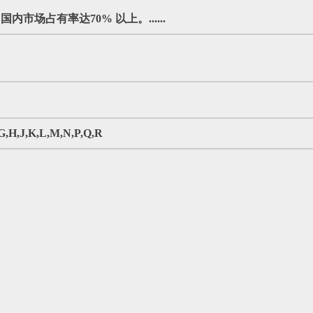
场占有率达70% 以上。......
J,K,L,M,N,P,Q,R