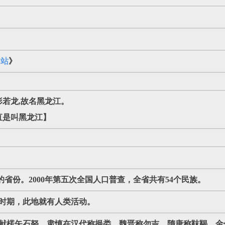
》
网站
》
形若龙,故名黑龙江。
直是叫黑龙江】
的省份。2000年第五次全国人口普查，全省共有54个民族。
器时期，此地就有人类活动。
向帝舜献楉矢石砮。肃慎在汉代称挹娄，魏晋称勿吉，隋唐称靺鞨，