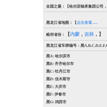
全国之最：【哈尔滨轴承集团公司，国内市
黑龙江省地图：【
点击查看......
【
内蒙
，
吉林
，
】
毗邻省份：
黑龙江省车牌编号：黑A,B,C,D,E,F,G,H,
黑A: 哈尔滨市
黑B: 齐齐哈尔市
黑C: 牡丹江市
黑D: 佳木斯市
黑E: 大庆市
黑F: 伊春市
黑G: 鸡西市