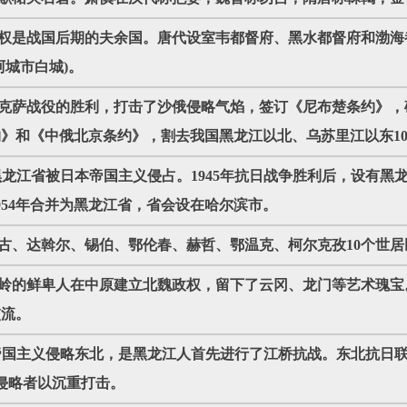
方政权是战国后期的夫余国。唐代设室韦都督府、黑水都督府和渤
阿城市白城)。
取得雅克萨战役的胜利，打击了沙俄侵略气焰，签订《尼布楚条约》
》和《中俄北京条约》，割去我国黑龙江以北、乌苏里江以东10
变后，黑龙江省被日本帝国主义侵占。1945年抗日战争胜利后，设
954年合并为黑龙江省，省会设在哈尔滨市。
蒙古、达斡尔、锡伯、鄂伦春、赫哲、鄂温克、柯尔克孜10个世
兴安岭的鲜卑人在中原建立北魏政权，留下了云冈、龙门等艺术瑰
交流。
变，日本帝国主义侵略东北，是黑龙江人首先进行了江桥抗战。东北抗日
侵略者以沉重打击。