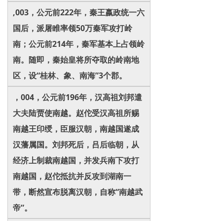
,003，公元前222年，秦王嬴政统一六
国后，派屠睢率领50万秦军攻打岭
南；公元前214年，秦军基本上占领岭
南。随即，秦始皇将所夺取的岭南地
区，设“桂林、象、南海”3个郡。
，004，公元前196年，汉高祖刘邦遣
大夫陆贾使南越。赵佗受汉高祖所赐
南越王印绶，臣服汉朝，南越国遂成
汉藩属国。刘邦死后，吕后临朝，从
经济上制裁南越国，并发兵南下攻打
南越国，赵佗抵抗并反攻到湖南一
带，断然宣布脱离汉朝，自称“南越武
帝”。