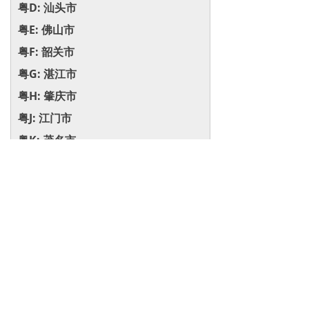
粤D: 汕头市
粤E: 佛山市
粤F: 韶关市
粤G: 湛江市
粤H: 肇庆市
粤J: 江门市
粤K: 茂名市
粤L: 惠州市
粤M: 梅州市
粤N: 汕尾市
粤P: 河源市
粤Q: 阳江市
粤R: 清远市
粤S: 东莞市