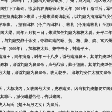
三年（896年），刘隐出兵奇袭肇庆、广州，成为两广地区最大
国打下了基础。徐彦若在唐昭宗天复元年（901年）逝世后，军
交结把持唐朝权臣朱温，于是朱温奏请朝廷，以刘隐为清海军节度
同平章事。，据有田林（今广西田林）、郴县（今湖南郴县）至濒南
国大梁。同年五月初三日，朱温加任刘隐为检校太尉。开平二年（
南，与刘隐交战十余次，夺取岭南的昭、贺、梧、蒙、龚、富六
三年（909年），加检校太师、兼中书令，封南平王。
为南海王，同年病逝，时年三十八岁，谥号南海襄王。其弟刘䶮继任
政权，追谥刘隐为襄皇帝，庙号烈宗，葬于德陵。其弟刘䶮继任
国号大越，追谥刘隐为襄皇帝。改元乾亨。 追尊刘安仁太祖文皇
祭天，大赦境内，又改国号大汉，史称南汉。因当初刘䶮想要立国
惧其非己，派倪曙慰劳他，告以建国。
国夫人马氏（楚王马殷之女）为皇后。