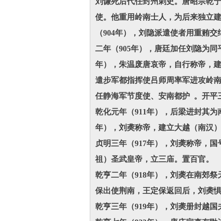
刘谦死后代任封州刺史。唐昭宗乾宁
使。他重用岭南士人，为后来独立建
（904年），刘隐派遣使者用重贿
二年（905年），唐廷加任刘隐为
年），朱温废唐哀帝，自行称帝，建
遣步军都指挥使吕师周率军进攻岭
任静海军节度使、安南都护 。开平
乾化元年（911年），后梁进封其
年），刘䶮称帝，建立大越（南汉）
贞明三年（917年），刘䶮称帝，
祖）圣武皇帝，立三庙。置百官。
乾亨二年（918年），刘䶮在南郊
保出使荆南，王定保返回后，刘䶮
乾亨三年（919年），刘䶮册封越