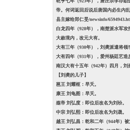
乾亨七年（923年），唐庄宗李存
帝。何词返回后说后唐国内必生内
县主嫁给郑仁旻/newsinfo/6594943.h
白龙四年（928年），南楚派水军
大赦境内，改元大有。
大有三年（930年），刘䶮派遣将
大有四年（931年），爱州杨廷艺
南汉大有十五年（942年）四月，
【刘䶮的儿子】
邕王 刘耀枢：早夭。
康王 刘龟图：早夭。
殇帝 刘弘度：即位后改名为刘玢。
中宗 刘弘熙：即位后改名为刘晟。
越王 刘弘昌：乾和二年（944年）