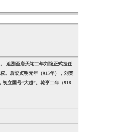
年。 追溯至唐天祐二年刘隐正式担任
权。后梁贞明元年（915年），刘䶮
初立国号“大越”。乾亨二年（918