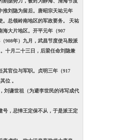
的割据势力，被封为静海、清海节度
中推刘隐为留后。唐昭宗天祐元年
使。总领岭南地区的军政要务。 天祐
海大片地区。开平元年（907
908年）九月，武昌节度使马殷派
州。十月二十三日，后梁任命刘隐兼
其官位与军职。贞明三年（917
其位 。
帝，刘谦世祖（为避李世民的讳写成代
建号，忌惮王定保不从，于是派王定