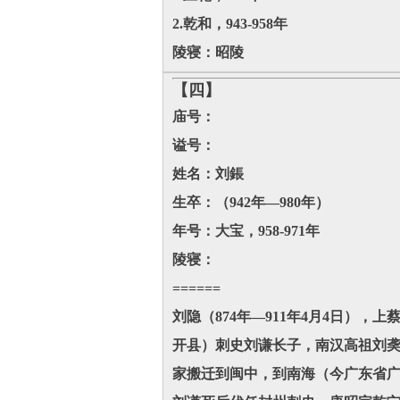
2.乾和，943-958年
陵寝：昭陵
【四】
庙号：
谥号：
姓名：刘鋹
生卒：（942年—980年）
年号：大宝，958-971年
陵寝：
======
刘隐（874年—911年4月4日）
开县）刺史刘谦长子，南汉高祖刘䶮
家搬迁到闽中，到南海（今广东省