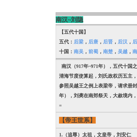
南汉~刘隐
【五代十国】
五代：
后梁
，
后唐
，
后晋
，
后汉
，
十国：
南吴
，
前蜀
，
南楚
，
吴越
，
南汉（917年~971年），五代十
清海节度使算起，刘氏政权历五主，
参照吴越王之例上表梁帝，请求册封其
年），刘䶮在南郊祭天，大赦境内，
=
【帝王世系】
1.（追尊）太祖，文皇帝，刘安仁