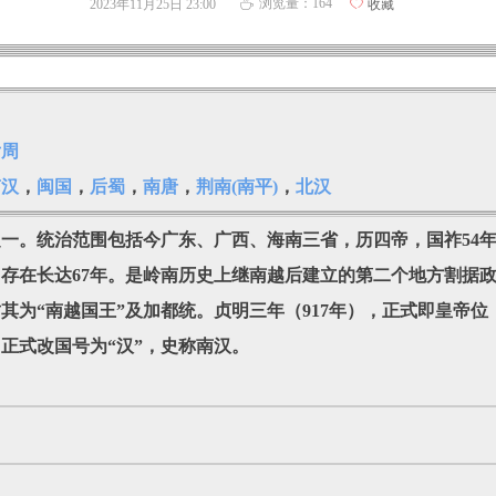
浏览量：
164
2023年11月25日
23:00
ꄀ
收藏
ꄘ
后周
南汉
，
闽国
，
后蜀
，
南唐
，
荆南(南平)
，
北汉
国之一。统治范围包括今广东、广西、海南三省，历四帝，国祚54
存在长达67年。是岭南历史上继南越后建立的第二个地方割据政
为“南越国王”及加都统。贞明三年（917年），正式即皇帝位，
正式改国号为“汉”，史称南汉。