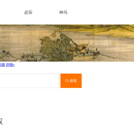
必应
神马
끠
搜索
权