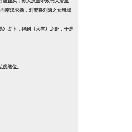
后唐虚实，称大汉皇帝致书大唐皇
马向南汉求婚，刘䶮将刘隐之女增城
易》占卜，得到《大有》之卦，于是
弘度继位。