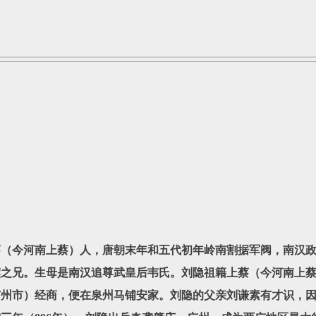
，上蔡（今河南上蔡）人，唐朝末年和五代初年岭南割据军阀，南
之兄。生母是南汉追尊武皇后韦氏。刘隐祖籍上蔡（今河南上蔡
广州市）经商，便在泉州马铺安家。刘隐的父亲刘谦素有才识，