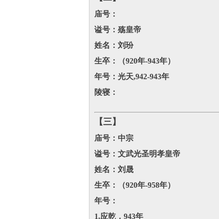
庙号：
谥号：殇皇帝
姓名：刘玢
生卒：（920年-943年）
年号：光天,942-943年
陵寝：
【三】
庙号：中宗
谥号：文武光圣明孝皇帝
姓名：刘晟
生卒：（920年-958年）
年号：
1.应乾，943年