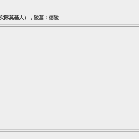
（实际奠基人），陵墓：德陵