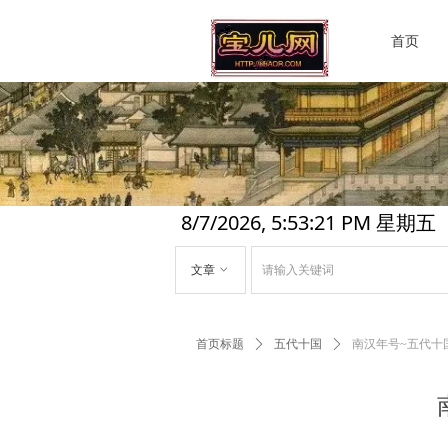
首页
8/7/2026, 5:53:22 PM 星期五
文章
ꀁ
首页标题
ꄲ
五代十国
ꄲ
南汉年号~五代十