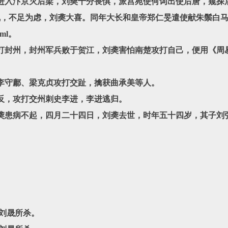
勖进入汴京灭后梁，刘䶮十分畏惧，派宫苑使何词出使后唐，窥探
乱，不足为虑，刘䶮大喜。同年大长和皇帝郑仁旻遣使献朱鬃白
tml。
攻打封州，封州军兵败于贺江，刘䶮害怕南楚攻打自己，便用《周
领李守鄘、梁克贞攻打交趾，擒获曲承美等人。
造反，攻打交州刺史李进，李进逃归。
刘䶮患病不起，四月二十四日，刘䶮去世，时年五十四岁，其子刘
被刘晟所杀。