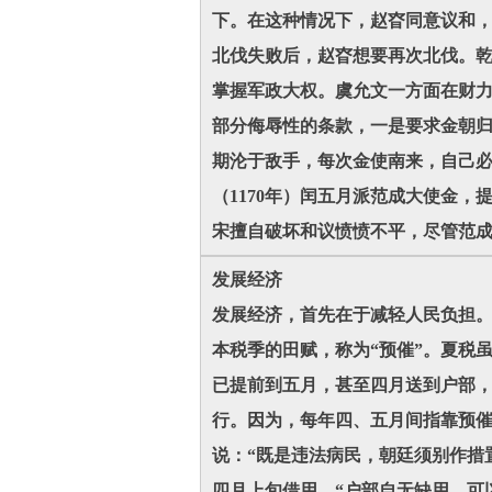
下。在这种情况下，赵昚同意议和，
北伐失败后，赵昚想要再次北伐。乾
掌握军政大权。虞允文一方面在财力
部分侮辱性的条款，一是要求金朝
期沦于敌手，每次金使南来，自己
（1170年）闰五月派范成大使金
宋擅自破坏和议愤愤不平，尽管范
发展经济
发展经济，首先在于减轻人民负担
本税季的田赋，称为“预催”。夏税
已提前到五月，甚至四月送到户部
行。因为，每年四、五月间指靠预催到
说：“既是违法病民，朝廷须别作措
四月上旬借用，“户部自无缺用，可