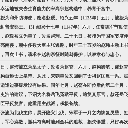
伯琮幸运地被失去生育能力的宋高宗赵构选中，养育于宫中。
被授为和州防御使，改名赵瑗。绍兴五年（1135年）五月，被
封普安郡王。 [3] 绍兴十七年（1147年）六月，任常德军节度
四日，赵瑗被立为皇子，改名赵玮。二十七日，被授为宁国军节度
完颜亮南侵，朝中多数大臣主张逃跑，时年三十五岁的赵玮主动上
心，再次上书，请求在赵构亲征时随驾保护，以表孝心与忠心。
十八日，赵玮被立为皇太子，改名为赵眘。六月，赵构御笔，赐赵昚
赵构自称太上皇帝。从此，宋朝皇位又回到了太祖赵匡胤一系。
，适逢边事爆发没有结果。同年七月，赵昚在即位后的第二个月
受史浩的建议，下诏为名将岳飞冤狱平反，追复其原官，赦还岳
大臣平反复官。他重用主战派，积极备战。
任命张浚为北伐主帅，展开隆兴北伐。宋军于一月之内恢复灵壁、
，军心涣散，撤兵符离时遭到金兵的追截，损失惨重，只好再次