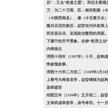
议”，又名“乾道之盟”。和议主要规
万，为二十万两、匹；南宋割唐（
（今陕西商县）、秦（今甘肃天水
隆兴北伐失败后，赵昚在内外政策上
民安居乐业、呈现政治繁荣的局面
下康宁的升平景象。史称“乾淳之治
内禅皇位
淳熙十四年（1187年）十月，赵
惇参预政事。
淳熙十六年二月初二（1189年2
上尊号为寿皇圣帝，赵昚继续为赵
染病逝世
绍熙五年（1194年）五月初二，
文神武成孝皇帝，庙号孝宗。十一