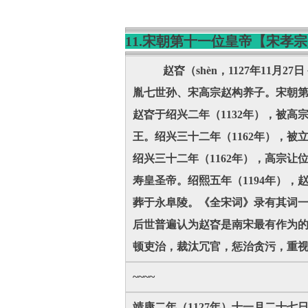
11.宋朝第十一位皇帝【宋孝
赵昚（shèn，1127年11月2
胤七世孙、宋高宗赵构养子。宋朝第十一
赵昚于绍兴二年（1132年），被高
王。绍兴三十二年（1162年），被
绍兴三十二年（1162年），高宗让
寿皇圣帝。绍熙五年（1194年）
葬于永阜陵。《全宋词》录有其词
后世普遍认为赵昚是南宋最有作为
顿吏治，裁汰冗官，惩治贪污，重视
~~~~
靖康二年（1127年）十一月二十