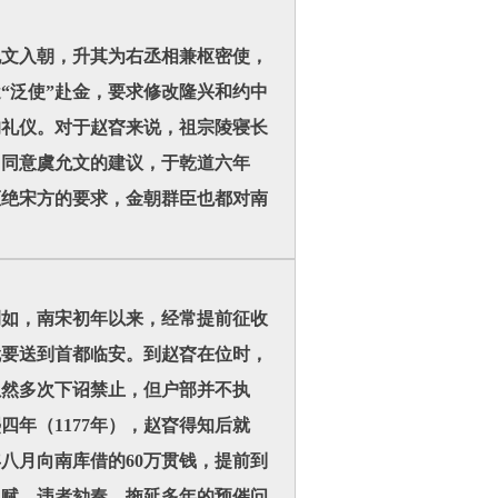
允文入朝，升其为右丞相兼枢密使，
“泛使”赴金，要求修改隆兴和约中
的礼仪。对于赵昚来说，祖宗陵寝长
即同意虞允文的建议，于乾道六年
拒绝宋方的要求，金朝群臣也都对南
例如，南宋初年以来，经常提前征收
就要送到首都临安。到赵昚在位时，
虽然多次下诏禁止，但户部并不执
四年（1177年），赵昚得知后就
八月向南库借的60万贯钱，提前到
田赋，违者劾奏。拖延多年的预催问