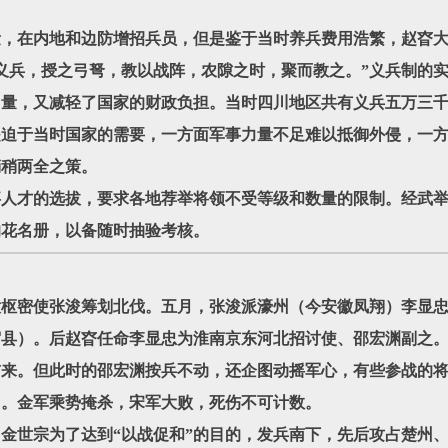
量，在内地和边防增招兵员，但是鉴于当时养兵费用浩繁，赵昚
义兵，授之弓弩，教以战阵，农隙之时，聚而教之。”义兵制的
力量，又减轻了国家的财政负担。当时四川地区共有义兵五万三
是迫于当时国家的需要，一方面军事力量不足难以抵御外侵，一
稍稍两全之策。
事人才的选拔，要求各地荐举将领不受等级和数量的限制。经武
的花名册，以备随时抽验考核。
授意枢密使张浚筹划北伐。五月，张浚派濠州（今安徽凤翔）李显
宿县）。后赵昚任命李显忠为淮南京东河北招讨使、邵宏渊副之
前来。但此时的邵宏渊按兵不动，还企图动摇军心，有些参战的
州。金军乘势掩杀，宋军大败，死伤不可计数。
），金世宗为了达到“以战促和”的目的，发兵南下，先后攻占楚州