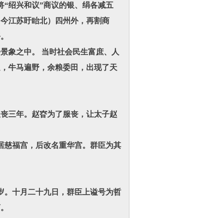
将“绍兴和议”商议的银、绢各减五
（今江苏盱眙北）四州外，再割商
平。
景象之中。 当时社会民生富庶、人
足，牛马遍野，余粮委田，出现了天
服丧三年。赵昚为了服丧，让太子赵
闲居慈福宫，后改名重华宫。群臣为其
八岁。十月二十九日，群臣上谥号为哲
庙。