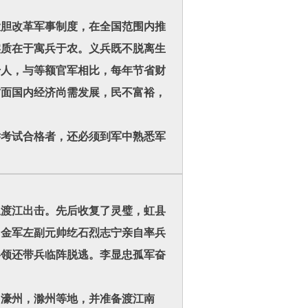
大胆改革军事制度，在全国范围内推
实质在于寓兵于农。义兵既不脱离生
千人，与等额官军相比，每年节省财
方面国内经济尚需发展，民不富裕，
举考试合格者，还必须到军中熟悉军
忠渡江出击。先后收复了灵璧，虹县
。金军左副元帅纥石烈志宁亲自率兵
将领还带兵临阵脱逃。李显忠孤军奋
、濠州，滁州等地，并准备渡江南