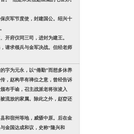
授为保庆军节度使，封建国公。绍兴十
使。
使、开府仪同三司，进封为建王。
书，请求领兵与金军决战。但经老师
的字为元永，以“倦勤”而想多休养
据传，赵构早有禅位之意，曾经告诉
，颁布手谕，召主战派老将张浚入
飞被流放的家属。除此之外，赵昚还
虹县和宿州等地，威慑中原。后在金
与金国达成和议，史称“隆兴和