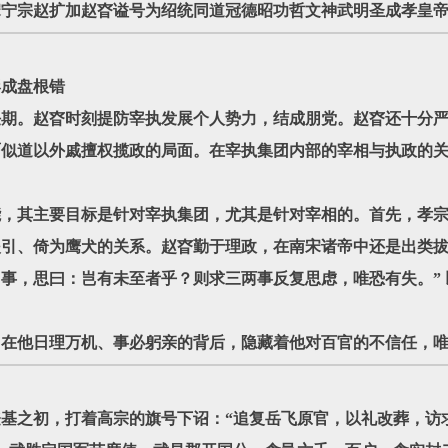
，宋宁宗赵扩加赵昚谥号为绍统同道冠德昭功哲文神武明圣成孝皇
形成盘根错
期。赵昚时刻提防宰执发展个人势力，结成朋党。赵昚还十分严
贾似道以外戚擅权揽政的局面。在宰执集团内部的宰相与执政的
能，其主要目标是针对宰执集团，尤其是针对宰相的。首先，孝
引、倚为鹰犬的关系。赵昚勤于理政，在南宋诸帝中还是出类拔
事，思曰：岂有未至者乎？则求三两事反复思虑，唯恐有失。”
，在他日理万机、事必躬亲的背后，隐藏着他对百官的不信任，
在登基之初，打着高宗的旗号下诏：“追复岳飞原官，以礼改葬，访