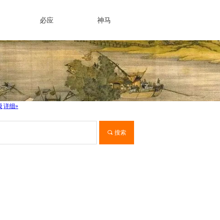
必应
神马
끠
搜索