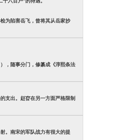
二千六百户”的待遇。
（秦桧为陷害岳飞，曾将其从岳家抄
》），随事分门，修纂成《淳熙条法
要的支出。赵昚在另一方面严格限制
骑射。南宋的军队战力有很大的提