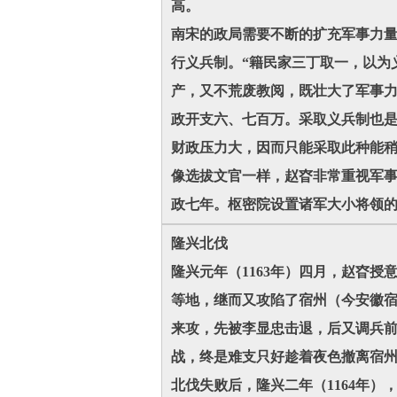
高。
南宋的政局需要不断的扩充军事力
行义兵制。“籍民家三丁取一，以为
产，又不荒废教阅，既壮大了军事
政开支六、七百万。采取义兵制也
财政压力大，因而只能采取此种能
像选拔文官一样，赵昚非常重视军
政七年。枢密院设置诸军大小将领
隆兴北伐
隆兴元年（1163年）四月，赵昚
等地，继而又攻陷了宿州（今安徽
来攻，先被李显忠击退，后又调兵
战，终是难支只好趁着夜色撤离宿
北伐失败后，隆兴二年（1164年