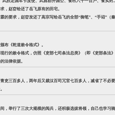
、武胜定国军节度使、武昌郡开国公、食邑六千一百户、食实封
属要求，赵昚给还了岳飞原有的田宅。
岳霖的要求，赵昚发还了高宗写给岳飞的全部“御笔”、“手诏”
昚颁布《乾道敕令格式》。
，将现行的敕令格式，仿照《吏部七司条法总类》（即《吏部条法
件的法律依据。
罢逐青吏三百多人，两年后又裁汰百司冗官七百多人，减省了不必
量。
年间，举行了三次大规模的阅兵，还积极选拔将领，自己也学习