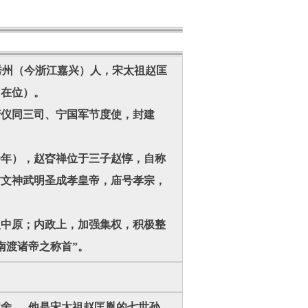
，秀州（今浙江嘉兴）人，宋太祖赵匡
日在位）。
开府仪同三司、宁国军节度使，封建
89年），赵昚禅位于三子赵惇，自称
哲文神武明圣成孝皇帝，庙号孝宗，
复中原；内政上，加强集权，积极整
南渡诸帝之称首”。
官舍。 他是宋太祖赵匡胤的七世孙。