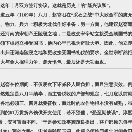
这年十月双方签订协议。这就是历史上的“隆兴议和”。
道五年（1169年）八月，赵昚召在“采石之战”中大败金军的虞
、物力、兵力上积极为北伐作好准备，另一方面，他建议赵昚遣
归还河南的宋朝帝王陵寝之地，二是改变宋帝站立接受金朝国书
必须下榻起立接受国书，他内心早已视为奇耻大辱。因此，他立
，提出归还河南陵寝之地和更改接受国书礼仪的要求。金世宗断然
成大与金人据理力争、毫无惧色，最后还是无功而返。
。赵昚在位期间，不仅屡次下诏减轻人民负担，而且注意实效。
虽然规定是八月半纳毕，而主管税收的户部却规定，七月底以前
，各地必须三、四月就要征收，而此时的农作物根本没有成熟，
的61万贯折帛钱供开支使用，若不预催，“恐至期缺误”。淳熙
置，安可置而不问。”于是参知政事龚茂良提出，将户部原先每年
以禁止预催之弊”。宋孝宗随即下诏，此后必须按照规定时间收