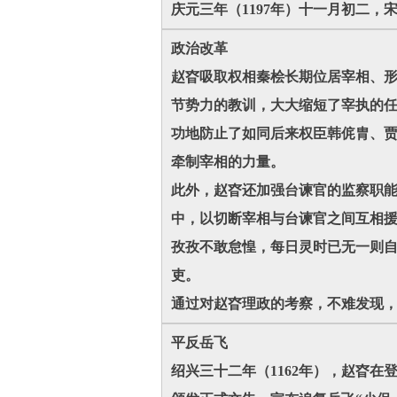
庆元三年（1197年）十一月初二
政治改革
赵昚吸取权相秦桧长期位居宰相、
节势力的教训，大大缩短了宰执的任
功地防止了如同后来权臣韩侂胄、
牵制宰相的力量。
此外，赵昚还加强台谏官的监察职
中，以切断宰相与台谏官之间互相援
孜孜不敢怠惶，每日灵时已无一则自
吏。
通过对赵昚理政的考察，不难发现
平反岳飞
绍兴三十二年（1162年），赵昚