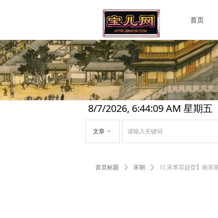
首页
8/7/2026, 6:44:10 AM 星期五
文章
ꀁ
首页标题
ꄲ
宋朝
ꄲ
11.宋孝宗赵昚】南宋