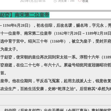
浏览量：
166
2023年1月2日
00:16
ꄀ
收藏
ꄘ
宗赵昚】南宋第二位皇帝
7日－1194年6月28日），初名伯琮，后改名瑗，赐名玮，字元永
位皇帝、南宋第二位皇帝（1162年7月20日－1189年2月18
宗选中育于宫中。绍兴三十年（1160年），被立为皇子，受封
立为皇太子。
位于赵昚，使宋朝的皇位再次回到宋太祖一系。淳熙十六年（11
，赵昚崩逝，在位二十七年，年六十八。累谥号绍统同道冠德昭功
一首。
的皇帝。他在位期间，平反岳飞冤案，起用主战派人士，锐意收
农业生产，百姓生活安康，史称“乾淳之治”。后世称其“卓然为
七日，赵伯琮（后改名赵昚）出生于秀州（今浙江嘉兴）青杉闸的