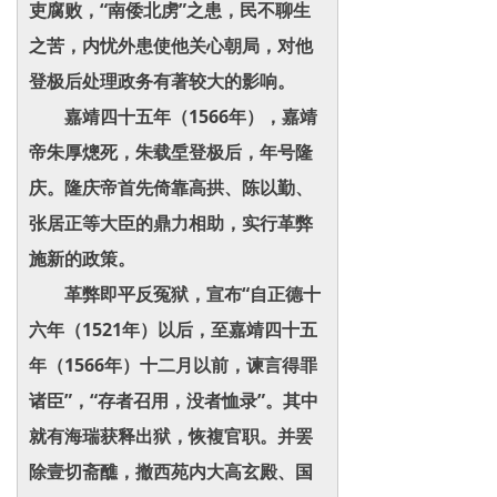
吏腐败，“南倭北虏”之患，民不聊生
之苦，内忧外患使他关心朝局，对他
登极后处理政务有著较大的影响。
嘉靖四十五年（1566年），嘉靖
帝朱厚熜死，朱载垕登极后，年号隆
庆。隆庆帝首先倚靠高拱、陈以勤、
张居正等大臣的鼎力相助，实行革弊
施新的政策。
革弊即平反冤狱，宣布“自正德十
六年（1521年）以后，至嘉靖四十五
年（1566年）十二月以前，谏言得罪
诸臣”，“存者召用，没者恤录”。其中
就有海瑞获释出狱，恢複官职。并罢
除壹切斋醮，撤西苑内大高玄殿、国