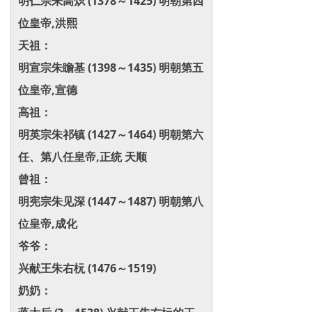
明仁宗朱高炽 (1378～1425) 明朝第四
位皇帝,洪熙
天祖：
明宣宗朱瞻基 (1398～1435) 明朝第五
位皇帝,宣德
高祖：
明英宗朱祁镇 (1427～1464) 明朝第六
任、第八任皇帝,正统 天顺
曾祖：
明宪宗朱见深 (1447～1487) 明朝第八
位皇帝,成化
爷爷：
兴献王朱右杬 (1476～1519)
奶奶：