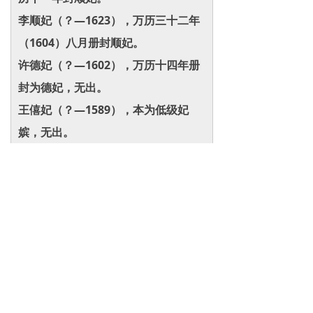
李顺妃（？—1623），万历三十二年
（1604）八月册封顺妃。
许德妃（？—1602），万历十四年册
封为德妃，无出。
王僖妃（？—1589），本为低级妃
嫔，无出。
嫔
李德嫔（1567年—1628）“九嫔”之
一。河南开封府祥符县人，生有四位
公主。
魏慎嫔（1567年—1606）“九嫔”之
一。大名府魏县人，父锦衣卫正千户
魏承志。
邵敬嫔（？—1606）“九嫔”之一。直