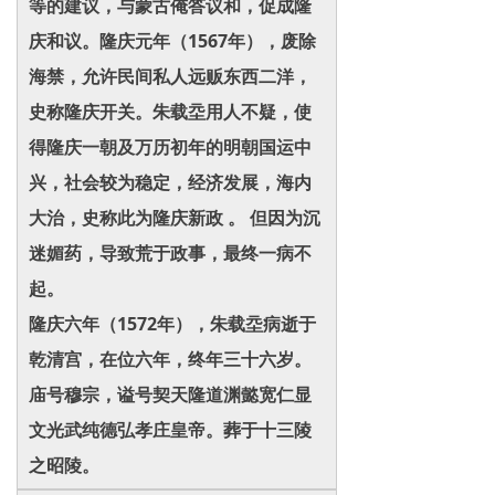
等的建议，与蒙古俺答议和，促成隆
庆和议。隆庆元年（1567年），废除
海禁，允许民间私人远贩东西二洋，
史称隆庆开关。朱载坖用人不疑，使
得隆庆一朝及万历初年的明朝国运中
兴，社会较为稳定，经济发展，海内
大治，史称此为隆庆新政 。 但因为沉
迷媚药，导致荒于政事，最终一病不
起。
隆庆六年（1572年），朱载坖病逝于
乾清宫，在位六年，终年三十六岁。
庙号穆宗，谥号契天隆道渊懿宽仁显
文光武纯德弘孝庄皇帝。葬于十三陵
之昭陵。