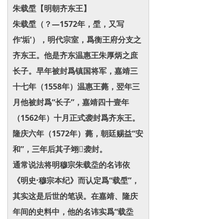
朱载垕【明朝齐东王】
朱载垕（？—1572年，垕，又写
作‘垢'），明代宗室，爲衡王府分支之
齐东王。他是齐东温惠王朱厚炳之庶
长子。早年被封爲镇国将军，嘉靖三
十七年（1558年）温惠王薨，翌年三
月他被封爲“长子”，嘉靖四十壹年
（1562年）十月正式袭封爲齐东王。
隆庆六年（1572年）薨，朝廷赐益“安
和”，三年后其子翊𨰎袭封。
通常说法将明穆宗朱载坖的名讳依
《明史·穆宗本纪》而认定爲“载垕”，
其实这是后世的笔误。在嘉靖、隆庆
年间的史料中，他的名讳实爲“载坖