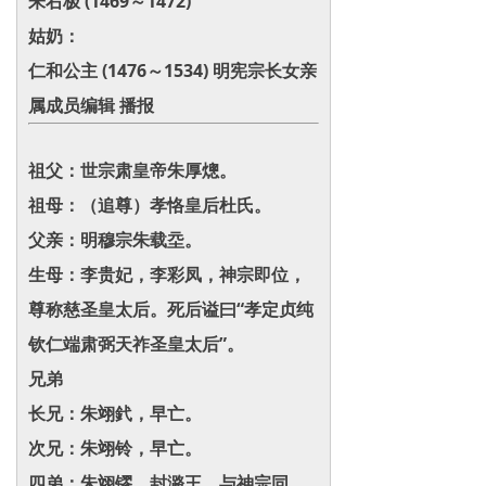
朱右极 (1469～1472)
姑奶：
仁和公主 (1476～1534) 明宪宗长女亲
属成员编辑 播报
祖父：世宗肃皇帝朱厚熜。
祖母：（追尊）孝恪皇后杜氏。
父亲：明穆宗朱载坖。
生母：李贵妃，李彩凤，神宗即位，
尊称慈圣皇太后。死后谥曰“孝定贞纯
钦仁端肃弼天祚圣皇太后”。
兄弟
长兄：朱翊釴，早亡。
次兄：朱翊铃，早亡。
四弟：朱翊镠，封潞王，与神宗同