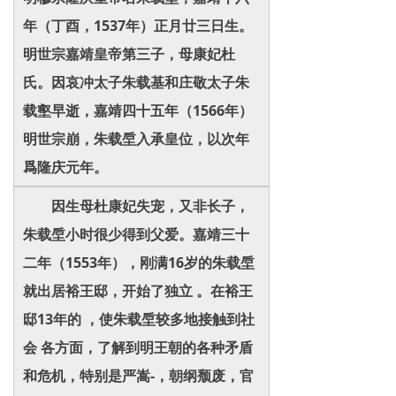
年（丁酉，1537年）正月廿三日生。
明世宗嘉靖皇帝第三子，母康妃杜
氏。因哀冲太子朱载基和庄敬太子朱
载壑早逝，嘉靖四十五年（1566年）
明世宗崩，朱载垕入承皇位，以次年
爲隆庆元年。
因生母杜康妃失宠，又非长子，
朱载垕小时很少得到父爱。嘉靖三十
二年（1553年），刚满16岁的朱载垕
就出居裕王邸，开始了独立 。在裕王
邸13年的 ，使朱载垕较多地接触到社
会 各方面，了解到明王朝的各种矛盾
和危机，特别是严嵩-，朝纲颓废，官