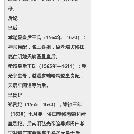
母。
后妃
皇后
孝端显皇后王氏（1564年—1620）：
神宗原配，名王喜姐，谥孝端贞恪庄
惠仁明媲天毓圣显皇后。
孝靖皇后王氏（1565年—1611）：明
光宗生母，谥温肃端靖纯懿皇贵妃，
天启年间追尊为后。
皇贵妃
郑贵妃（1565—1630），崇祯三年
（1630）七月薨，谥曰恭恪惠荣和靖
皇贵妃。后南明弘光帝追尊郑氏曰孝
宁温穆庄惠慈懿宪天裕圣太皇太后。