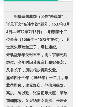
明穆宗朱载坖（又作“朱载垕”，
详见下文“名讳争议”部分，1537年3月
4日—1572年7月5日），明朝第十二
位皇帝（1566年－1572年在位）。明
世宗朱厚熜第三子，母杜康妃。
朱载坖早年受封裕王，明世宗病死后
继位。少年时因其母亲杜康妃失宠，
又非长子，所以很少得到父爱。
嘉靖四十五年（1566年）十二月，朱
载坖即位，改元隆庆。他信用徐阶、
高拱、陈以勤、张居正等大臣，革除
前朝弊政。又采纳阁臣高拱、张居正