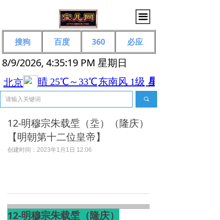
끀
搜狗
百度
360
必应
8/9/2026, 4:35:19 PM 星期日
끠
12-明穆宗朱载垕（坖）（隆庆）
【明朝第十二位皇帝】
创建时间：
2023年1月1日
12:06
12-明穆宗朱载垕（隆庆）