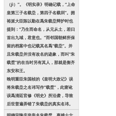
（jì）”。《明实录》明确记载，“上命
皇第三子名载坖，第四子名载圳”。拥
裕派大臣陈以勤在爲朱载坖辩护时也
提到：“乃生而命名，从元从土，若曰
首出九域，君意也。”而邻国朝鲜所保
留的档案中也记载其名爲“载坖”。并
且朱载坖并没有改名的迹象，而叫“朱
载垕”的在当时另有其人，那就是衡齐
东安和王。
晚明重臣朱国桢的《皇明大政记》误
将朱载坖之名讳写作“载垕”，此壹讹
误爲清廷官修《明史》所沿袭，导致
后世普遍弄错了朱载坖的真实名讳。
明穆宗隆庆皇帝名朱载垕，嘉靖十六