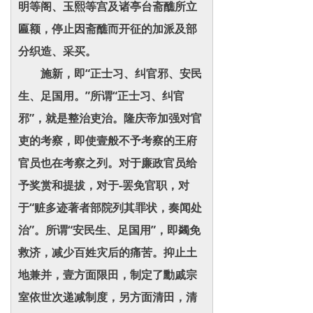
明等阁、玉熙等宫及诸亭台斋醮所立
匾额，停止因斋醮而开征的加派及部
分织造、采买。
施新，即“正士习、纠官邪、安民
生、足国用。”所谓“正士习、纠官
邪”，就是整治吏治。隆庆帝加强对官
吏的考察，即使壹般不予考察的王府
官员也在考察之列。对于廉政官员给
予奖赏和提拔，对于-罢免官职，对
于“赃多迹著者部院列其罪状，奏闻处
治”。所谓“安民生、足国用”，即蠲免
救济，减少百姓灾后的痛苦。抑止土
地兼并，壹方面限田，制定了勳戚宗
室依世次递减制度，另方面清田，清