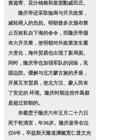
查诡寄、花分钱粮和皇室勳戚田庄。
隆庆帝还采取恤商与开关政策，
减轻商人的负担。明朝曾多次颁布禁
止百姓私自下海的命令，而隆庆帝颁
布大开关禁，使明朝对外政策发生重
大变化，海外贸易也出现了新局面。
同时，隆庆帝也加强军队的训练，巩
固边防。缓解与北方蒙古族的矛盾，
开展互市贸易，使北方汉、蒙人民有
了安定的 环境。隆庆时期这些作爲都
是超过前朝的。
朱载垕于隆庆六年五月二十六日
死于乾清宫，年36岁。隆庆皇帝在位
仅6年，卒益契天隆道渊懿宽仁显文光