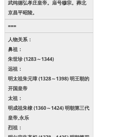
武纯德弘孝庄皇帝。庙号穆宗。葬北
京昌平昭陵。
===
人物关系：
鼻祖：
朱世珍 (1283～1344)
远祖：
明太祖朱元璋 (1328～1398) 明王朝的
开国皇帝
太祖：
明成祖朱棣 (1360～1424) 明朝第三代
皇帝,永乐
烈祖：