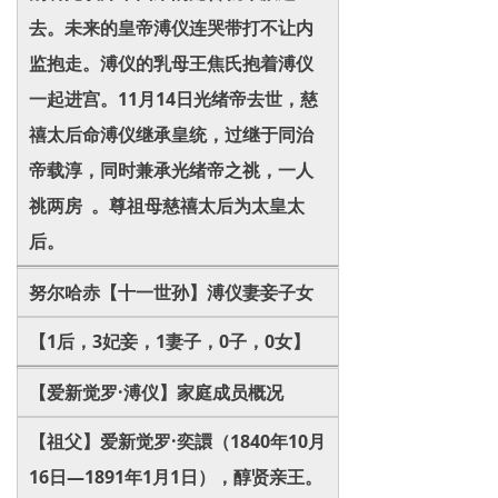
去。未来的皇帝溥仪连哭带打不让内
监抱走。溥仪的乳母王焦氏抱着溥仪
一起进宫。11月14日光绪帝去世，慈
禧太后命溥仪继承皇统，过继于同治
帝载淳，同时兼承光绪帝之祧，一人
祧两房 。尊祖母慈禧太后为太皇太
后。
努尔哈赤【十一世孙】溥仪妻妾子女
【1后，3妃妾，1妻子，0子，0女】
【爱新觉罗·溥仪】家庭成员概况
【祖父】爱新觉罗·奕譞（1840年10月
16日—1891年1月1日），醇贤亲王。