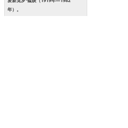
爱新觉罗·韫娱（1919年—1982
年）。
爱新觉罗·韫欢（1921年—2004
年），又名金志坚
【儿子】无
【女儿】无
【其他阅读】
003
.【
宝儿网地图
002.【
朝代帝王世系
001.【
全国省市简介
【清】十二帝：
【
努尔哈赤
】清太祖爱新觉罗·努尔哈