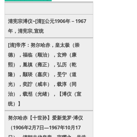
清宪宗溥仪~[清][公元1906年－1967
年，清宪宗,宣统
[清]帝序：努尔哈赤，皇太极（崇
德），福临（顺治），玄烨（康
熙），胤禛（雍正），弘历（乾
隆），颙琰（嘉庆），旻宁（道
光），奕詝（咸丰），载淳（同
治），载湉（光绪），【溥仪（宣
统）】
努尔哈赤【十世孙】爱新觉罗·溥仪
（1906年2月7日—1967年10月17