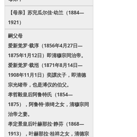
【母亲】苏完瓜尔佳·幼兰（1884—
1921）
嗣父母
爱新觉罗·载淳（1856年4月27日—
1875年1月12日）即清穆宗同治帝。
爱新觉罗·载湉（1871年8月14日—
1908年11月1日）奕譞次子，即清德
宗光绪帝，也是溥仪的伯父。
孝哲毅皇后阿鲁特氏（1854—
1875），阿鲁特·崇绮之女，清穆宗同
治帝之妻。
孝定景皇后叶赫那拉·静芬（1868—
1913），叶赫那拉·桂祥之女，清德宗