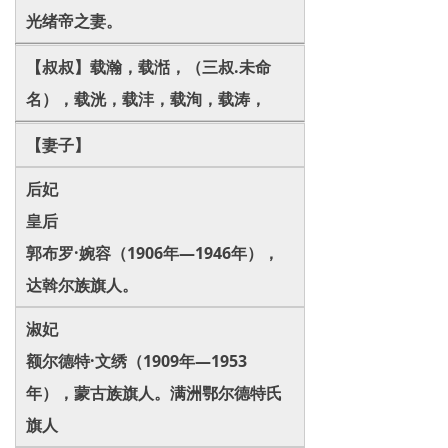
光绪帝之妻。
【叔叔】载瀚，载湉，（三叔.未命
名），载洸，载沣，载洵，载涛，
【妻子】
后妃
皇后
郭布罗·婉容（1906年—1946年），
达斡尔族旗人。
淑妃
额尔德特·文绣（1909年—1953
年），蒙古族旗人。满洲鄂尔德特氏
旗人