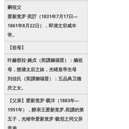
嗣祖父
爱新觉罗·奕詝（1831年7月17日—
1861年8月22日），即清文宗咸丰
帝。
【祖母】
叶赫那拉·婉贞（奕譞嫡福晋）：嫡祖
母，慈禧太后之妹，光绪皇帝生母
刘佳氏（奕譞侧福晋）：五品典卫德
庆之女。
【父亲】爱新觉罗·载沣（1883年—
1951年），醇亲王爱新觉罗.奕譞的第
五子，光绪帝爱新觉罗·载湉之同父异
母弟，