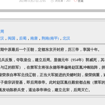
浏览量：
263
2023年11月27日
22:05
ꄀ
收藏
ꄘ
后周
南汉
，
闽国
，
后蜀
，
南唐
，
荆南(南平)
，
北汉
代时期中原最后一个王朝，定都东京开封府，历三帝，享国十年。
兵反叛，夺取皇位，建立后周。显德元年（954年）郭威死，
汉与辽的联军），在禁军主将张永德等率偏将赵匡胤冲锋陷阵，
，柴荣亲自率军北伐辽朝，正当大军挺进的关键时刻，柴荣病重，
幼子柴宗训登基，即后周恭帝。此时赵匡胤任殿前都点检（禁军
匡胤发动陈桥兵变，逼迫恭帝禅位，建立北宋，后周灭亡。