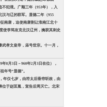
不犯境。广顺三年（953年），入
汉与辽的联军。显德二年（955
亲征南唐，迫使南唐割让淮南江北十
节度使李筠攻克北汉辽州，擒获其刺史
。
睿武孝文皇帝，庙号世宗。十一月，
年8月3日－960年2月3日在位），
祖年号“显德”。
号，年仅七岁，由符太后垂帘听政，由
禅位于赵匡胤，宣告后周灭亡。北宋