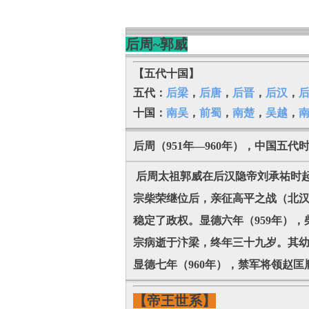
后周~郭威
【五代十国】
五代：
后梁
，
后唐
，
后晋
，
后汉
，
十国：
南吴
，
前蜀
，
南楚
，
吴越
，
后周（951年—960年），中国五
后周太祖郭威在后汉隐帝刘承祐时起
宗柴荣继位后，亲征高平之战（北
稳定了政权。显德六年（959年）
宗病逝于汴梁，终年三十九岁。其
显德七年（960年），禁军将领赵
【帝王世系】