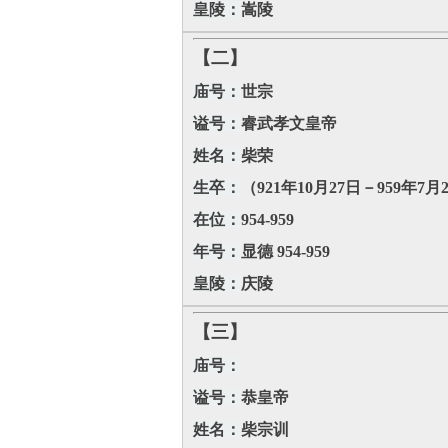
皇陵：
嵩陵
【二】
庙号：
世宗
谥号：
睿武孝文皇帝
姓名：
柴荣
生卒：
（921年10月27日－959年7月
在位：
954-959
年号：
显德 954-959
皇陵：
庆陵
【三】
庙号：
谥号：
恭皇帝
姓名：
柴宗训