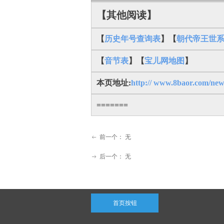
【其他阅读】
【
历史年号查询表
】【
朝代帝王世
【
音节表
】【
宝儿网地图
】
本页地址:
http:// www.8baor.com/new
=======
前一个：
无
ꂃ
后一个：
无
ꁹ
首页按钮