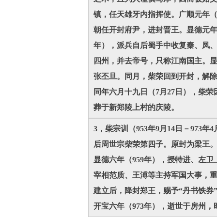
镇，任天雄牙内指挥使。广顺元年（
朝任开封府尹，进封晋王。显德元年
年），派兵自后蜀手中收复秦、凤、
四州，并去帝号，只称江南国主。显
张丕旦。同月，柴荣回到开封，解
同年六月十九日（7月27日），柴
葬于新郑陵上村的庆陵。
3，柴宗训（953年9月14日－97
后周世宗柴荣第四子。原封为梁王。
显德六年（959年），授特进、左
宰相范质、王溥等主持军国大事，重
建立后，降封郑王，赐予“丹书铁券
开宝六年（973年），逝世于房州，