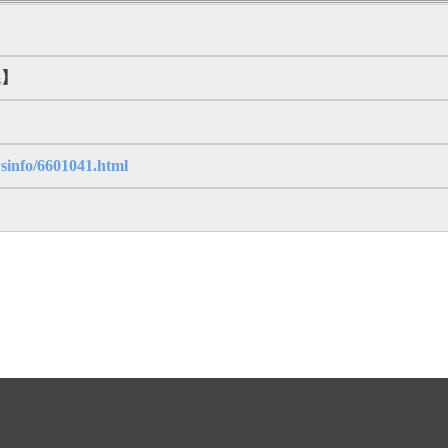
系
】
sinfo/6601041.html