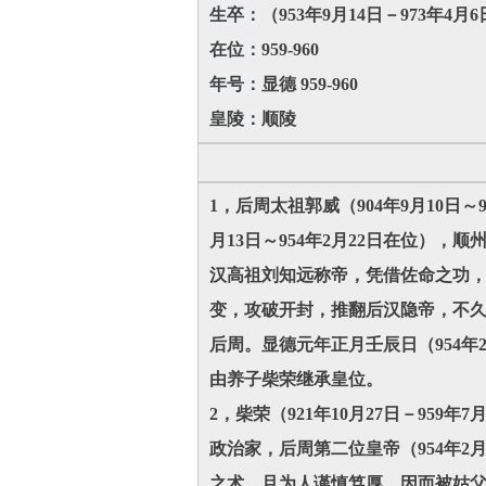
生卒：
（953年9月14日－973年4月
在位：
959-960
年号：
显德 959-960
皇陵：
顺陵
1，后周太祖郭威（904年9月10日～
月13日～954年2月22日在位）
汉高祖刘知远称帝，凭借佐命之功
变，攻破开封，推翻后汉隐帝，不久
后周。显德元年正月壬辰日（954
由养子柴荣继承皇位。
2，柴荣（921年10月27日－959年
政治家，后周第二位皇帝（954年2月
之术，且为人谨慎笃厚，因而被姑