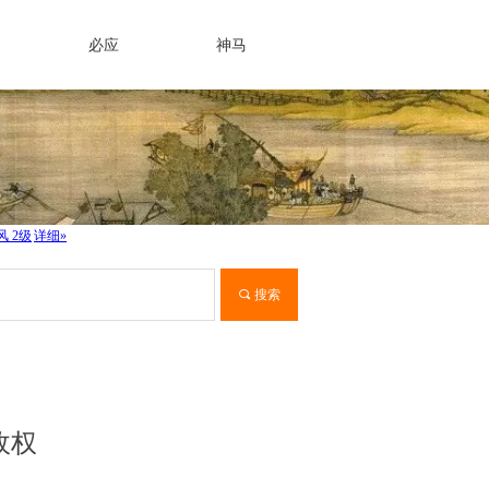
必应
神马
끠
搜索
政权