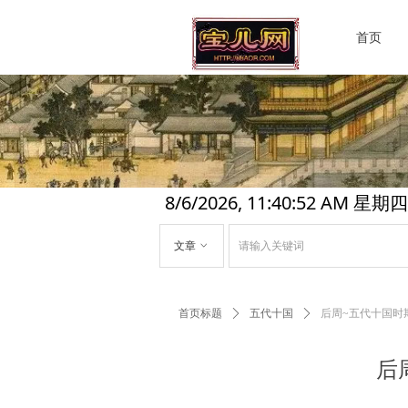
首页
8/6/2026, 11:40:53 AM 星期四
文章
ꀁ
首页标题
ꄲ
五代十国
ꄲ
后周~五代十国时
后