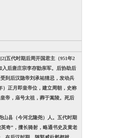
[2]五代时期后周开国君主（951年2
先是加入后唐庄宗李存勖亲军。后协助后
，受到后汉隐帝刘承祐猜忌，发动兵
年）正月即皇帝位，建立周朝，史称
孝皇帝，庙号太祖，葬于嵩陵。死后
”，邢州尧山县（今河北隆尧）人。五代时期
“器貌英奇”，擅长骑射，略通书史及黄老
验。在后汉时期，随郭威赴邺都就