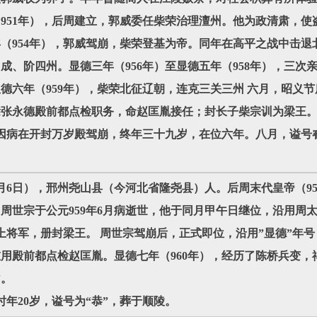
951年），后周建立，郭威委任柴荣治理澶州。他为政清肃，使盗
（954年），郭威驾崩，柴荣登基为帝。同年在高平之战中击退北
成、阶四州。显德三年（956年）至显德五年（958年），三次
德六年（959年），柴荣北征辽朝，连克三关三州 六月，昭义
除张永德殿前都点检职务，命赵匡胤接任；封长子柴宗训为梁王
荣因病在开封万岁殿驾崩，终年三十九岁，在位六年。八月，谥号
3年4月6日），邢州尧山县（今河北省隆尧县）人。后周末代皇帝（959
周世宗于公元959年6月病逝世，他于同月甲午日继位，沿用周太
卫上将军，册封梁王。 周世宗驾崩后，正式即位，沿用”显德”年
用殿前都点检赵匡胤。显德七年（960年），经历了陈桥兵变，
”。
时年20岁，谥号为“恭”，葬于顺陵。