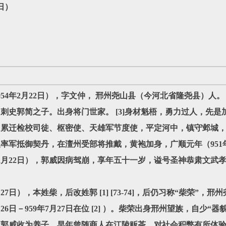
6日）
954年2月22日），字文仲， 邢州尧山县（今河北省隆尧县）人。 
，顺州刺史郭简之子。出身将门世家。 [3]身材魁梧，勇力过人，
，累迁检校司徒、枢密使、天雄军节度使，平定河中，镇守邺城
率军抵御契丹，在澶州受部将推戴，黄袍加身，广顺元年（951
年2月22日），郭威因病驾崩，享年五十一岁，谥号圣神恭肃文武
7月27日），本姓柴，后改姓郭 [1] [73-74]，后仍习称“柴荣
26日－959年7月27日在位 [2] ）。柴荣出身邢州望族，自少
父郭威收为养子。早年曾随商人在江陵贩茶，对社会积弊有所体