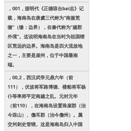
，001，据明代《正德琼台bai志》记
载，海南岛在唐虞三代称为“南服荒
缴”（缴：边界），在秦代称为“越郡
外境”。这说明海南岛在当时为祖国辖
区荒远的边界。海南岛是四大流放地
之一，主要是崖州，位于中国最南
端。
，00,2，西汉武帝元鼎六年（前
111），伏波将军路博德、楼船将军杨
仆等率师平定南越之乱。元封元年
（前110），在海南岛设置珠崖郡（治
今琼山）、儋耳郡（治今儋州）。属
交州刺史管辖。这是海南岛归入中国