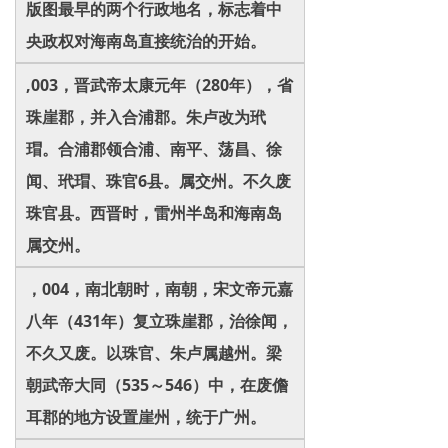
版图最早的两个行政地名，标志着中
央政权对海南岛直接统治的开始。
,003，晋武帝太康元年（280年），省
珠崖郡，并入合浦郡。朱卢改为玳
瑁。合浦郡领合浦、南平、荡昌、徐
闻、玳瑁、珠官6县。属交州。不久废
珠官县。西晋时，雷州半岛和海南岛
属交州。
，004，南北朝时，南朝，宋文帝元嘉
八年（431年）复立珠崖郡，治徐闻，
不久又废。以珠官、朱卢属越州。梁
朝武帝大同（535～546）中，在废儋
耳郡的地方设置崖州，统于广州。