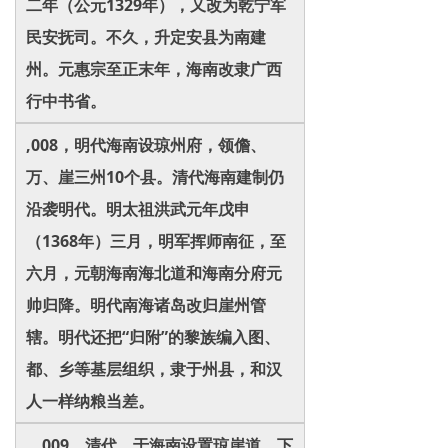
二年（公元1329年），又改为乾宁军
民安抚司。不久，升定安县为南建
州。元惠宗至正末年，海南改隶广西
行中书省。
,008，明代海南设琼州府，领儋、
万、崖三州10个县。清代海南建制仍
沿袭明代。明太祖洪武元年戊申
（1368年）三月，明军挥师南征，至
六月，元朝海南海北道和海南分府元
帅归降。明代南海诸岛改归崖州管
辖。明代还把“归附”的黎族编入图、
都、乡等基层组织，隶于州县，和汉
人一样纳粮当差。
，009，清代，于海南设置琼崖道。下