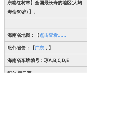
东寨红树林】全国最长寿的地区(人均
寿命80岁) 】。
海南省地图：【
点击查看......
毗邻省份：【
广东
，
】
海南省车牌编号：琼A,B,C,D,E
琼A: 海口市
琼B: 三亚市
琼C: 琼海市
琼D: 五指山市
琼E: 洋浦开发区
海南省平均气温：23℃~29℃