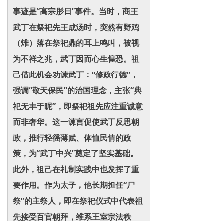
事迹是“高宗肜日”事件。当时，商王
武丁在祭祀先王成汤时，突然有野鸡
（雉）落在祭祀鼎的耳上鸣叫，被视
为不祥之兆，武丁因而心生惶恐。祖
己借此机会劝谏武丁：“修政行德”，
强调“敬天保民”的治国理念，主张“典
祀无丰于昵”，即祭祀祖先应注重诚意
而非奢华。这一谏言促使武丁反思朝
政，推行轻徭薄赋、体恤民情的政
策，为“武丁中兴”奠定了坚实基础。
此外，祖己在礼制实践中也发挥了重
要作用。作为太子，他长期担任“尸
祭”的主祭人，即在祭祀仪式中代表祖
先接受百官朝拜，维系王室宗法秩