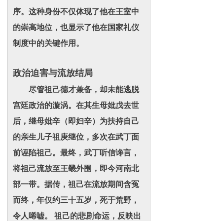
序。这种身份不仅体现了他在王室中
的崇高地位，也显示了他在国家礼仪
制度中的关键作用。
政治迫害与流放结局
尽管祖己德才兼备，却未能逃脱
宫廷政治的漩涡。在其生母妣戊去世
后，继母妣辛（即妇辛）为扶持自己
的亲生儿子祖庚继位，多次在武丁面
前诬陷祖己。最终，武丁听信谗言，
将祖己流放至王畿外围，即今河南北
部一带。据传，祖己在流放期间含冤
而终，年仅约三十五岁，死于荒野，
令人唏嘘。 祖己的悲剧命运，反映出