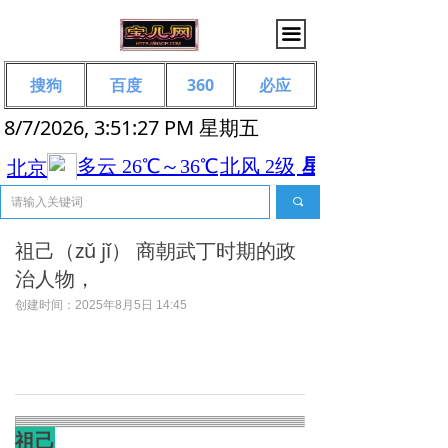
끀
搜狗
百度
360
必应
8/7/2026, 3:51:27 PM 星期五
끠
祖己（zǔ jǐ‌） 商朝武丁时期的政
治人物，
创建时间：
2025年8月5日
14:45
祖己