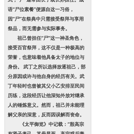
语“尸位素餐”便源自这一习俗，
因“尸”在祭典中只需接受祭拜与享用
祭品，而无需参与实际事务。
祖己曾担任“尸”这一神圣角色，
接受百官祭拜，这不仅是一种极高的
荣誉，也意味着他具备太子的地位与
身份。 武丁之所以选择放逐祖己，部
分原因或许与他自身的经历有关。武
丁年轻时也曾被其父小乙安排至民间
历练，这段经历让他深知外放对继承
人的锤炼意义。然而，祖己并未能理
解父亲的深意，反而因误解而丧命。
《太平御览》中记载：“殷高宗
有贤子孝己，其母早死，高宗惑后妻