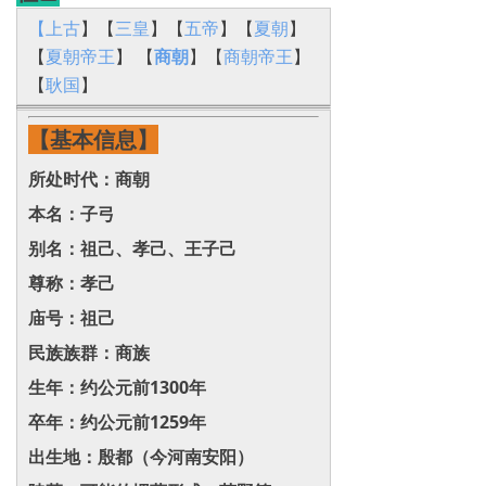
【上古
】【
三皇
】【
五帝
】【
夏朝
】
【
夏朝帝王
】 【
商朝
】【
商朝帝王
】
【
耿国
】
【基本信息】
所处时代：商朝
本名：子弓
别名：祖己、孝己、王子己
尊称：孝己
‌庙号：祖己
民族族群：商族
生年：约公元前1300年
卒年：
约
公元前1259年
出生地：殷都（今河南安阳）