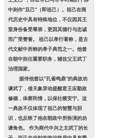
中则作“且己”（即祖己）。祖己在商
代历史中具有特殊地位，不仅因其王
室身份备受尊崇，更因其德行与忠诚
而广受赞誉。 祖己以孝行著称，是古
代文献中所称的孝子典范之一。他曾
在朝中担任重要职务，辅佐父王武丁
治理国家。
据传他曾以“孔雀鸣鼎”的典故劝
谏武丁，借天象异动提醒君王应勤政
修德，体察民情，以保社稷安宁。这
一典故不仅体现了祖己的智慧与胆
识，也反映了他在朝政中所扮演的劝
谏角色。 作为商代中兴之主武丁的长
子，祖己在当时的政治格局中具有重