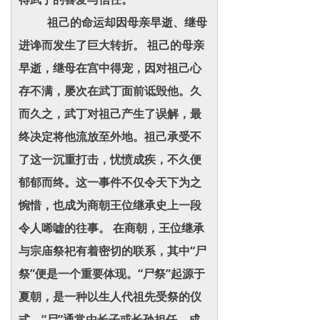
祖己的命运却因母亲早逝、继母
进谗而发生了巨大转折。 祖己的母亲
早逝，继母在宫中得宠，因对祖己心
存不满，屡次在武丁面前诋毁他。久
而久之，武丁对祖己产生了误解，最
终决定将他流放至外地。祖己承受不
了这一沉重打击，忧愤成疾，不久便
郁郁而终。这一事件不仅令天下为之
惋惜，也成为商朝王位继承史上一段
令人唏嘘的往事。 在商朝，王位继承
与宗庙祭祀有着密切的联系，其中“尸
祭”便是一个重要体现。“尸祭”起源于
夏朝，是一种以生人代祖先受祭的仪
式，“尸”通常由长子或长孙担任。成