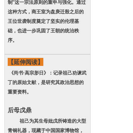
制”这一宗法原则的重申与强化。通过
这种方式，商王室为盘庚迁殷之后的
王位世袭制度奠定了坚实的伦理基
础，也进一步巩固了王朝的统治秩
序。
【延伸阅读】
《尚书·高宗肜日》：记录祖己劝谏武
丁的原始文献，是研究其政治思想的
重要资料。
后母戊鼎
祖己为其生母妣戊所铸造的大型
青铜礼器，现藏于中国国家博物馆，