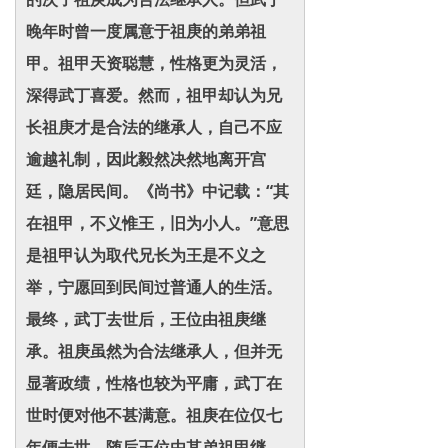
晚年时曾一度属意于祖庚的弟弟祖
甲。祖甲天资聪慧，性格更为灵活，
深得武丁喜爱。然而，祖甲却认为兄
长祖庚才是合法的继承人，自己不应
逾越礼制，因此毅然决然地离开宫
廷，隐居民间。《尚书》中记载：“其
在祖甲，不义惟王，旧为小人。”意思
是祖甲认为取代兄长为王是不义之
举，宁愿回到民间过普通人的生活。
最终，武丁去世后，王位由祖庚继
承。祖庚虽然为合法继承人，但并无
显著政绩，性格也较为平庸，武丁在
世时便对他不甚满意。祖庚在位仅七
年便去世，随后王位由其弟祖甲继