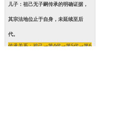
儿子：祖己无子嗣传承的明确证据，
其宗法地位止于自身，未延续至后
代‌。
传承关系：祖己→第4代→第5代→第6
代→第7代（任成）
有矛盾~但夏朝
薛国
的分支.
挚国
.首任
君主为祖己七世孙
任成
挚国（zhì guó）商周今河南平舆任姓
诸侯国 薛国分支 商朝重臣祖己七世孙
任成封国（约公元前14-9世纪）