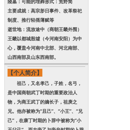
陵墓：可能的埋葬形式：荒野简
主要成就：高宗肜日事件、改革祭祀
制度、推行轻徭薄赋等
逝世地：流放途中（商朝王畿外围）
王畿以都城殷墟（今河南安阳）为中
心，覆盖今河南中北部、河北南部、
山西南部及山东西南部。
【个人简介】
祖己，又名孝己，子姓，名弓，
是中国商朝武丁时期的重要政治人
物，为商王武丁的嫡长子，祖庚之
兄。他亦被称为“且己”、“小王”、“兄
己”，在康丁时期的卜辞中被称为“小
王父己”，而在帝乙与帝辛时期的卜辞