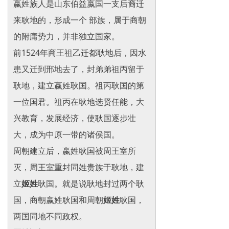
嬴姓族人是
山东伯益嬴国一支后裔迁
来耿地的，形成一个
部族，属于商朝
的附庸势力，并非独立国家。
前1524年商王祖乙迁都耿地后，因水
患又迁到邢地去了，封弟弟祖丙留于
耿地，建立嬴姓耿国。祖丙耿国的第
一位国君。祖丙在耿地选贤任能，大
兴教育，发展经济，使耿国逐步壮
大，成为中原一带的诸侯国。
周朝建立后，嬴姓耿国被周王室所
灭，周王室重封同姓贵族于耿地，建
立
姬姓
耿国。就是说耿地封过两个耿
国，商朝嬴姓耿国和周朝
姬姓
耿国，
两国同地不同政权。