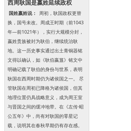
西周耿国是嬴姓延续政权
国姓
嬴姓说：
周初，耿国政权更替
换，国号未改。周成王时期（
前1043
年—前1021年
），实行大规模分封，
嬴姓贵族被封为耿伯，继续统治耿
地。这一历史事实通过出土青铜器铭
文得以确认，如《耿伯嬴簋》铭文中
明确记载了耿伯的身份与世系，表明
耿国在西周时期仍为诸侯国之一。 尽
管耿国在周初已降格为诸侯国，但其
地理位置仍具战略意义，成为周王室
与晋国之间的缓冲地带。在《左传·昭
公五年》中，尚有对耿国的零星记
载，说明其在春秋早期仍有存在感。