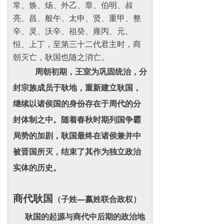
常、焕、炀、外乙、章、伯明、叔
亮、昌、般午、太申、贤、重甲、整
辛、灵、沃辛、祖癸、雍丙、元、
恒、上丁，至第三十二代君主时，商
朝灭亡，耿国也随之消亡。
周朝初期，王室为巩固统治，分
封宗族成员于耿地，重新建立耿国，
继续以诸侯国的身份存在于周代的分
封体制之中。随着春秋时期列国争霸
局势的加剧，耿国最终在诸侯兼并中
被晋国所灭，结束了其作为独立政治
实体的历史。
商代耿国
（子姓—嬴姓联合政权）
耿国的起源与商代中后期的政治地