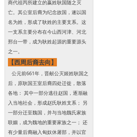
商代祖丙所建立的嬴姓耿国随之灭
亡。其公室后裔为纪念故国，遂以国
名为姓，形成了耿姓的主要支系。这
一支系主要分布在今山西河津、河北
邢台一带，成为耿姓起源的重要源头
之一。
【西周
后裔去向】
公元前661年，晋献公灭姬姓耿国之
后，原耿国王室后裔四处迁徙，散落
各地： 其中一部分逃往赵国，逐渐融
入当地社会，形成赵氏耿姓支系； 另
一部分迁至魏国，并与当地魏氏家族
联姻，成为魏地的重要家族之一； 还
有少量后裔融入匈奴休屠部，并以官