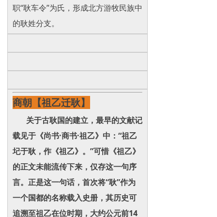
职“耿车令”为氏，形成北方游牧民族中
的耿姓分支。
商朝【祖乙迁耿】
关于古耿国的建立，最早的文献记
载见于《尚书·商书·祖乙》中：“祖乙
圮于耿，作《祖乙》。”可惜《祖乙》
的正文未能流传下来，仅存这一句序
言。正是这一句话，首次将“耿”作为
一个国都的名称载入史册，其历史可
追溯至祖乙在位时期，大约公元前14