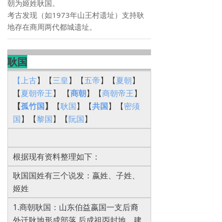
朝为姬姓耿国。
考古发现（如1973年山王村遗址）支持耿
地存在商周两代都城遗址。
耿国
【上古
】【
三皇
】【
五帝
】【
夏朝
】
【
夏朝帝王
】 【
商朝
】【
商朝帝王
】
【
孤竹国
】
【
耿国
】【
共国
】【
密须
国
】【
黎国
】【
阮国
】
根据现有资料整理如下：
耿国国姓有三个说发：嬴姓、子姓、
姬姓
1.商朝耿国：山东伯益嬴国一支后裔
外迁耿地形成部落 后成祖丙封地，建