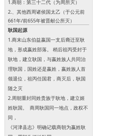
1.商朝：第三十二代（为周所灭）
2.
、其他西周诸侯国太乙（于公元前
661年/前655年被晋献公所灭）
耿国起源
1.商末山东伯益嬴国一支后裔迁至
耿
地，形成
嬴姓部落
。 稍后祖丙受封于
耿地，建立耿国，与嬴姓族人共同治
理耿国，国姓还是嬴姓，嬴姓族人首
领退位，祖丙任国君，商灭后，耿国
随之灭
2.周朝重封同姓贵族于耿地，建立姬
姓耿国。
商周耿国同一地点，政权不
同，
《河津县志》明确记载商朝为嬴姓耿