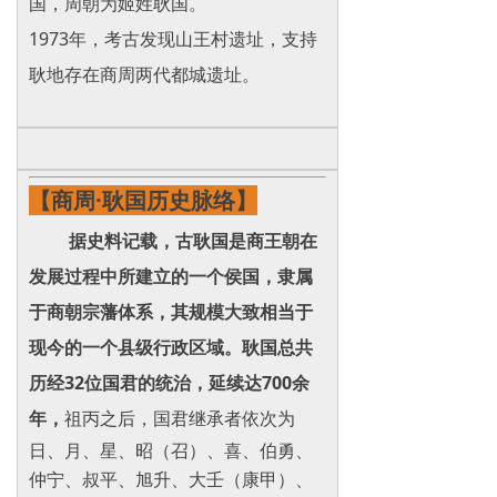
国，周朝为姬姓耿国。
1973年，考古发现山王村遗址，支持
耿地存在商周两代都城遗址。
【商周·耿国历史脉络】
据史料记载，古耿国是商王朝在
发展过程中所建立的一个侯国，隶属
于商朝宗藩体系，其规模大致相当于
现今的一个县级行政区域。耿国总共
历经32位国君的统治，延续达700余
年，
祖丙之后，国君继承者依次为
日、月、星、昭（召）、喜、伯勇、
仲宁、叔平、旭升、大壬（康甲）、