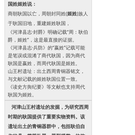
国姓
姬姓说：
商朝
耿国以亡，
周朝封同姓(
姬姓
)族人
于
耿国旧
地，重建姬姓耿国，
《河津县志·封爵》‌明确记载“周：耿伯
爵，姬姓”，这是最直接的证据。
‌《河津县志·兵防》‌的“嬴姓”记载可能
是笔误或混淆了商代耿国，因为商代
耿国是嬴姓，而周代耿国是姬姓。
山王村遗址‌：出土西周青铜器铭文，
与文献记载的姬姓耿国位置一致。
‌《读史方舆纪要》‌等文献也支持周代
耿国为姬姓。
河津山王村遗址的发掘，为研究西周
时期的耿国提供了重要实物资料。该
遗址出土的青铜器群中，包括耿伯自