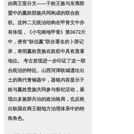
由商王室分支——子姓王族与东夷联
盟中的嬴姓部族共同构成的联合政
权。这种二元统治结构在甲骨文中亦
有体现，《小屯南地甲骨》第3672片
中，便有“耿伯嬴”联合署名的卜辞记
录，表明嬴姓贵族在政权中具有显著
地位。 考古发现进一步印证了这一联
合统治的特征。山西河津耿城遗址出
土的商代青铜器中，器铭内容显示子
姓与嬴姓贵族共同参与祭祀活动，展
现出多族群共治的政治格局，也反映
出耿国在商王朝地方治理体系中的特
殊角色。