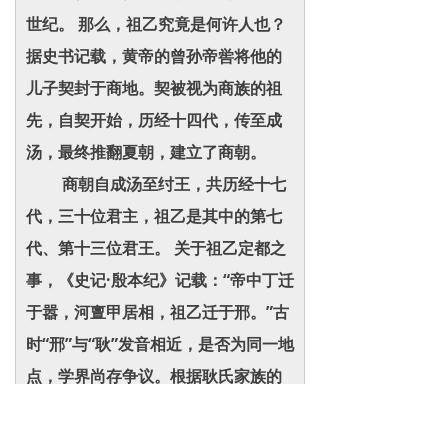
世纪。 那么，祖乙究竟是何许人也？
据史书记载，黄帝的曾孙帝喾将他的
儿子契封于商地。契被视为商族的祖
先，自契开始，历经十四代，传至成
汤，最终推翻夏朝，建立了商朝。
商朝自成汤至纣王，共历经十七
代，三十位君主，祖乙是其中的第七
代、第十三位君王。 关于祖乙定都之
事，《史记·殷本纪》记载：“帝中丁迁
于嚣，河亶甲居相，祖乙迁于邢。”古
时“邢”与“耿”发音相近，是否为同一地
点，学界尚存争议。根据耿氏家族的
口传历史，邢与耿并非同一地。相传
祖乙迁都至邢后，将国都定在那里，