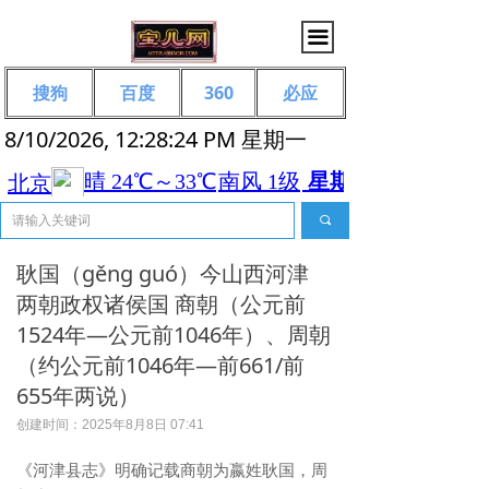
끀
搜狗
百度
360
必应
8/10/2026, 12:28:25 PM 星期一
끠
耿国（gěng guó）今山西河津
两朝政权诸侯国 商朝（公元前
1524年—公元前1046年）、周朝
（约公元前1046年—前661/前
655年两说）
创建时间：
2025年8月8日
07:41
《河津县志》明确记载商朝为嬴姓耿国，周