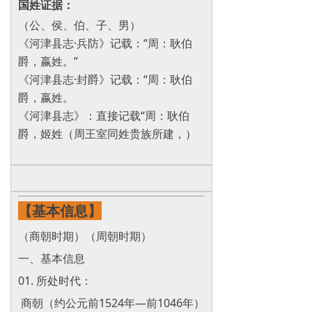
国姓
证据：
（公、侯、伯、子、男）
《河津县志·兵防》记载：“周：耿伯
爵，嬴姓。”
《河津县志·封爵》记载：“周：耿伯
爵，嬴姓。
《河津县志》‌：直接记载“周：耿伯
爵，姬姓（周王室同姓贵族所建，）
【基本信息】
（商朝时期）（周朝时期）
一、基本信息
01. 所处时代：
商朝（约公元前1524年—前1046年）