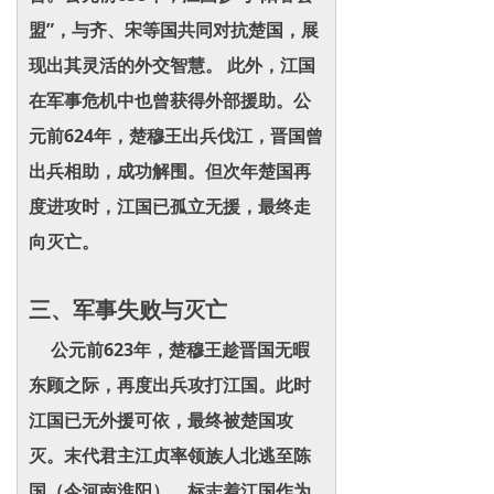
盟”，与齐、宋等国共同对抗楚国，展
现出其灵活的外交智慧。 此外，江国
在军事危机中也曾获得外部援助。公
元前624年，楚穆王出兵伐江，晋国曾
出兵相助，成功解围。但次年楚国再
度进攻时，江国已孤立无援，最终走
向灭亡。
三、军事失败与灭亡
公元前623年，楚穆王趁晋国无暇
东顾之际，再度出兵攻打江国。此时
江国已无外援可依，最终被楚国攻
灭。末代君主江贞率领族人北逃至陈
国（今河南淮阳），标志着江国作为