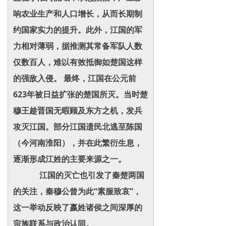
响农业生产和人口增长，从而长期制
约国家实力的提升。此外，江国的军
力相对薄弱，据推测其常备军队人数
仅数百人，难以有效抵御如楚国这样
的强敌入侵。 最终，江国在公元前
623年被日益扩张的楚国所灭。当时楚
穆王趁晋国无暇顾及东方之机，发兵
攻灭江国。部分江国遗民北逃至陈国
（今河南淮阳），并在此繁衍生息，
逐渐形成江姓的主要来源之一。
江国的灭亡也引发了秦楚两国
的关注，秦穆公曾为此“素服致哀”，
这一举动反映了嬴姓诸侯之间深厚的
宗族联系与政治认同。