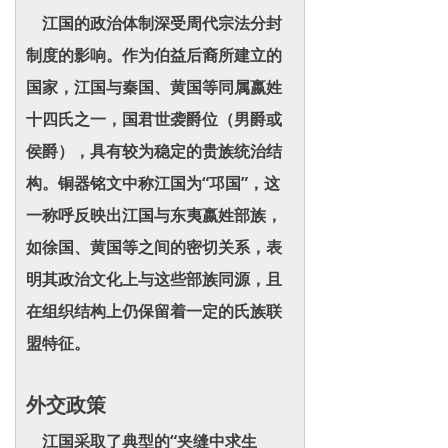
江国的政治体制深受周代宗法分封
制度的影响。作为伯益后裔所建立的
国家，江国与秦国、黄国等同属嬴姓
十四氏之一，国君世袭爵位（男爵或
侯爵），具有较为稳定的贵族统治结
构。铜器铭文中称江国为“邛国”，这
一称呼反映出江国与东夷嬴姓部族，
如徐国、黄国等之间的密切关系，表
明其政治文化上与这些部族同源，且
在组织结构上仍保留着一定的氏族联
盟特征。
外交政策
江国采取了典型的“夹缝中求生