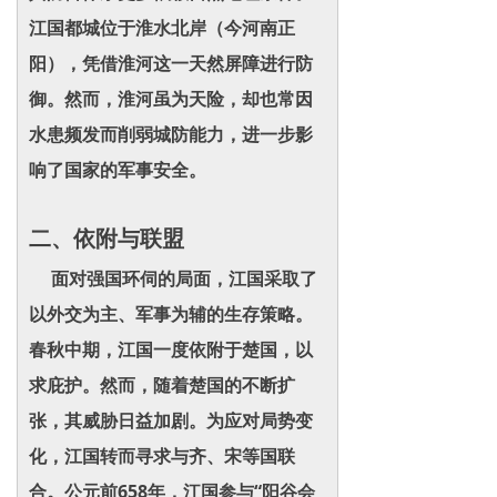
江国都城位于淮水北岸（今河南正
阳），凭借淮河这一天然屏障进行防
御。然而，淮河虽为天险，却也常因
水患频发而削弱城防能力，进一步影
响了国家的军事安全。
二、依附与联盟
面对强国环伺的局面，江国采取了
以外交为主、军事为辅的生存策略。
春秋中期，江国一度依附于楚国，以
求庇护。然而，随着楚国的不断扩
张，其威胁日益加剧。为应对局势变
化，江国转而寻求与齐、宋等国联
合。公元前658年，江国参与“阳谷会