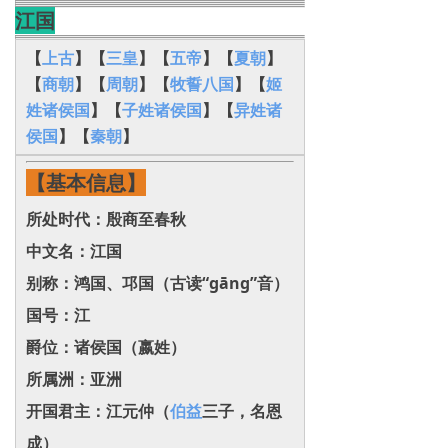
江国
【
上古
】【
三皇
】【
五帝
】【
夏朝
】
【
商朝
】【
周朝
】【
牧誓八国
】【
姬
姓诸侯国
】【
子姓诸侯国
】【
异姓诸
侯国
】
【
秦朝
】
【基本信息】
所处时代：殷商至春秋
中文名：江国
别称：鸿国、邛国（古读“gāng”音）‌
国号：江
爵位：诸侯国（嬴姓）‌
所属洲：亚洲
开国君主：江元仲（
伯益
三子，名恩
成）‌