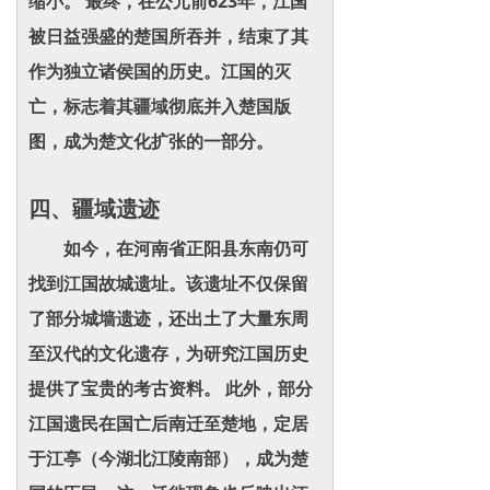
缩小。 最终，在公元前623年，江国
被日益强盛的楚国所吞并，结束了其
作为独立诸侯国的历史。江国的灭
亡，标志着其疆域彻底并入楚国版
图，成为楚文化扩张的一部分。
四、疆域遗迹
如今，在河南省正阳县东南仍可
找到江国故城遗址。该遗址不仅保留
了部分城墙遗迹，还出土了大量东周
至汉代的文化遗存，为研究江国历史
提供了宝贵的考古资料。 此外，部分
江国遗民在国亡后南迁至楚地，定居
于江亭（今湖北江陵南部），成为楚