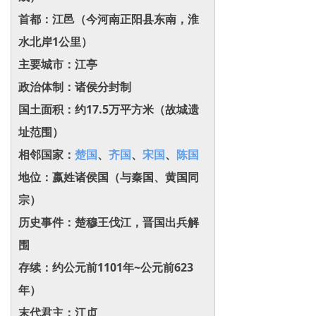
首都：江邑（今河南正阳县东南，淮
水北岸1公里）‌
主要城市：江亭
政治体制：诸侯分封制‌
国土面积：约17.5万平方米（故城遗
址范围）‌
相邻国家：‌
楚国
、
齐国
、
宋国
、
陈国‌
地位：嬴姓诸侯国（与秦国、黄国同
宗‌）
历史事件：楚穆王伐江，晋国出兵解
围‌
存续：约公元前1101年~公元前623
年）
末代君主：江贞