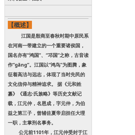
【概述】
江国是殷商至春秋时期中原民系
在河南一带建立的一个重要诸侯国，
国名亦有“鸿国”、“邛国”之称，古音读
作“gāng”。江国以“鸿鸟”为图腾，象
征着高洁与远志，体现了当时先民的
文化信仰与精神追求。 据《元和姓
纂》《通志·氏族略》等历史文献记
载，江元仲，名恩成，字元仲，为伯
益之第三子，曾辅佐夏帝启担任大理
一职，主掌刑名事务。
公元前1101年，江元仲受封于江