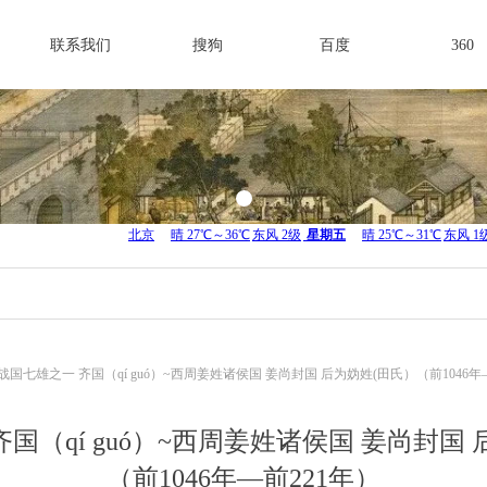
联系我们
搜狗
百度
360
战国七雄之一 齐国（qí guó）~西周姜姓诸侯国 姜尚封国 后为妫姓(田氏）（前1046年
国（qí guó）~西周姜姓诸侯国 姜尚封国
（前1046年—前221年）