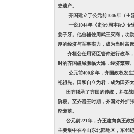
史遗产。
齐国建立于
公元前1046年（主
一说1044年《史记·周本纪》记
姜子牙。他曾辅佐周武王灭商，功
厚的经济与军事实力，成为当时富庶
齐桓公任用贤臣管仲进行改革，推
时的齐国疆域濒临大海，经济繁荣、
公元前400多年，齐国政权发生
祀祖先。田和自立为君，成为田齐太
田齐继承了齐国的传统，并在战国时
阶段。至齐湣王时期，齐国对外扩
渐衰落。
公元前221年，齐王建向秦王政投
主要集中在今山东北部地区，东邻