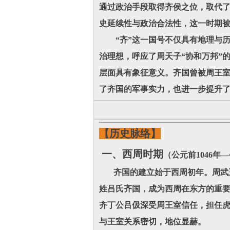
通过政治手段取得齐侯之位，取代了
史延续性与政治合法性，这一时期被
“齐”这一国号不仅具有地理与历史
治理想，呼应了周天子“协和万邦”
层面具有象征意义。齐国曾被周王室
了齐国的军事实力，也进一步提升
【历史脉络】
一、西周时期
（公元前1046年—
齐国的建立始于西周初年。周武王
姓吕氏齐国，成为西周在东方的重要
齐丁公吕伋深受周王室信任，担任虎
与王室关系密切，地位显赫。