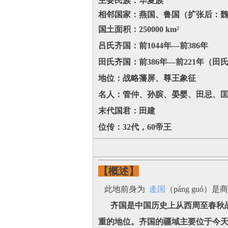
主要民族：华夏族
相邻国家：燕国‌、‌鲁国‌（扩张后：魏
国土面积：250000 km²
吕氏齐国：前1044年—前386年
田氏齐国：前386年—前221年（
地位：战略藩屏、尊王象征
名人：管仲、孙膑、晏婴、田忌、
末代国君：田建
位传：32代，60帝王
【概述】
此地前身为
逄国
（páng guó
齐国是中国历史上从西周至春秋战
重的地位。齐国的疆域主要位于今