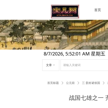
首页
8/7/2026, 5:52:02 AM 星期五
文章
ꀁ
首页标题
ꄲ
公元前
ꄲ
三 姜姓诸侯国
ꄲ
战国七雄之一 齐