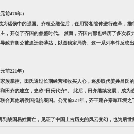
元前476年）
为诸侯中的强国。齐桓公继位后，任用贤相管仲进行改革，推行
主，开创了齐国的鼎盛时代。 然而，齐国内部也经历了多次权
终导致齐胡公被迫迁都薄姑，以图稳定局势。这一系列事件反映
元前221年）
族掌控。田氏通过长期经营和收买人心，逐步取代姜姓吕氏的统
和田齐的建立，史称“田氏代齐”。 此后，田齐继续发展，成为
联合其他诸侯国抵抗秦国。公元前221年，齐王建在秦军压境之
战国易姓而亡，见证了中国上古历史的风云变幻，也为后世留