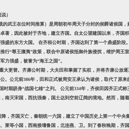
流说）
载的武王在位时间推算‌）
是周朝初年周天子分封的侯爵诸侯国，
勋卓著，因此被封于齐地，建立齐国。自太公望建国以来，齐国
强盛的东方大国。 在齐桓公时期，齐国达到了第一个鼎盛阶段
行“尊王攘夷”政策，联合中原诸侯抵御外族侵扰，维护周王室
军力强盛，被誉为“海王之国”。
重大更替。齐康公时期，大夫田和掌握了实权，并将齐康公放逐
公。公元前386年，田和正式被周安王承认为诸侯，取代了原来
期跻身“战国七雄”之列。 公元前334年，齐侯田因齐正式称
张，南灭宋国，西抗强秦，国土达到空前辽阔的境地。然而，随
降，齐国灭亡，秦朝统一六国，建立了中国历史上第一个中央集
纪、莱等小国，西南接壤鲁国，北连燕、卫。到了春秋晚期，齐