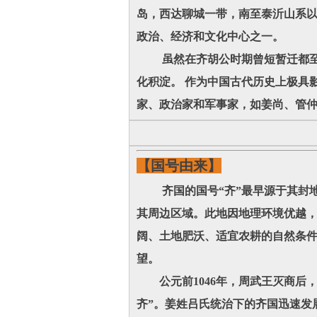
岛，西达聊城一带，南至泰沂山系以
政治、经济和文化中心之一。
虽然在齐胡公时期曾短暂迁都至薄
化积淀。 作为中国古代历史上极具
家、政治家和军事家，如姜尚、管
【国号由来】
齐国的国号“齐”最早源于其封地
其周边区域。此地因地理环境优越，
阔、土地肥沃、适宜农耕的自然条
望。
公元前1046年，周武王灭商后，
齐”。姜姓吕氏统治下的齐国迅速发