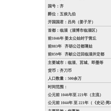
国号：齐
爵位：五侯九伯
开国国君：吕尚（姜子牙）
首都：临淄（淄博市临淄区）
前1046年 姜太公始封于营丘‌
前883年 齐胡公迁都薄姑‌
前859年 齐献公迁回临淄并定都‌
主要城市：临淄、莒城、即墨等
货币：齐刀币
人口数量：500余万
时间范围：
公元前 1046年至 221年（主流）
公元前
1044年 至 221年（《史