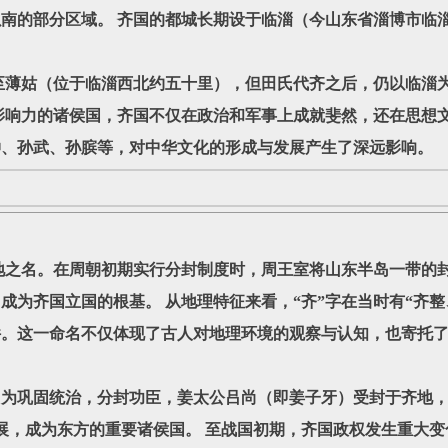
南的部分区域。 齐国的都城长期设于临淄（今山东省淄博市临
姑（位于临淄西北约五十里），但田氏代齐之后，仍以临淄为
影响力的诸侯国，齐国不仅在政治和军事上成就斐然，还在思想
仲、孙武、孙膑等，对中华文化的形成与发展产生了深远影响。
之名。在周朝初期实行分封制度时，周王室将山东半岛一带的封
成为齐国立国的根基。 从地理特征来看，“齐”字在当时有“齐整
件。这一命名不仅体现了古人对地理环境的观察与认知，也寄托
为巩固统治，分封功臣，姜太公吕尚（即姜子牙）受封于齐地，建
展，成为东方的重要诸侯国。 至战国初期，齐国政权发生重大变