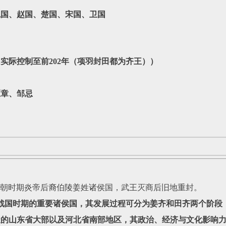
国、赵国‌、‌楚国‌、‌宋国、卫国
田氏实际控制至前202年（项羽封田都为齐王））
匡章、邹忌
‌）是商朝时期炎帝后裔伯陵姜姓诸侯国，
武王灭商后旧地重封。
国时期的重要诸侯国，其发展过程可分为姜齐和田齐两个阶段
天的山东省大部以及河北省南部地区，其政治、经济与文化影响