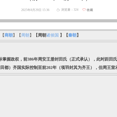
浏览量：
324
2025年8月29日
15:36
ꄀ
收藏
ꄘ
】【
商朝
】【
周朝
】
【周朝
诸侯国
】【
秦朝
】
际掌握政权‌，前386年周安王册封‌田氏（正式承认），此时距田
（田都）齐国实际控制至前202年（项羽封其为齐王），但周王室承认