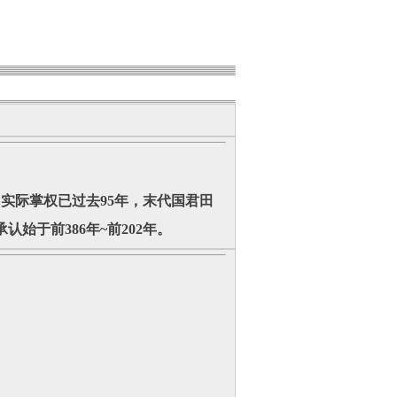
氏实际掌权已过去95年，
末代国君
田
始于前386年~前202年。‌