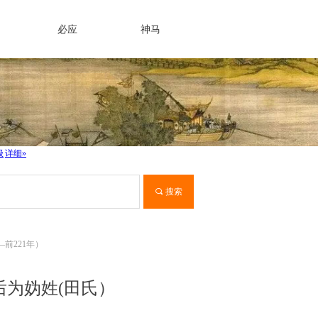
必应
神马
끠
搜索
—前221年）
 后为妫姓(田氏）