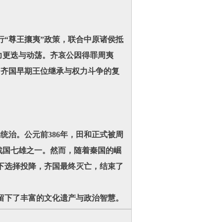
“尊王攘夷”政策，联合中原诸侯抵
力更迭与动荡。齐哀公因得罪周夷
出齐国早期王位继承与权力斗争的复
治。公元前386年，田和正式被周
战国七雄之一。然而，随着秦国的崛
下选择投降，齐国最终灭亡，结束了
下了丰富的文化遗产与政治智慧。