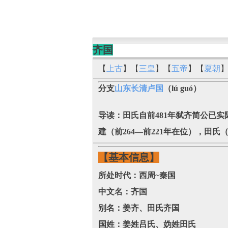
齐国
【
上古
】【
三皇
】【
五帝
】【
夏朝
分支
山东长清卢国
（lú guó）
导读：田氏自前481年弑齐简公已实
建
（前264—前221年在位），田氏
【基本信息】
所处时代：西周~秦国
中文名：齐国
别名：姜齐、田氏齐国
国姓：姜姓吕氏、妫姓田氏