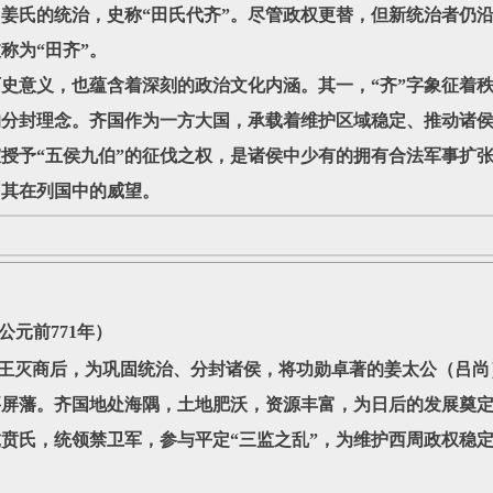
姜氏的统治，史称“田氏代齐”。尽管政权更替，但新统治者仍沿
称为“田齐”。
意义，也蕴含着深刻的政治文化内涵。其一，“齐”字象征着秩
的分封理念。齐国作为一方大国，承载着维护区域稳定、推动诸侯
授予“五侯九伯”的征伐之权，是诸侯中少有的拥有合法军事扩
了其在列国中的威望。
公元前771年）
灭商后，为巩固统治、分封诸侯，将功勋卓著的姜太公（吕尚
屏藩。齐国地处海隅，土地肥沃，资源丰富，为日后的发展奠定
贲氏，统领禁卫军，参与平定“三监之乱”，为维护西周政权稳