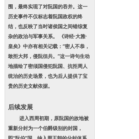
围，最终实现了对阮国的吞并。这一
历史事件不仅标志着阮国政权的终
结，也反映了当时诸侯国之间错综复
杂的政治与军事关系。 《诗经·大雅·
皇矣》中亦有相关记载：“密人不恭，
敢拒大邦，侵阮徂共。”这一诗句生动
地描绘了密须国侵犯阮国、抗拒周人
统治的历史场景，也为后人提供了宝
贵的历史文献依据。
后续发展
进入西周初期，原阮国的故地被
重新分封为一个伯爵级别的封国，
即“阮伯”国，纳入周王朝的分封体系