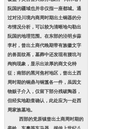
阮国的疆域也并非仅指一座都城。通
过对泾川境内商周时期出土铜器的分
布情况分析，可以较为清晰地勾勒出
阮国的地理范围。在东部的泾明乡蒜
李村，曾出土商代晚期带有族徽文字
的兽面纹鬲，墓葬中还发现有腰坑与
殉狗现象，显示出浓厚的商文化特
征；南部的黑河焦村地区，曾出土西
周时期的铜鼎与铜簋各一件，虽因文
物贩子介入，仅留下部分残破陶器，
但经实地勘查确认，此处应为一处西
周家族墓地。
西部的党原镇曾出土商周时期的
銮铃、车軎等车马器，据传上世纪八