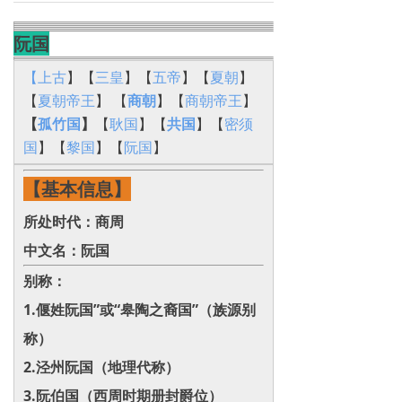
阮国
【上古
】【
三皇
】【
五帝
】【
夏朝
】
【
夏朝帝王
】 【
商朝
】【
商朝帝王
】
【
孤竹国
】
【
耿国
】【
共国
】【
密须
国
】【
黎国
】【
阮国
】
【基本信息】
所处时代：商周
中文名：阮国
别称：
1.偃姓阮国”或“皋陶之裔国”（族源别
称）
2.泾州阮国‌（地理代称）
3.阮伯国‌（西周时期册封爵位）