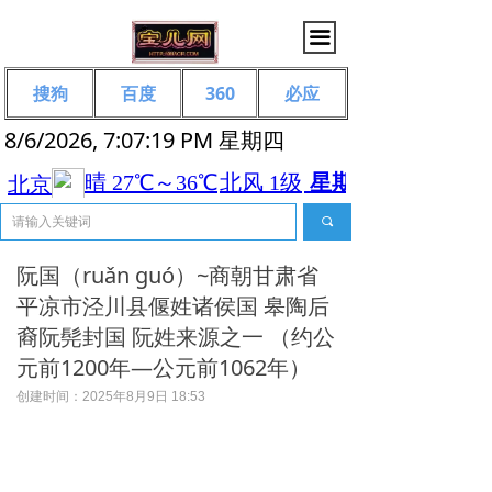
끀
搜狗
百度
360
必应
8/6/2026, 7:07:20 PM 星期四
끠
阮国（ruǎn guó‌）~商朝甘肃省
平凉市泾川县偃姓诸侯国 皋陶后
裔阮髡封国 阮姓来源之一 （约公
元前1200年—公元前1062年）
创建时间：
2025年8月9日
18:53