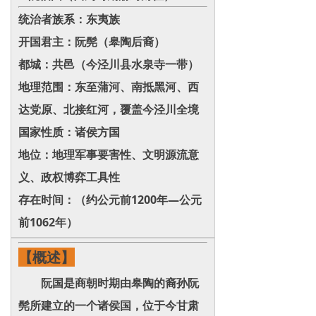
统治者族系：东夷族
开国君主：阮髡（皋陶后裔）
都城：共邑（今泾川县水泉寺一带）
地理范围：东至蒲河、南抵黑河、西
达党原、北接红河，覆盖今泾川全境
国家性质：诸侯方国
地位：地理军事要害性‌、‌文明源流意
义‌、‌政权博弈工具性
存在时间：（约公元前1200年—公元
前1062年）
【概述】
阮国是商朝时期由皋陶的裔孙阮
髡所建立的一个诸侯国，位于今甘肃