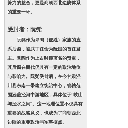
势力的整合，更是商朝西北边防体系
的重要一环。
受封者：阮髡
阮髡作为皋陶（偃姓）家族的直
系后裔，被武丁任命为阮国的首任君
主。皋陶作为上古时期著名的贤臣，
其后裔在商代仍具有一定的政治地位
与影响力。阮髡受封后，在今甘肃泾
川县东南一带建立统治中心，管辖范
围涵盖泾河中游地区，具体位于“岐山
与泾水之间”。这一地理位置不仅具有
重要的战略意义，也成为了商朝西北
边陲的重要政治与军事据点。