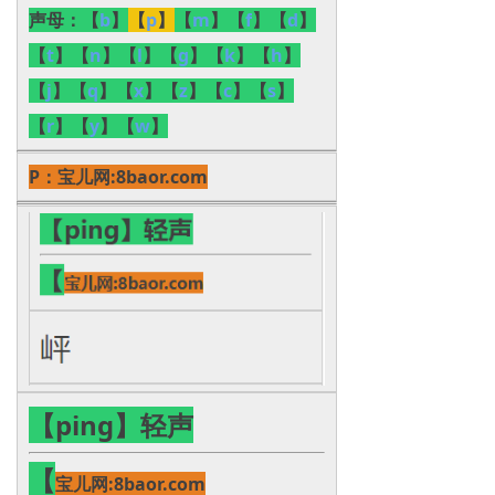
声母：
【
b
】
【
p
】
【
m
】【
f
】【
d
】
【
t
】【
n
】【
l
】【
g
】【
k
】【
h
】
【
j
】【
q
】【
x
】【
z
】【
c
】【
s
】
【
r
】【
y
】【
w
】
P：
宝儿网:8baor.com
【ping】轻声
【
宝儿网:8baor.com