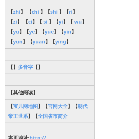
【
zhi
】 【
chi
】【
shi
】【
ri
】
【
zi
】 【
ci
】【
si
】【
yi
】【
wu
】
【
yu
】【
ye
】【
yue
】【
yin
】
【
yun
】【
yuan
】【
ying
】
【】
多音字
【】
【其他阅读】
【
宝儿网地图
】【
官网大全
】【
朝代
帝王世系
】【
全国省市简介
本页地址:
http://