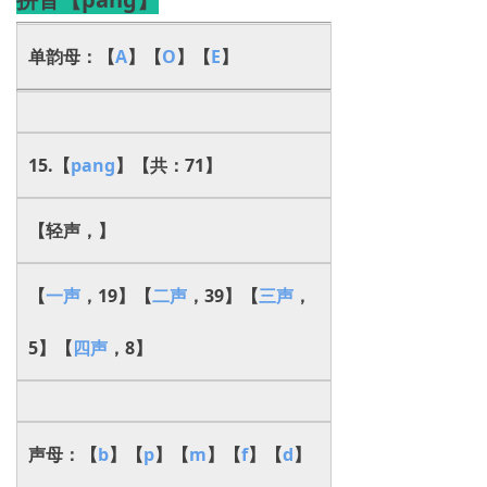
单韵母：【
A
】【
O
】【
E
】
15.【
pang
】
【共：71】
【轻声，】
【
一声
，19】【
二声
，39】【
三声
，
5】【
四声
，8】
声母：【
b
】【
p
】【
m
】【
f
】【
d
】