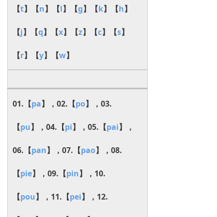
【
t
】【
n
】【
l
】【
g
】【
k
】【
h
】
【
j
】【
q
】【
x
】【
z
】【
c
】【
s
】
【
r
】【
y
】【
w
】
01.【
pa
】，02.【
po
】，03.
【
pu
】，04.【
pi
】，05.【
pai
】，
06.【
pan
】，07.【
pao
】，08.
【
pie
】，09.【
pin
】，10.
【
pou
】，11.【
pei
】，12.