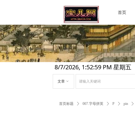
首页
8/7/2026, 1:52:59 PM 星期五
文章
ꀁ
首页标题
ꄲ
007.字母拼英
ꄲ
P
ꄲ
pin
ꄲ