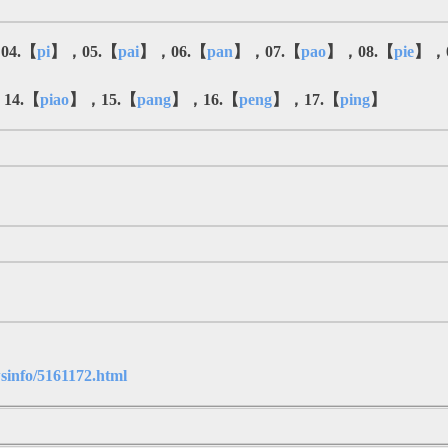
04.【
pi
】，05.【
pai
】，06.【
pan
】，07.【
pao
】，08.【
pie
】，0
14.【
piao
】，15.【
pang
】，16.【
peng
】，17.【
ping
】
sinfo/5161172.html