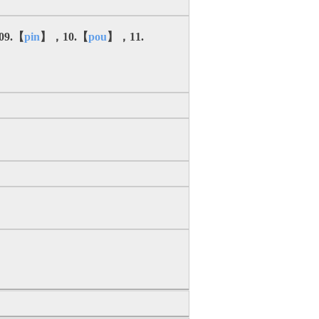
9.【
pin
】，10.【
pou
】，11.