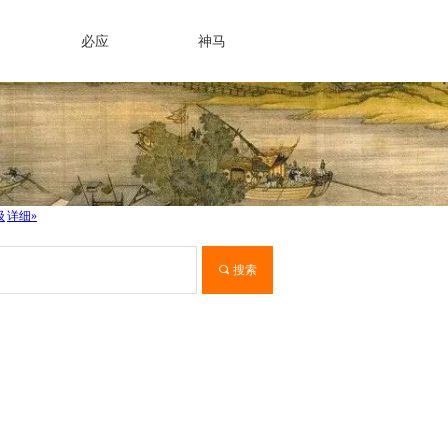
必应
神马
끠
搜索