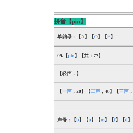
拼音【pin】
单韵母：【
A
】【
O
】【
E
】
09.【
pin
】【共：77】
【轻声，】
【
一声
，20】【
二声
，40】【
三声
，
声母：【
b
】【
p
】【
m
】【
f
】【
d
】