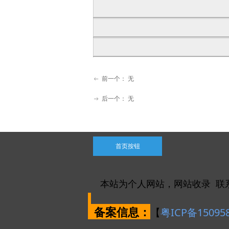
前一个：
无
ꂃ
后一个：
无
ꁹ
首页按钮
本站为个人网站，网站收录 联
备案信息：
【
粤ICP备15095