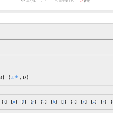
浏览量：
99
2023年2月6日
12:16
ꄀ
收藏
ꄘ
4】【
四声
，13】
【
t
】【
n
】【
l
】【
g
】【
k
】【
h
】【
j
】【
q
】【
x
】【
z
】【
c
】【