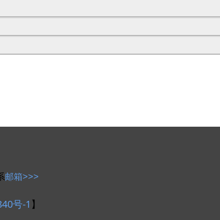
系
邮箱>>>
840号-1
】