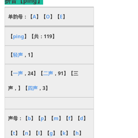
拼音【ping】
单韵母：【
A
】【
O
】【
E
】
【
ping
】【共：119】
【
轻声
，1】
【
一声
，24】【
二声
，91】【三
声，】【
四声
，3】
声母：【
b
】【
p
】【
m
】【
f
】【
d
】
【
t
】【
n
】【
l
】【
g
】【
k
】【
h
】