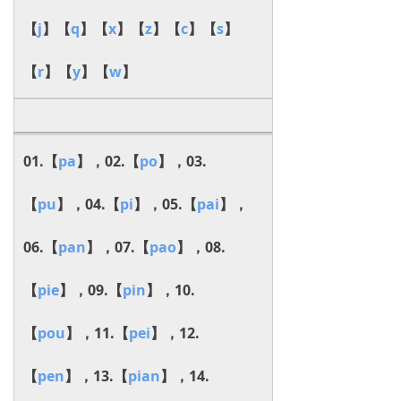
【
j
】【
q
】【
x
】【
z
】【
c
】【
s
】
【
r
】【
y
】【
w
】
01.【
pa
】，02.【
po
】，03.
【
pu
】，04.【
pi
】，05.【
pai
】，
06.【
pan
】，07.【
pao
】，08.
【
pie
】，09.【
pin
】，10.
【
pou
】，11.【
pei
】，12.
【
pen
】，13.【
pian
】，14.