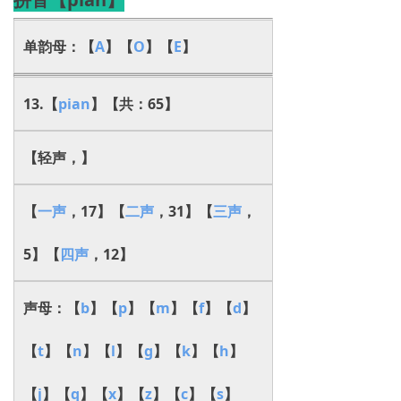
单韵母：【
A
】【
O
】【
E
】
13.【
pian
】【共：65】
【轻声，】
【
一声
，17】【
二声
，31】【
三声
，
5】【
四声
，12】
声母：【
b
】【
p
】【
m
】【
f
】【
d
】
【
t
】【
n
】【
l
】【
g
】【
k
】【
h
】
【
j
】【
q
】【
x
】【
z
】【
c
】【
s
】