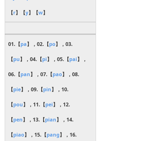
【
r
】【
y
】【
w
】
01.【
pa
】，02.【
po
】，03.
【
pu
】，04.【
pi
】，05.【
pai
】，
06.【
pan
】，07.【
pao
】，08.
【
pie
】，09.【
pin
】，10.
【
pou
】，11.【
pei
】，12.
【
pen
】，13.【
pian
】，14.
【
piao
】，15.【
pang
】，16.