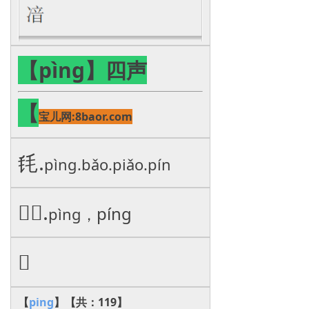
【pìng】四声
【
宝儿网:8baor.com
㲏.
pìng.bǎo.piǎo.pín
𡊞，.
píng
pìng，
𠗥
【
ping
】【共：119】