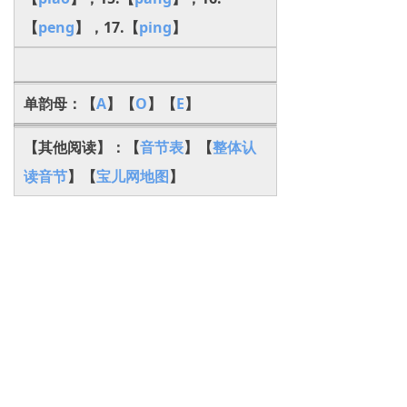
【
peng
】，17.【
ping
】
单韵母：【
A
】【
O
】【
E
】
【其他阅读】：【
音节表
】【
整体认
读音节
】【
宝儿网地图
】
本页地址:
http://
www.8baor.com/newsinfo/52313
98.html