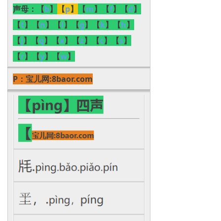
声母：
【
b
】
【
p
】
【
m
】【
f
】【
d
】
【
t
】【
n
】【
l
】【
g
】【
k
】【
h
】
【
j
】【
q
】【
x
】【
z
】【
c
】【
s
】
【
r
】【
y
】【
w
】
P：
宝儿网:8baor.com