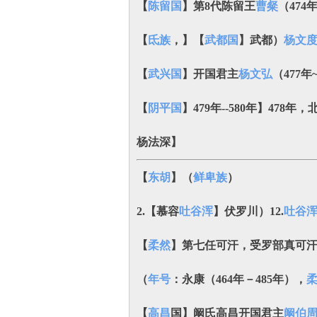
【
陈留国
】第8代陈留王
曹粲
（474
【
氐族
，】【
武都国
】武都）
杨文
【
武兴国
】开国君主
杨文弘
（477年
【
阴平国
】
479年--580年】478年，
杨法深
】
【
东胡
】（
鲜卑族
）
2.【慕容
吐谷浑
】伏罗川）12.
吐谷
【
柔然
】第七任可汗，受罗部真可汗
（
年号
：永康（464年－485年），
【
高昌
国】阚氏高昌开国君主
阚伯