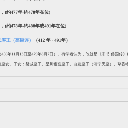
成
，(约477年-约478年在位)
归
，(约478年-约488年或491年在位)
长寿王（高巨连）
（412 年 - 491年
）
（456年11月13日至479年8月7日）。有学者认为，他就是《宋书·倭国传
姫皇女。子女：磐城皇子、星川稚宫皇子、白发皇子（清宁天皇）、草香