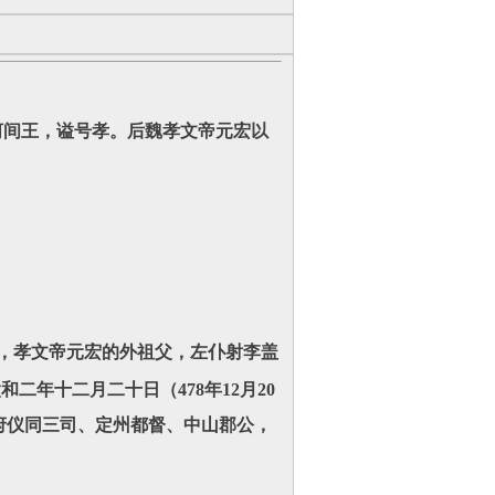
河间王，谥号孝。后魏孝文帝元宏以
亲，孝文帝元宏的外祖父，左仆射李盖
年十二月二十日（478年12月20
府仪同三司、定州都督、中山郡公，