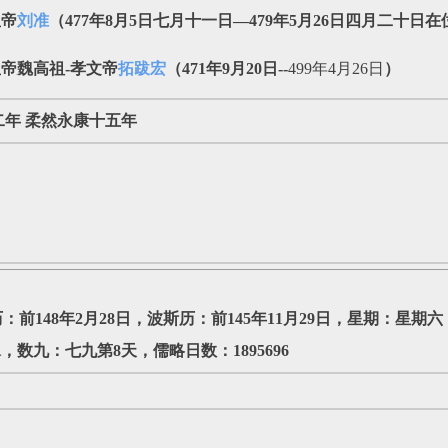
皇帝
刘准
（477年8月5日七月十一日—479年5月26日四月二十日在
帝魏高祖-孝文帝
拓跋宏
（471年9月20日--
499年4月26日
）
二年 柔然永康十五年
历：前148年2月28日，波斯历：前145年11月29日，星期：星期
数九：七九第8天，儒略日数：1895696