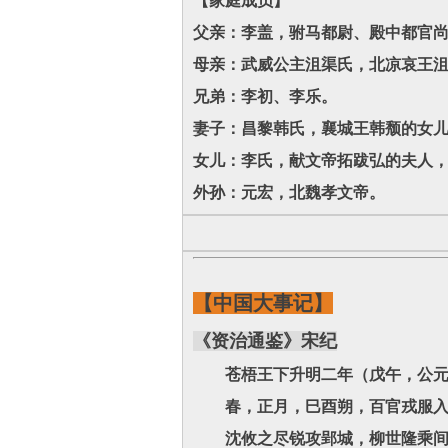
【家庭成员】
父亲：李盖，驸马都尉、殿中都官
母亲：武威公主沮渠氏，北凉哀王
兄弟：李初、李乐。
妻子：昌黎韩氏，襄城王韩颓的女
女儿：李氏，献文帝拓跋弘的夫人
外孙：元宏，北魏孝文帝。
【中国大事记】
《资治通鉴》宋纪
苍梧王下升明二年（戊午，公元
春，正月，巳酉朔，百官戎服入
沈攸之尽锐攻郢城，柳世隆乘间屡