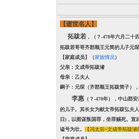
【逝世名人】
拓跋若
，（？-478年六月二
拓跋若哥哥齐郡顺王元简的儿子元
【家庭成员】（
家族情况
）
父亲：文成帝拓跋濬
母亲：乙夫人
嗣子：元琛（齐郡顺王拓跋简子）
李惠
（？-478年），中山
的儿子。其长女为献文帝拓跋弘夫人
日)，以图谋叛国罪，坐罪赐死。宣
谥号为壮。
【冯太后~文成帝拓跋濬