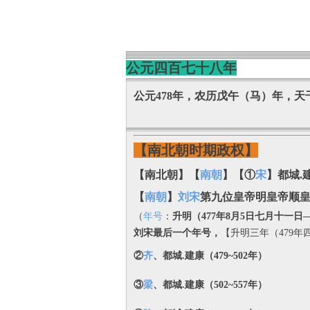
公元四百七十八年
公元478年，
农历戊午（马）年，天
【南北朝时期政权】
【南北朝】【
南朝
】【①
宋
】都城.建
【
南朝
】
刘宋
第九位皇帝明皇帝顺
（
年号
：
升明（477年8月5日七月十一日—
刘宋最后一个年号，
【升明三年（479
②
齐
、都城.建康（479~502年）
③
梁
、都城.建康（502~557年）