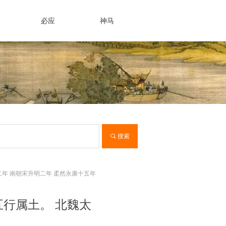
必应
神马
끠
搜索
年 南朝宋升明二年 柔然永康十五年
五行属土。 北魏太