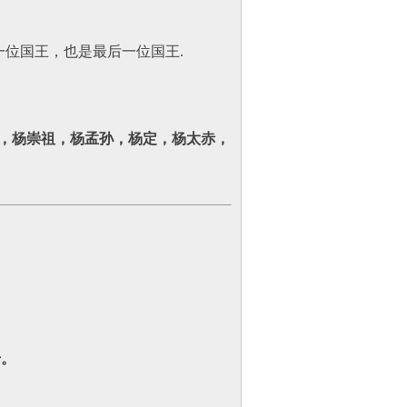
一位国王，也是最后一位国王.
，杨崇祖，
杨孟孙，杨定，
杨太赤，
号。