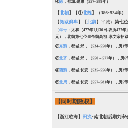
④
陈
，都城.建康（557~589年）
【
北朝
】
【
①
北魏
】
（386~534年）
【
拓跋鲜卑
】【
北魏
】平城）
第七位
（
年号
：
太和
（477年1月30日.农历47
元），
北魏第七位皇帝魏高祖-孝文帝拓
②
东魏
，都城.邺，（534~550年），历1
③
北齐
，都城.邺，（550～577年），历6
④
西魏
，都城.长安（535~556年），历3
⑤
北周
，都城.长安（557~581年），历5
【同时期政权】
【浙江临海】
田流
~南北朝后期刘宋会