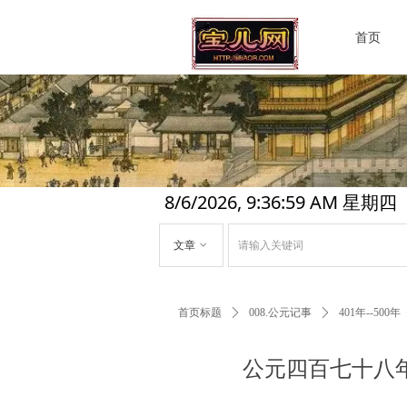
首页
8/6/2026, 9:37:00 AM 星期四
文章
ꀁ
首页标题
ꄲ
008.公元记事
ꄲ
401年--500年
公元四百七十八年