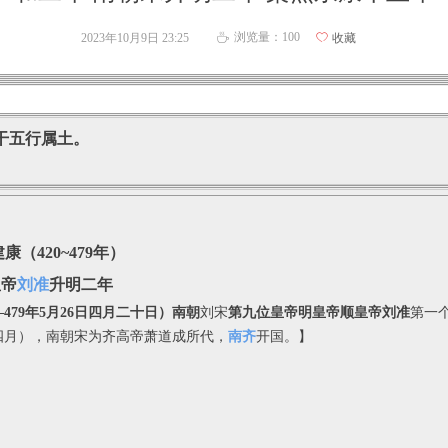
浏览量：
100
2023年10月9日
23:25
ꄀ
收藏
ꄘ
干五行属土。
康（420~479年）
皇帝
刘准
升明二年
479年5月26日四月二十日）
南朝
刘宋
第九位皇帝明皇帝顺皇帝刘准
第一
年四月），南朝宋为齐高帝萧道成所代，
南齐
开国。】