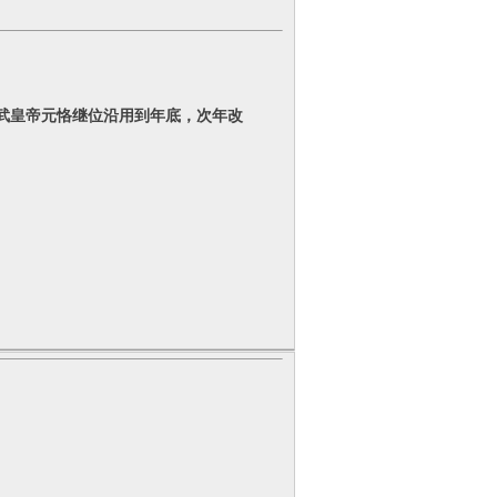
卒，，宣武皇帝元恪继位沿用到年底，次年改