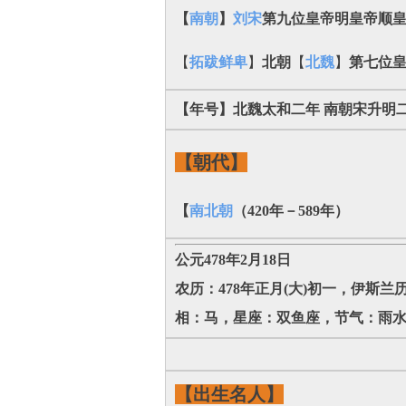
【
南朝
】
刘宋
第九位皇帝明皇帝顺
【
拓跋鲜卑
】
北朝
【
北魏
】
第七位皇
【年号】北魏太和二年 南朝宋升明
【朝代】
【
南北朝
（420年－589年）
公元478年2月18日
农历：478年正月(大)初一，伊斯兰
相：马，星座：双鱼座，节气：雨水，
【出生名人】