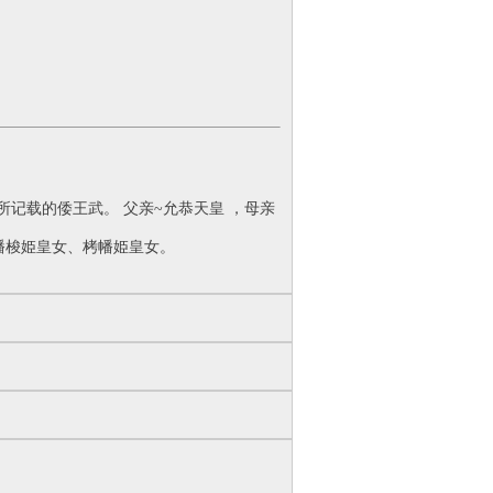
》所记载的倭王武。 父亲~允恭天皇 ，母亲
幡梭姫皇女、栲幡姫皇女。