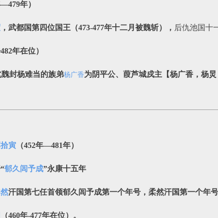
年—479年）
度
，武都国第四位国王
（473-477年十二月被魏斩）
，
后仇池国十
~482年在位）
北魏封杨难当的族弟
为阴平公、葭芦城戍主【
杨广香，
杨炅
杨广香
浑拾寅
（452年―481年）
“
郁久闾予成
”永康十五年
柔然
汗国第七任首领郁久闾予成第一个年号，柔然汗国第一个年
周
（460年-477年在位）。