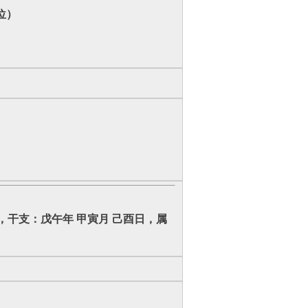
位）
六，干支：戊午年 甲寅月 己酉日，属