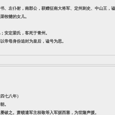
尚书、左仆射，南郡公，获赠征南大将军、定州刺史、中山王，
沮渠牧犍的女儿。
儿；安定梁氏，客死于青州。
，以帝母身份追封为皇后，谥号为思。
四七八年）
朝。
破之。萧赜遣军主桓敬等入军据西塞，为世隆声援。