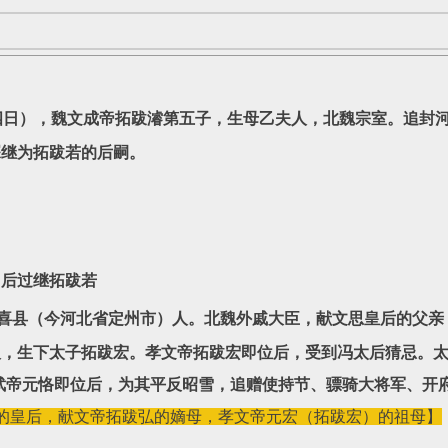
十四日），魏文成帝拓跋濬第五子，生母乙夫人，北魏宗室。追封
琛继为拓跋若的后嗣。
，后过继拓跋若
郡安喜县（今河北省定州市）人。北魏外戚大臣，献文思皇后的父
，生下太子拓跋宏。孝文帝拓跋宏即位后，受到冯太后猜忌。太和二
武帝元恪即位后，为其平反昭雪，追赠使持节、骠骑大将军、开
的皇后，献文帝拓跋弘的嫡母，孝文帝元宏（拓跋宏）的祖母】