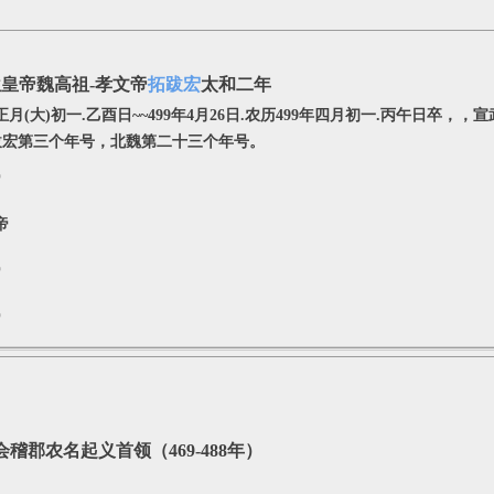
皇帝魏高祖-孝文帝
拓跋宏
太和二年
7年正月(大)初一.乙酉日~~499年4月26日.农历499年四月初一.丙午日
跋宏第三个年号，北魏第二十三个年号。
帝
帝
帝
帝
稽郡农名起义首领（469-488年）