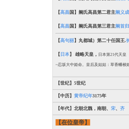
【
高昌
国】阚氏高昌第二君主
阚义
【
高昌
国】阚氏高昌第三君主
阚首
【
高句丽
】丸都城）第二十任国王.
【
日本
】 雄略天皇，
日本第21代天皇
~忍坂大中姫命。皇后及姑姑：草香幡梭
【世纪】5世纪
【中历】
黄帝纪年
3175年
【年代】北朝北魏，南朝、
宋
、
齐
【在位皇帝】