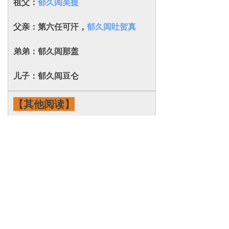
祖父：
郁久闾吴提
父亲：
第六任可汗，
郁久闾吐贺真
弟弟：郁久闾那盖
儿子：郁久闾豆仑
【其他阅读】
【
历史年号查询表
】【
朝代帝王世
系
】
【
音节表
】【
宝儿网地图
】
本页地址:
http://
www.8baor.com/newsinfo/83453
28.html