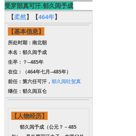
受罗部真可汗.郁久闾予成
【
柔然
】
【
464年
】
【基本信息】
所处时期：南北朝
本名：郁久闾予成
生卒：？--485年
在位：（464年七月--485年）
前任：第六任可汗，
郁久闾吐贺真
继任：郁久闾豆仑
【人物经历】
郁久闾予成（公元？－485