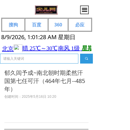
끀
搜狗
百度
360
必应
8/9/2026, 1:01:29 AM 星期日
끠
郁久闾予成~南北朝时期柔然汗
国第七任可汗（464年七月--485
年）
创建时间：
2025年5月16日
10:20