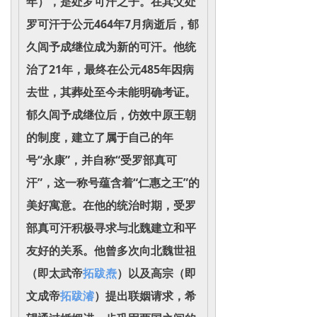
年），是处罗可汗之子。在其父处
罗可汗于公元464年7月病逝后，郁
久闾予成继位成为新的可汗。他统
治了21年，最终在公元485年因病
去世，其葬处至今未能明确考证。
郁久闾予成继位后，仿效中原王朝
的制度，建立了属于自己的年
号“永康”，并自称“受罗部真可
汗”，这一称号蕴含着“仁惠之王”的
美好寓意。在他的统治时期，受罗
部真可汗积极寻求与北魏建立和平
友好的关系。他曾多次向北魏世祖
（即太武帝
拓跋焘
）以及高宗（即
文成帝
拓跋濬
）提出联姻请求，希