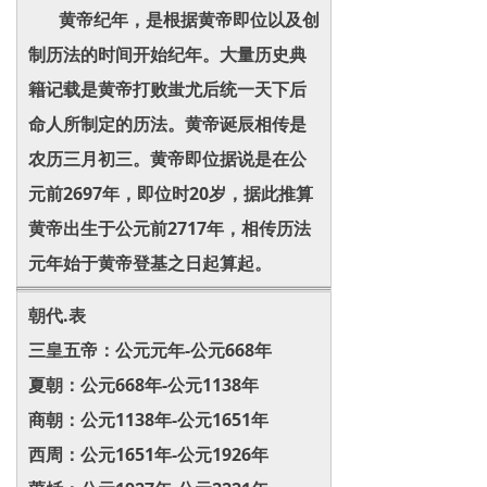
黄帝纪年，是根据黄帝即位以及创
制历法的时间开始纪年。大量历史典
籍记载是黄帝打败蚩尤后统一天下后
命人所制定的历法。黄帝诞辰相传是
农历三月初三。黄帝即位据说是在公
元前2697年，即位时20岁，据此推算
黄帝出生于公元前2717年，相传历法
元年始于黄帝登基之日起算起。
朝代.表
三皇五帝：公元元年-公元668年
夏朝：公元668年-公元1138年
商朝：公元1138年-公元1651年
西周：公元1651年-公元1926年