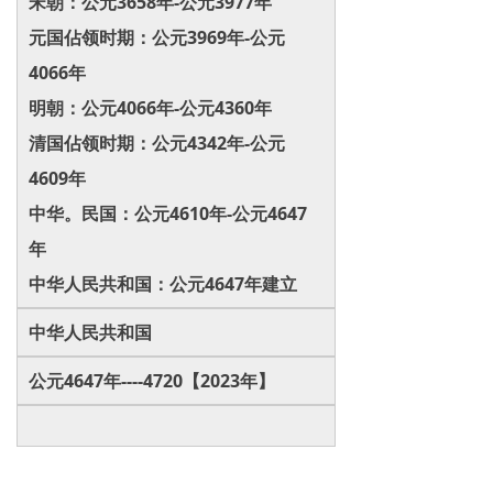
宋朝：公元3658年-公元3977年
元国佔领时期：公元3969年-公元
4066年
明朝：公元4066年-公元4360年
清国佔领时期：公元4342年-公元
4609年
中华。民国：公元4610年-公元4647
年
中华人民共和国：公元4647年建立
中华人民共和国
公元4647年----4720【2023年】