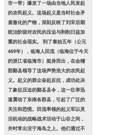
市一带）爆发了一场由当地人民发起
的农民起义。这场起义是当时社会矛
盾激化的产物，深刻反映了刘宋后期
统治阶级对农民的压迫与剥削日益加
重的社会现实。 到了泰始五年（公元
469年），临海人田流（临海位于今天
的浙江省临海市）挺身而出，在会稽
郡鄞县领导了这场声势浩大的农民起
义。起义的群众奋起反抗，成功处决
了象征压迫的鄞县县令，这一壮举迅
速震动了东南各郡县，引起了广泛的
关注和恐慌。田流率领的起义军以灵
活机动的战略战术活动于山谷之间，
并时常出没于海岛之上。他们通过不