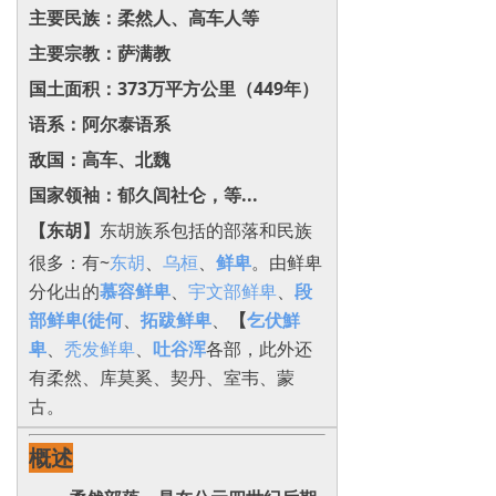
主要民族：柔然人、高车人等
主要宗教：萨满教
国土面积：373万平方公里（449年）
语系：阿尔泰语系
敌国：高车、北魏
国家领袖：郁久闾社仑，等...
【东胡】
东胡族系包括的部落和民族
很多：有~
东胡
、
乌桓
、
鲜卑
。由鲜卑
分化出的
慕容鲜卑
、
宇文部鲜卑
、
段
部鲜卑(徒何
、
拓跋鲜卑
、
【
乞伏鮮
卑
、
秃发鲜卑
、
吐谷浑
各部，此外还
有柔然、库莫奚、契丹、室韦、蒙
古。
概述