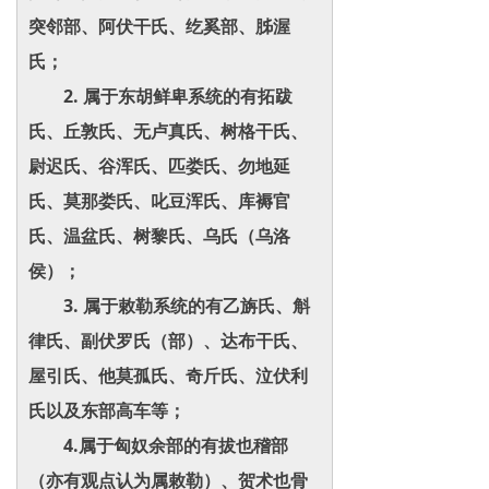
突邻部、阿伏干氏、纥奚部、胏渥
氏；
2. 属于东胡鲜卑系统的有拓跋
氏、丘敦氏、无卢真氏、树格干氏、
尉迟氏、谷浑氏、匹娄氏、勿地延
氏、莫那娄氏、叱豆浑氏、库褥官
氏、温盆氏、树黎氏、乌氏（乌洛
侯）；
3. 属于敕勒系统的有乙旃氏、斛
律氏、副伏罗氏（部）、达布干氏、
屋引氏、他莫孤氏、奇斤氏、泣伏利
氏以及东部高车等；
4.属于匈奴余部的有拔也稽部
（亦有观点认为属敕勒）、贺术也骨