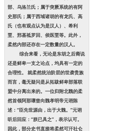
部、乌洛兰氏；属于突厥系统的有阿
史那氏；属于西域诸胡的有龙氏、高
氏（也有观点认为是汉人）、希利
垔、邢基祗罗回、侯医垔等。此外，
柔然内部还存在一定数量的汉人。
综合来看，无论是东胡之后裔说
还是鲜卑一支之论点，均具有一定的
合理性。 就柔然统治阶层的世袭贵族
而言，毫无疑问是从拓跋鲜卑部落联
盟中分离出来的。一位归附北魏的柔
然首领阿那瓌曾向魏孝明帝元诩陈
述：“臣先世源由，出于大魏。”元诩
听后回应：“朕已具之”，表示认可。
因此，部分史书直接将柔然可汗社仑