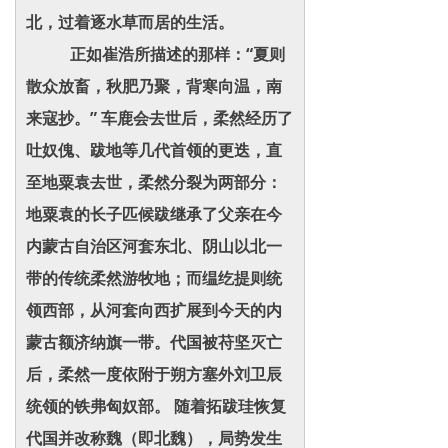
北，过着逐水草而居的生活。
正如崔浩所描述的那样：“夏则
散众放畜，秋肥乃聚，背寒向温，南
来寇抄。” 车鹿会去世后，柔然经历了
吐奴傀、跋地等几代首领的更迭，直
至地粟袁去世，柔然分裂为两部分：
地粟袁的长子匹候跋继承了父亲在今
内蒙古自治区河套东北、阴山以北一
带的传统柔然游牧地；而缊纥提则统
领西部，从河套向西扩展到今天的内
蒙古额济纳旗一带。代国被苻坚灭亡
后，柔然一度依附于朔方塞外刘卫辰
统领的铁弗匈奴部。 随着拓跋珪恢复
代国并改称魏（即北魏），局势发生