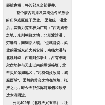
部拔也稽，将其部众全部吞并。
整个蒙古高原及其周边各民族纷
纷归降或臣服于柔然。 柔然统一漠北
后，其势力范围极为广阔：“西则焉耆
之地，东则朝鲜之地，北则渡沙漠，
穷瀚海，南则临大碛。”也就是说，柔
然的疆域东起大兴安岭，南临大漠与
北魏对峙，西逾阿尔泰山，占有准噶
尔盆地并与天山以南的焉耆接壤，北
至贝加尔湖地区，“尽有匈奴故庭，威
服西域”。柔然的常会之地在敦煌、张
掖之北，即今天鄂尔浑河东侧和硕柴
达木湖附近。
公元402年（北魏天兴五年），社