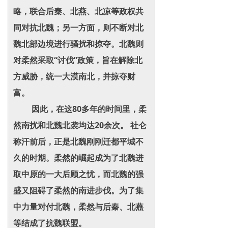
略，联合后秦、北燕、北凉等政权共
同对抗北魏；另一方面，则不断对北
魏北部边境进行骚扰和掠夺。北魏则
对柔然采取“讨伐”政策，旨在解除北
方威胁，统一大漠南北，并掠夺财
富。
因此，在这80多年的时间里，柔
然南扰和北魏北袭均达20余次。 社仑
称汗前后，正是北魏刚刚迁都平城不
久的时期。柔然的崛起成为了北魏进
取中原的一大后顾之忧，而北魏的强
盛又阻碍了柔然的南进步伐。为了集
中力量对付北魏，柔然与后秦、北燕
等结成了抗魏联盟。