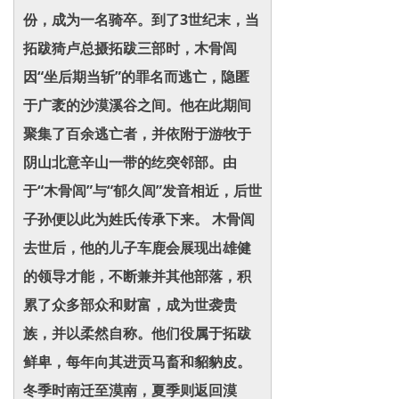
份，成为一名骑卒。到了3世纪末，当
拓跋猗卢总摄拓跋三部时，木骨闾
因“坐后期当斩”的罪名而逃亡，隐匿
于广袤的沙漠溪谷之间。他在此期间
聚集了百余逃亡者，并依附于游牧于
阴山北意辛山一带的纥突邻部。由
于“木骨闾”与“郁久闾”发音相近，后世
子孙便以此为姓氏传承下来。 木骨闾
去世后，他的儿子车鹿会展现出雄健
的领导才能，不断兼并其他部落，积
累了众多部众和财富，成为世袭贵
族，并以柔然自称。他们役属于拓跋
鲜卑，每年向其进贡马畜和貂豽皮。
冬季时南迁至漠南，夏季则返回漠