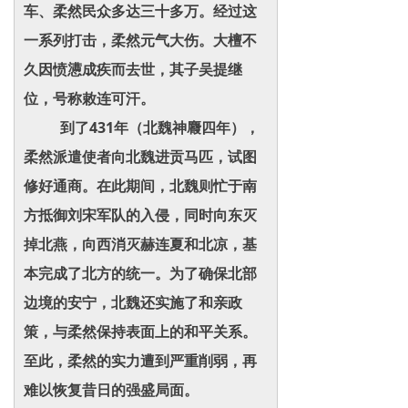
车、柔然民众多达三十多万。经过这
一系列打击，柔然元气大伤。大檀不
久因愤懑成疾而去世，其子吴提继
位，号称敕连可汗。
到了431年（北魏神麚四年），
柔然派遣使者向北魏进贡马匹，试图
修好通商。在此期间，北魏则忙于南
方抵御刘宋军队的入侵，同时向东灭
掉北燕，向西消灭赫连夏和北凉，基
本完成了北方的统一。为了确保北部
边境的安宁，北魏还实施了和亲政
策，与柔然保持表面上的和平关系。
至此，柔然的实力遭到严重削弱，再
难以恢复昔日的强盛局面。