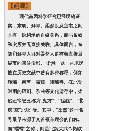
【起源】
现代基因科学研究已经明确证
实，东胡、鲜卑、柔然以及室韦之间
具有一脉相承的血缘关系，而与匈奴
和突厥并无直接关联。具体而言，东
胡和鲜卑人群对柔然人群有着直接且
显著的遗传贡献。 柔然，这一古老民
族在历史文献中曾有多种称呼，例如
蠕蠕、芮芮、茹茹、蝚蠕等。在北朝
时期的碑刻、杂曲等文化遗存中，柔
然还常被泛称为“鬼方”、“猃狁”、“北
虏”或“北狄”等。其中，“柔然”这一名
号最早来源于其首领车鹿会的自称。
而“蠕蠕”之称，则是北魏太武帝拓跋