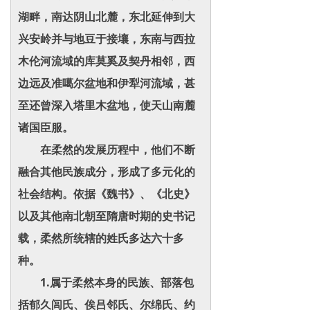
湖畔，南达阴山北麓，东北延伸到大
兴安岭并与地豆于接壤，东南与西拉
木伦河流域的库莫奚及契丹相邻，西
边远及准噶尔盆地和伊犁河流域，甚
至还曾深入塔里木盆地，使天山南麓
诸国臣服。
在柔然的发展历程中，他们不断
融合其他民族成分，形成了多元化的
社会结构。依据《魏书》、《北史》
以及其他南北朝至隋唐时期的史书记
载，柔然所统辖的姓氏多达六十多
种。
1.属于柔然本身的民族、部落包
括郁久闾氏、俟吕邻氏、尔绵氏、约