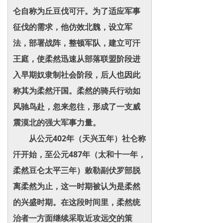
仑自称为丘豆伐可汗。为了适应军事
征伐的需求，他仿效北魏，设立军
法，部署战阵，整顿军队，建立可汗
王庭，使柔然迅速从部落联盟阶段进
入早期奴隶制社会阶段，后人也因此
称其为柔然汗国。柔然的骑兵行动如
风驰鸟赴，忽来忽往，形成了一支威
震漠北的强大军事力量。
从公元402年（天兴五年）社仑称
汗开始，至公元487年（太和十一年，
柔然豆仑太平三年）敕勒副伏罗部脱
离柔然为止，这一时期被认为是柔然
的兴盛时期。在这段时间里，柔然统
治者一方面继续采取近攻远交的策