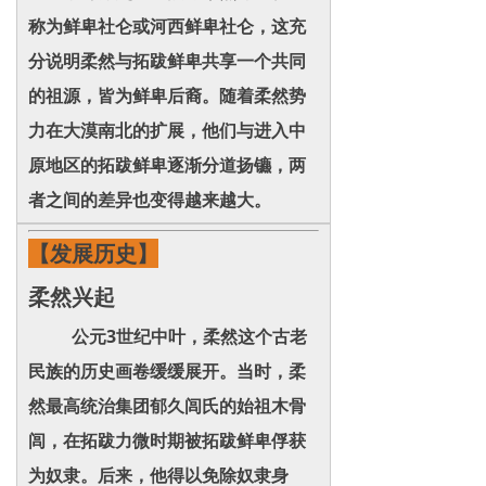
称为鲜卑社仑或河西鲜卑社仑，这充
分说明柔然与拓跋鲜卑共享一个共同
的祖源，皆为鲜卑后裔。随着柔然势
力在大漠南北的扩展，他们与进入中
原地区的拓跋鲜卑逐渐分道扬镳，两
者之间的差异也变得越来越大。
【发展历史】
柔然兴起
公元3世纪中叶，柔然这个古老
民族的历史画卷缓缓展开。当时，柔
然最高统治集团郁久闾氏的始祖木骨
闾，在拓跋力微时期被拓跋鲜卑俘获
为奴隶。后来，他得以免除奴隶身