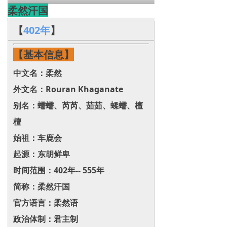
柔然汗国
【
402年
】
【基本信息】
中文名：柔然
外文名：Rouran Khaganate
别名：蠕蠕、芮芮、茹茹、蝚蠕、檀
檀
始祖：车鹿会
起源：东胡鲜卑
时间范围：402年-- 555年
简称：柔然汗国
官方语言：柔然语
政治体制：君主制