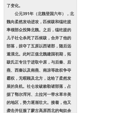
了变化。
公元391年（北魏登国六年），北
魏向柔然发动进攻，匹候跋和缊纥提
率领部众投降北魏。之后，缊纥提的
儿子社仑杀死了匹候跋，合并了他的
部落，掠夺了五原以西诸郡，随后远
遁漠北。此时正值北魏建国初期，拓
跋氏正专注于进取中原，与后秦、后
燕、西秦以及南燕、南凉等政权争夺
霸权，无暇顾及北方，这给了柔然发
展的良机。社仑攻破敕勒诸部落，占
据了鄂尔浑河、土拉河一带水草丰美
的地区，势力逐渐壮大。接着，他又
袭击并征服了蒙古高原西北的匈奴余