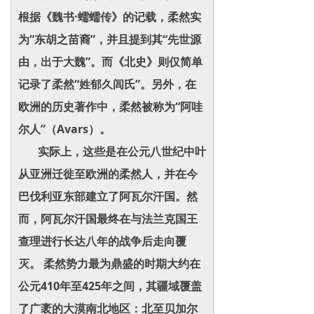
根据《魏书·蠕蠕传》的记载，柔然实
为“东胡之苗裔”，并且提到其“先世源
由，出于大魏”。而《北史》则仅简单
记录了柔然“姓郁久闾氏”。另外，在
欧洲的历史著作中，柔然被称为“阿哇
尔人”（Avars）。
实际上，这些是在公元八世纪中叶
从亚洲迁徙至欧洲的柔然人，并在今
巴伐利亚东部建立了阿瓦尔汗国。然
而，阿瓦尔汗国最终在与法兰克国王
查理进行长达八年的战争后走向覆
灭。 柔然势力最为鼎盛的时期大约在
公元410年至425年之间，其疆域覆盖
了广袤的大漠南北地区：北至贝加尔