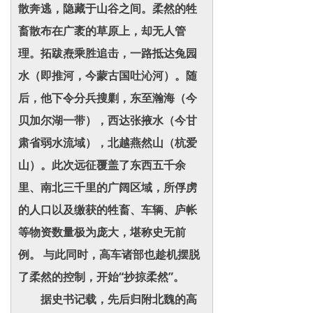
散奔逃，隐藏于山谷之间。柔然的牲
畜散布在广袤的草原上，却无人管
理。拓跋焘乘胜追击，一路抵达兔园
水（即推河，今蒙古国吐沁河）。随
后，他下令分兵搜剿，东至瀚海（今
贝加尔湖一带），西达张掖水（今甘
肃省弱水流域），北越燕然山（杭爱
山）。此次远征覆盖了东西五千余
里、南北三千里的广阔区域，所俘虏
的人口以及缴获的牲畜、车辆、庐帐
等物资数量极为庞大，堪称史无前
例。 与此同时，高车诸部也趁机摆脱
了柔然的控制，开始“抄掠柔然”。
据史书记载，先后归附北魏的高