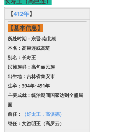
长寿王（高巨连）
【
412年
】
【基本信息】
所处时期：东晋.南北朝
本名：高巨连或高琏
别名：长寿王
民族族群：高句丽民族
出生地：吉林省集安市
生卒：394年~491年
主要成就：统治期间国家达到全盛局
面
前任：
（好太王，高谈德）
继任：
文咨明王（高罗云）