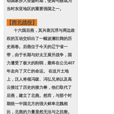
动国家步入全盛时期，使高句丽成为
当时东亚地区的重要强国之一。
【西北战役】
十六国后燕，其兴衰沉浮与周边政
权的互动交织出了一幅波澜壮阔的历
史画卷。后燕位于今天的辽宁省一
带，由于长期与好太王展开战争，国
力遭受了极大的削弱，最终在公元407
年走向了灭亡的命运。 在这片土地
上，汉人将领冯跋、冯弘兄弟以及高
云接过了历史的接力棒，他们取代了
后燕，建立了北燕。然而，与那个时
期统一中国北方的强大鲜卑北魏相
比，北燕的力量显然无法与之抗衡。