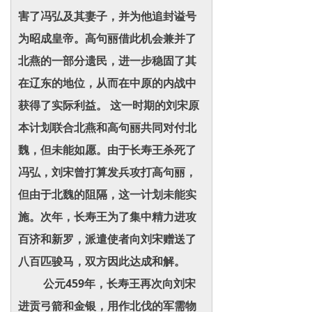
害了冯弘及其妻子，并为他追封谥号
为昭成皇帝。高句丽借此机会兼并了
北燕的一部分遗民，进一步稳固了其
在辽东的地位，从而在中原的内战中
获得了实际利益。 这一时期的刘宋原
本计划联合北燕和高句丽共同对付北
魏，但未能如愿。由于长寿王杀死了
冯弘，刘宋曾打算发兵攻打高句丽，
但由于北魏的阻隔，这一计划未能实
施。次年，长寿王为了集中精力进攻
百济和新罗，派遣使者向刘宋赠送了
八百匹骏马，双方因此达成和解。
公元459年，长寿王再次向刘宋
进贡弓箭和金银，用作北伐的军需物