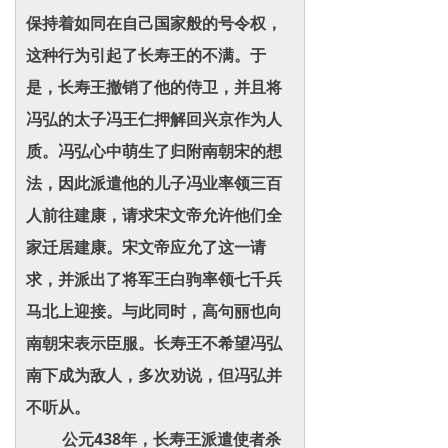
保持着如同在自己国家般的号令权，
这种行为引起了长寿王的不满。于
是，长寿王撤销了他的侍卫，并且将
冯弘的太子冯王仁押解回兴京作为人
质。冯弘心中萌生了归附南朝宋的想
法，因此派遣他的儿子冯业率领三百
人前往建康，请求宋文帝允许他们全
家迁居建康。宋文帝应允了这一请
求，并派出了将军王白驹率领七千兵
马北上迎接。与此同时，高句丽也向
南朝宋表示臣服。长寿王不希望冯弘
南下成为敌人，多次劝说，但冯弘并
不听从。
公元438年，长寿王派遣使者杀