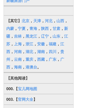
新疆旅游门户
【其它】
北京
，
天津
，
河北
，
山西
，
内蒙
，
宁夏
，
青海
，
陕西
，
甘肃
，
新
疆
，
吉林
，
黑龙江
，
辽宁
，
山东
，
江
苏
，
上海
，
浙江
，
安徽
，
福建
，
江
西
，
河南
，
湖北
，
湖南
，
四川
，
贵
州
，
云南
，
重庆
，
西藏
，
广东
，
广
西
，
海南
，
港澳台
。
【其他阅读】
000.【
宝儿网地图
003.【
官网大全
】