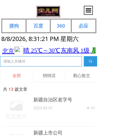
끀
搜狗
百度
360
必应
8/8/2026, 8:31:21 PM 星期六
끠
全部
悄悄话
戳心散文
共
13
篇文章
新疆自治区老字号
2023-02-01
45
넶
新疆上市公司