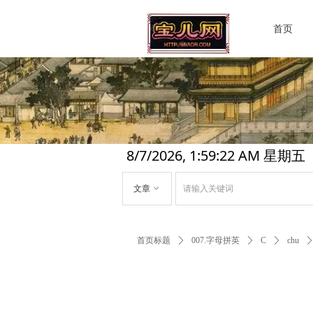
首页
8/7/2026, 1:59:23 AM 星期五
文章
ꀁ
首页标题
ꄲ
007.字母拼英
ꄲ
C
ꄲ
chu