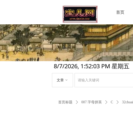
首页
8/7/2026, 1:52:03 PM 星期五
文章
ꀁ
首页标题
ꄲ
007.字母拼英
ꄲ
C
ꄲ
32chuai