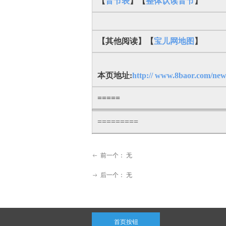
【
音节表
】【
整体认读音节
】
【其他阅读】【
宝儿网地图
】
本页地址:
http:// www.8baor.com/new
=====
=========
前一个：
无
ꂃ
后一个：
无
ꁹ
首页按钮