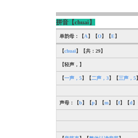
拼音【chuai】
单韵母：【
A
】【
O
】【
E
】
【
chuai
】【共：29】
【轻声，】
【
一声，5
】【
二声，3
】【
三声，5
声母：【
b
】【
p
】【
m
】【
f
】【
d
】