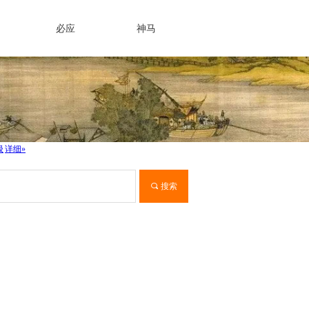
必应
神马
끠
搜索