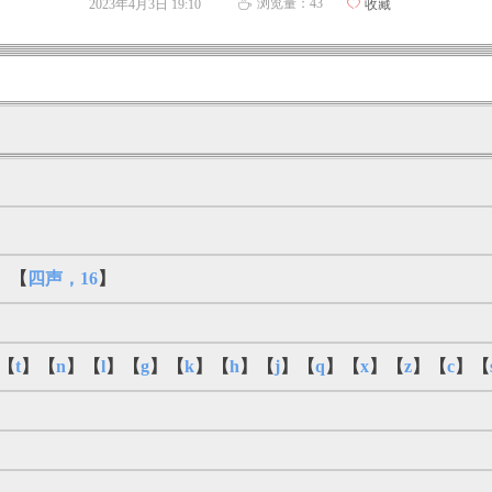
浏览量：
43
2023年4月3日
19:10
ꄀ
收藏
ꄘ
】【
四声，16
】
【
t
】【
n
】【
l
】【
g
】【
k
】【
h
】【
j
】【
q
】【
x
】【
z
】【
c
】【