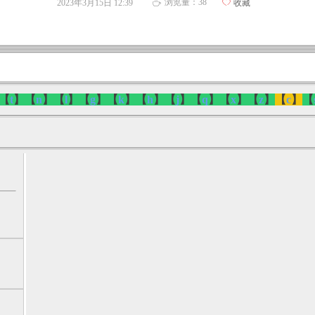
浏览量：
38
2023年3月15日
12:39
ꄀ
收藏
ꄘ
【
t
】【
n
】【
l
】【
g
】【
k
】【
h
】【
j
】【
q
】【
x
】【
z
】
【
c
】
【