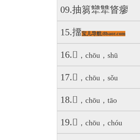
09.抽
篘犫犨䀺瘳
15.㩅
宝儿导航:8baor.com
16.𨁀
，chōu，shū
17.𥰞
，chōu，sǒu
18.𠌪
，chōu，tāo
19.𨡑
，chōu，chóu