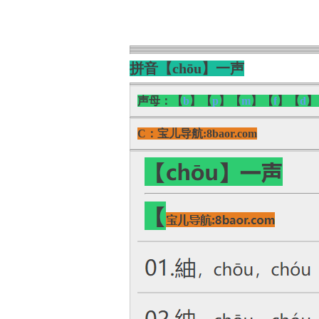
拼音【chōu】一声
声母：【
b
】【
p
】【
m
】【
f
】【
d
】
C：宝儿导航:8baor.com