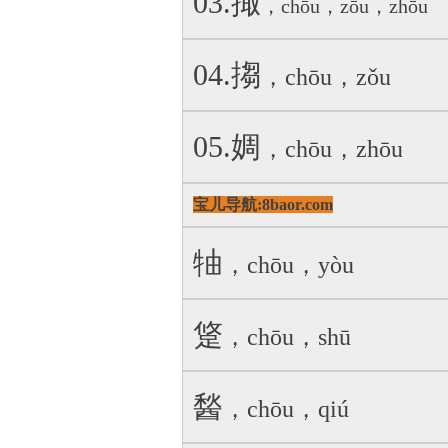
03.掫
，chōu，zōu，zhōu
04.搊
，chōu，zǒu
05.婤
，chōu，zhōu
宝儿导航:8baor.com
牰
，chōu，yòu
跾
，chōu，shū
醔
，chōu，qiú