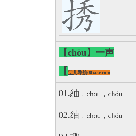
【chōu】一声
【
宝儿导航:8baor.com
01.紬
，chōu，chóu
02.䌷
，chōu，chóu