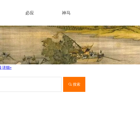
必应
神马
끠
搜索