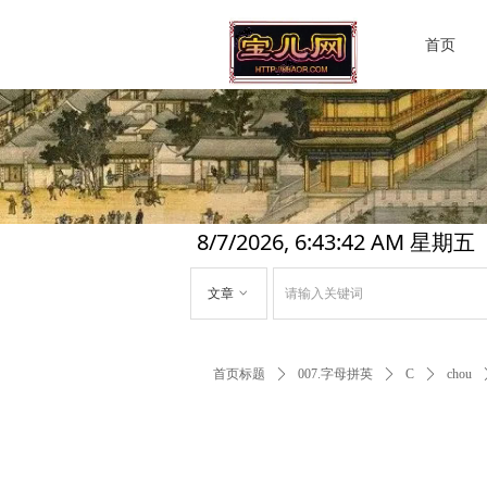
首页
8/7/2026, 6:43:43 AM 星期五
文章
ꀁ
首页标题
ꄲ
007.字母拼英
ꄲ
C
ꄲ
chou