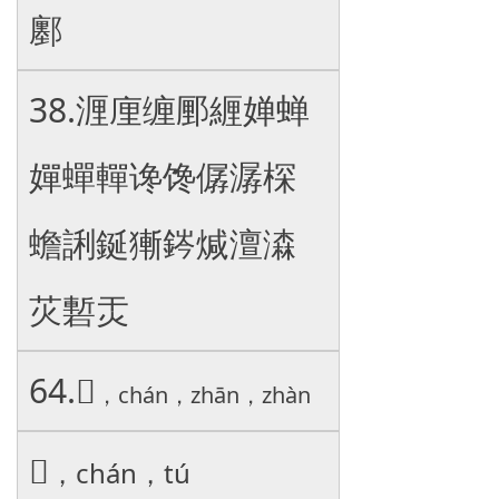
鄽
38.湹㢆缠䣑緾婵蝉
嬋蟬䡲谗馋僝潺棎
蟾誗鋋獑䤫煘澶潹
苂磛㶣
64.
𧾍
，chán，zhān，zhàn
𣔻
，chán，tú