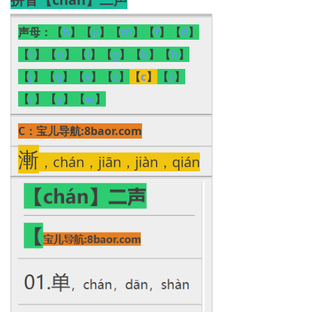
声母：
【
b
】【
p
】【
m
】【
f
】【
d
】
【
t
】【
n
】【
l
】【
g
】【
k
】【
h
】
【
j
】【
q
】【
x
】【
z
】
【
c
】
【
s
】
【
r
】【
y
】【
w
】
C：
宝儿导航:8baor.com
漸
，chán，jiān，jiàn，qián