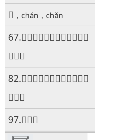
𦈎
，chán，chǎn
67.𡽡𢥋𣤱𨽊𪚃𪓄𧕃𩽝𪗂𪏦𨞬𧾡
𣝊𪏁𩮏
82.𡎻𧔊𧓋𧐲𡸊𪖎𨮻𨬖𧴃𦝟𤉉𣔵
𢽝𫔏𧨗
97.
𤸦𪏋𪏂