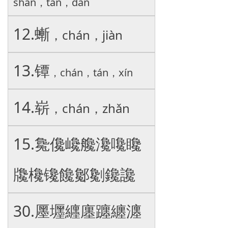
shàn，tǎn，dàn
12.螹
，chán，jiàn
13.镡
，chán，tán，xín
14.崭
，chán，zhǎn
15.毚儳巉艬瀺嚵䂁
㸥欃镵饞酁劖鑱讒
30.㕓壥纒廛躔纏瀍