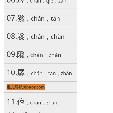
，chán，qiè，zàn
07.㺥
，chán，tán
08.䜛
，chán，chàn
09.䧯
，chán，zhàn
10.
孱
， chán，càn，zhàn
宝儿导航:8baor.com
11.儃
，chán，zhǎn，