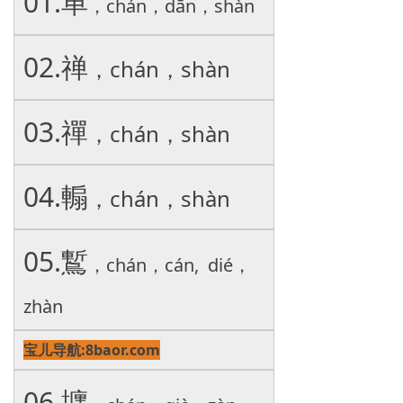
01.单
，chán，dān，shàn
02.禅
，chán，shàn
03.禪
，chán，shàn
04.䡪
，chán，shàn
05.䳻
，chán，cán, dié，
zhàn
宝儿导航:8baor.com
06.㙻