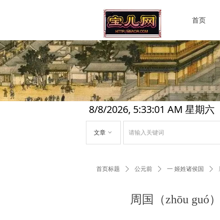
首页
8/8/2026, 5:33:02 AM 星期六
文章
ꀁ
首页标题
ꄲ
公元前
ꄲ
一 姬姓诸侯国
ꄲ
周国（zhōu g