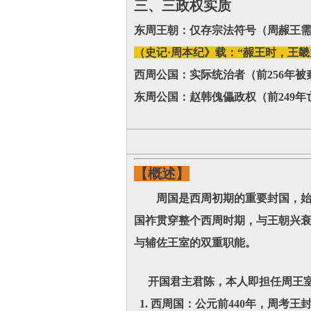
‌三、三政权实质‌
东周王朝：仅存宗法符号（周赧王
（史记·周本纪》载：“赧王时，王
西周公国：实际统治者（前256年被
东周公国：赵韩傀儡政权（前249年
【概述】
周国是西周初期的重要封国，始封
国祚贯穿整个西周时期，与王朝兴
与辅佐王室的双重职能。
开国君主君陈，本人即担任周王室
1. 西周国：公元前440年，周考