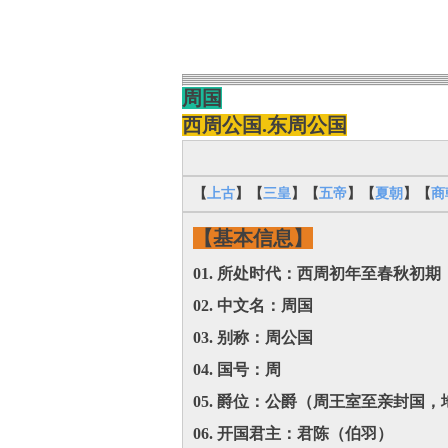
周国
西周公国.东周公国
【
上古
】【
三皇
】【
五帝
】【
夏朝
】【
商
【基本信息】
01. ‌所处时代‌：西周初年至春秋初期
02. ‌中文名‌：周国
03. ‌别称‌：周公国
04. ‌国号‌：周
05. ‌爵位‌：公爵（周王室至亲封国
06. ‌开国君主‌：君陈（伯羽）