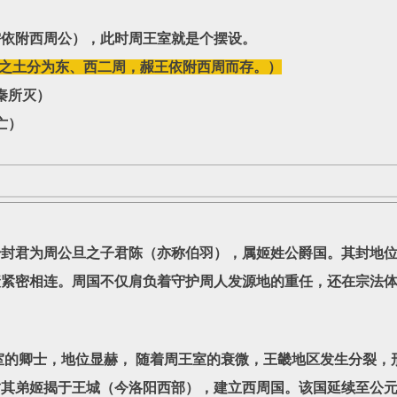
需依附西周公），此时周王室就是个摆设。
畿之土分为东、西二周，赧王依附西周而存。）
秦所灭）
亡）
君为周公旦之子君陈（亦称伯羽），属姬姓公爵国。其封地位
衰紧密相连。周国不仅肩负着守护周人发源地的重任，还在宗法
的卿士，地位显赫， 随着周王室的衰微，王畿地区发生分裂，
王封其弟姬揭于王城（今洛阳西部），建立西周国。该国延续至公元