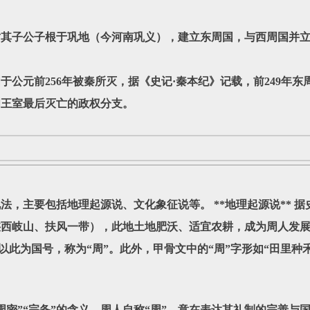
王封其子公子根于巩地（今河南巩义），建立东周国，与西周国并
公元前256年被秦所灭，据《史记·秦本纪》记载，前249年
周王室最后灭亡的政权分支。
，主要包括地理起源说、文化象征说等。 **地理起源说** 
陕西岐山、扶风一带），此地土地肥沃、适宜农耕，成为周人发
以此为国号，称为“周”。此外，甲骨文中的“周”字形如“田里种
周密”“完备”的含义。周人自称“周”，意在表达其礼制的完善