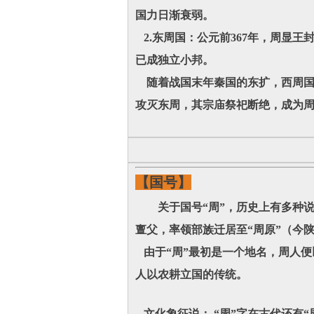
国力日渐衰弱。
2.东周国：公元前367年，周显
已成独立小邦。
随着战国末年秦国的东扩，西周国于
攻灭东周，其宗庙祭祀断绝，成为
【国号】
关于国号“周”，历史上有多种说法
亶父，率领部族迁居至“周原”（今
由于“周”最初是一个地名，周人便
人以农耕立国的传统。
文化象征说： “周”字在古代还有“