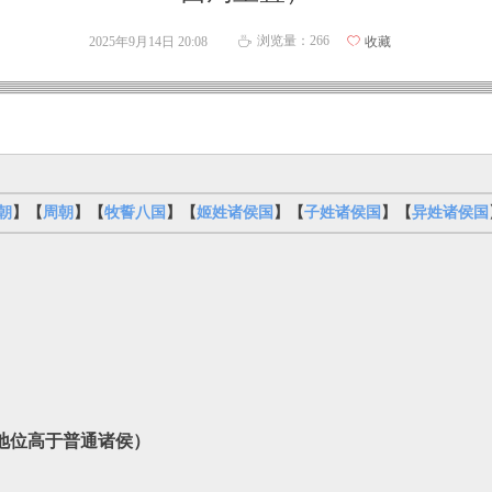
浏览量：
266
2025年9月14日
20:08
ꄀ
收藏
ꄘ
朝
】【
周朝
】【
牧誓八国
】【
姬姓诸侯国
】【
子姓诸侯国
】【
异姓诸侯国
，地位高于普通诸侯）‌