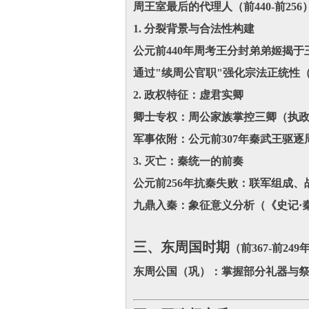
周王室最后的代理人（前440-前256
1. 分裂背景与合法性构建
公元前440年周考王分封弟弟姬揭于
通过"续周公官职"强化宗法正统性
2. 政权特征：虚君实卿
卿士专权：周公家族掌控三卿（执
军事依附：公元前307年秦武王驱逐
3. 灭亡：秦统一的前奏
公元前256年抗秦失败：联军组成
九鼎入秦：象征意义分析（《史记·
三、东周国时期
（前367-前249
东周公国（巩）：掌握部分礼器与