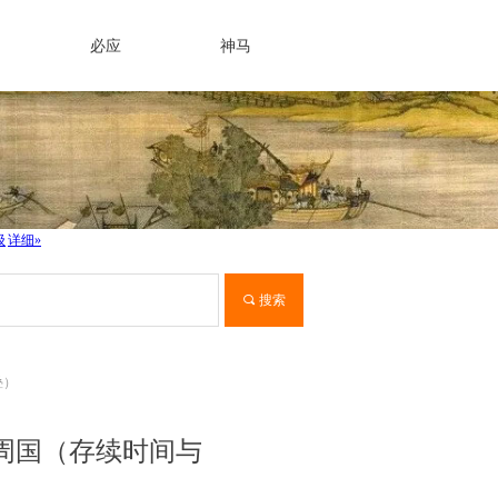
必应
神马
끠
搜索
叠）
、东周国（存续时间与