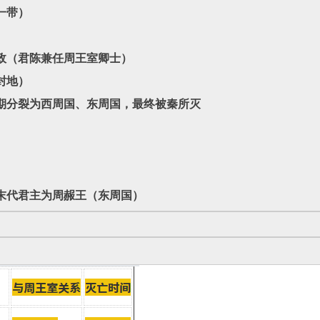
一带）‌
辅政（君陈兼任周王室卿士）‌
封地）‌
国初期分裂为西周国、东周国，最终被秦所灭‌
后末代君主为周赧王（东周国）‌