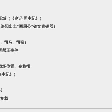
）
王城（《史记·周本纪》）
（洛阳出土"西周公"铭文青铜器）
政、司马、司寇）
周赧王事件
、战场位置、秦将摎
秦本纪》）
年）
祭祀权