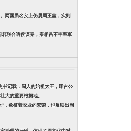
立。两国虽名义上仍属周王室，实则
东周君联合诸侯谋秦，秦相吕不韦率军
据史书记载，周人的始祖太王，即古公
展壮大的重要根据地。
禾”，象征着农业的繁荣，也反映出周
与国家治理的严谨，体现了周文化中对