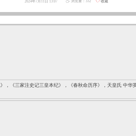
浏览量：
332
2024年7月11日
13:07
ꄀ
收藏
ꄘ
》，《三家注史记三皇本纪》，《春秋命历序》，天皇氏 中华英烈