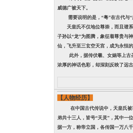
威德广被天下。
需要说明的是，“粤”在古代与“
天皇氏不仅地位尊崇，而且谱系显
子孙以“龙”为图腾，象征着尊贵与
仙，飞升至三玄空天宫，成为永恒
此外，据传伏羲、女娲等上古圣王
浓厚的神话色彩，却深刻反映了远
【人物经历】
在中国古代传说中，天皇氏被尊奉
弟共十三人，皆号“天灵”，其中一
据一方，称帝立国，各传国一万八