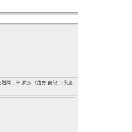
网，宋 罗泌 《路史·前纪二·天皇