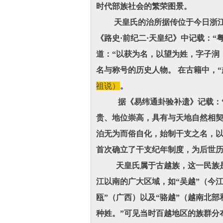
时代部族社会的繁荣图景。
天皇氏的治所据传位于今日浙江良
《路史·前纪二·天皇纪》中记载：
道：“以获为名，以望为姓，字子润
名与称号的历史人物。 在古籍中，“
祖说）
。
据《易纬通卦验补遗》记载：“天
贵、地位崇高，具有与天地自然相契
泊无为而俗自化，始制干支之名，以
首次确立了干支纪年制度，为后世
天皇氏属于古越族，这一民族是上
江以南的广大区域，如“吴越”（今江
瓯”（广西）以及“骆越”（越南北
种姓。”可见当时百越地区的族群分