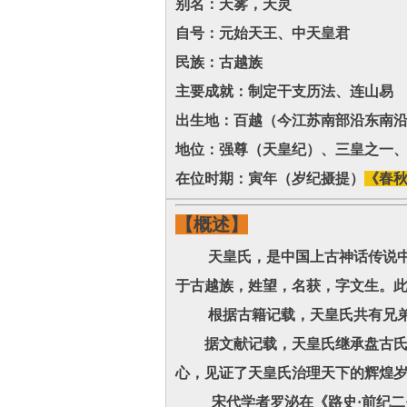
别名：天雾，天灵
自号：元始天王、中天皇君
民族：古越族
主要成就：制定干支历法、连山易
出生地：百越（今江苏南部沿东南
地位：强尊（天皇纪）、三皇之一
在位时期：寅年（岁纪摄提）
《春秋
【概述】
天皇氏，是中国上古神话传说中的
于古越族，姓望，名获，字文生。
根据古籍记载，天皇氏共有兄弟十
据文献记载，天皇氏继承盘古氏之
心，见证了天皇氏治理天下的辉煌岁
宋代学者罗泌在《路史·前纪二·