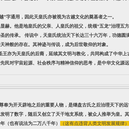
越”字通用，因此天皇氏亦被视为古越文化的奠基者之一。
赫。他是地皇氏的父亲、人皇氏的祖父，统领“五龙”治理五方
神圣的传承。 传说中，天皇氏统治天下长达三十六万年，功德圆
的天神般的存在。其神迹与传说，成为后世敬仰的对象。
亦为天皇氏的后裔，延续其文明与教化，共同构成了中华上古
古先民对宇宙起源、社会秩序与精神信仰的思考，是中华文化源
为开天辟地之后的重要人物，是继盘古氏之后治理天下的远
位发明了数字，随后又创立了天干地支系统，被众人推举为皇。
千年（也有说法为二万八千年）
（这有点违背人类文明发展规律