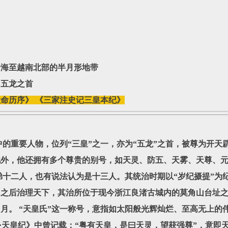
沿海至越南北部的半月形地带
、五龙之首
命历序》 《三家注史记三皇本纪》
重要人物，位列“三皇”之一，亦为“五龙”之首，被尊为开天
此外，他还拥有多个尊贵的别号，如天灵、防五、天雾、天尊、
二人，也有说法认为是十三人。其统治时期以“岁纪摄提”为
后治理天下，其治所位于现今浙江良渚古城内的莫角山台址之
月。 “天皇氏”这一称号，意指如太阳般光辉灿烂、至高无上的
天皇纪》中曾记载：“粤有天皇，是曰天灵，望获强尊”，意即