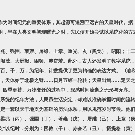
时间纪元的重要体系，其起源可追溯至远古的天皇时代。据《
明，早在人类文明初现曙光之时，先民便开始尝试以系统化的方
、强圉、著雍、屠维、上章、重光、玄（黑戈）、昭阳；十二
、阉茂、大洲献、困顿、赤奋若。此外，古人还发明了数字系统
百、千、万，为纪年、计数提供了更为精确的表达方式。 《春
凭，天体始于北极之野……日月五纬一轮转；天皇出焉……定天
、四季更替、万物变迁的过程中，深感时间流逝之无形与无序。
统的纪年方法，人民虽生活安定，却难以准确掌握时间的流转
定一套以天干地支为基础的历法体系，用以规范岁时节候。他们
、柔兆（丙）、强圉（丁）、著雍（戊）、屠维（己）、上章（
支”以纪时，分别为：困敦（子）、赤奋若（丑）、摄提格（寅