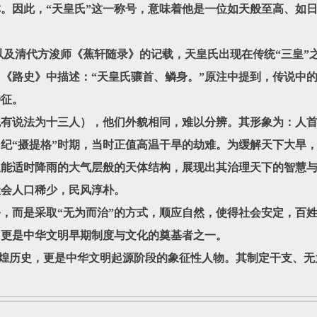
称。因此，“天皇氏”这一称号，意味着他是一位如天般至高、如
代方浚师《蕉轩随录》的记载，天皇氏出现在传统“三皇”之
《路史》中描述：“天皇氏骧首、鳞身。”原注中提到，传说中
特征。
法为十三人），他们外貌相同，难以分辨。其形象为：人首
纪“摄提格”时期，当时正值高温干旱的劫难。为缓解天下大旱，
能适时降雨的大气层般的天体结构，展现出其治理天下的智慧与
社会人口稀少，民风淳朴。
是采取“无为而治”的方式，顺应自然，使得社会安定，百姓自
，更是中华文明早期制度与文化的奠基者之一。
史，更是中华文明起源阶段的象征性人物。其制定干支、无