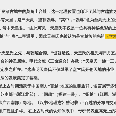
渚古城中的莫角山台址，这一地理位置也印证了其与古越族之
“粤有天皇，是曰天灵，望获强尊。”其中，“强尊”意为至高无上
，号中天皇君。”由此可见，天皇氏不仅是一位具有神秘色彩的
越”与“粤”二字通用，因此天皇氏也被认为是古越族的先祖
（学
皇氏之先，与乾曜合德。”也就是说，天皇氏的祖先与日月五
合的神圣属性。明代文献《三命通会》亦载：“天皇氏一姓十三人
定岁之所在。”这表明天皇氏不仅继承了盘古氏开创天地的伟业
历法的发展奠定了基础。
古时期活跃于中国南方“百越”地区的重要族群，语言属于多
苏南部与浙江北部）、“闽越”（福建一带）、“扬越”（江西、湖
部和广西南部）等地。《汉书·地理志》曾记载：“百越的分布自
布广泛且多样。 在上古时代的认知体系中，“天”代表至高无上的