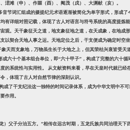
）、涒滩（申）、作噩（酉）、阉茂（戌）、大渊献（亥）。
节词汇组成的摄提纪元术语逐渐被简化为单字形式，形成了今
均有详细对照记载，体现了古人对语言与符号系统的高度提炼能
宇宙观。天干象征天之道，地支象征地之道，在天成象，在地成
地支以契合天地人事之运。天地定位之后，干支便成为确定时空
干象天而支象地，万物虽生长于大地之上，但其荣枯兴衰皆受天
六十个基本组合单位，即“六十甲子”，构成了完整的六十循
度的系统性与实用性。 从文献资料来看，早在天皇时代就已经
节令，体现了古人对自然节律的深刻认识。
成了干支纪法这一独特的时间记录体系，成为中华文明中不可
重要作用。
）父子分治五方。”相传在远古时期，五龙氏族共同治理天下