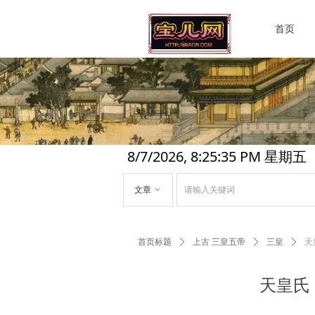
首页
8/7/2026, 8:25:36 PM 星期五
文章
ꀁ
首页标题
ꄲ
上古 三皇五帝
ꄲ
三皇
ꄲ
天
天皇氏（