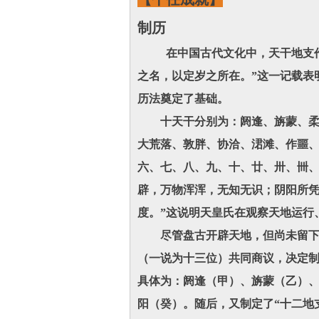
制历
在中国古代文化中，天干地支作为
之名，以定岁之所在。”这一记载表
历法奠定了基础。
十天干分别为：阏逢、旃蒙、柔兆
大荒落、敦胖、协洽、涒滩、作噩
六、七、八、九、十、廿、卅、卌、
辟，万物浑浑，无知无识；阴阳所
度。”这说明天皇氏在观察天地运行
尽管盘古开辟天地，但尚未留下系
（一说为十三位）共同商议，决定制
具体为：阏逢（甲）、旃蒙（乙）
阳（癸）。随后，又制定了“十二地