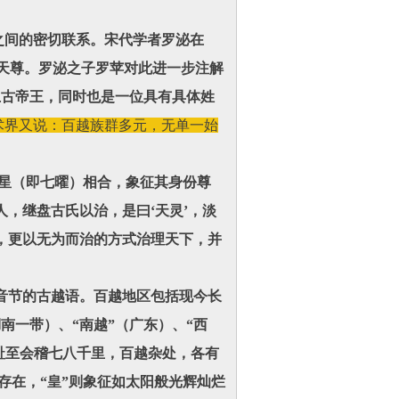
间的密切联系。宋代学者罗泌在
的天尊。罗泌之子罗苹对此进一步注解
上古帝王，同时也是一位具有具体姓
术界又说：百越族群多元，无单一始
星（即七曜）相合，象征其身份尊
，继盘古氏以治，是曰‘天灵’，淡
，更以无为而治的方式治理天下，并
音节的古越语。百越地区包括现今长
南一带）、“南越”（广东）、“西
交趾至会稽七八千里，百越杂处，各有
存在，“皇”则象征如太阳般光辉灿烂