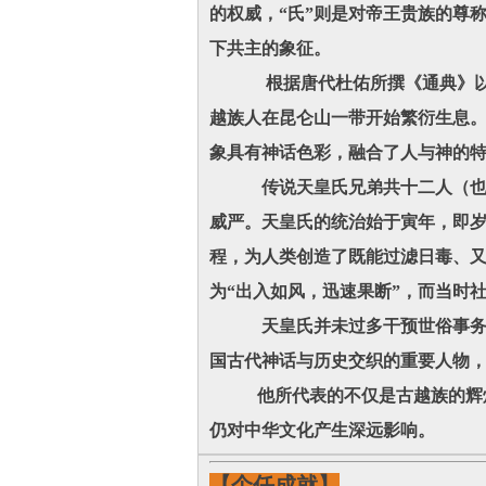
的权威，“氏”则是对帝王贵族的尊
下共主的象征。
根据唐代杜佑所撰《通典》以及清
越族人在昆仑山一带开始繁衍生息。
象具有神话色彩，融合了人与神的
传说天皇氏兄弟共十二人（也有说
威严。天皇氏的统治始于寅年，即岁
程，为人类创造了既能过滤日毒、又
为“出入如风，迅速果断”，而当时
天皇氏并未过多干预世俗事务，而
国古代神话与历史交织的重要人物
他所代表的不仅是古越族的辉煌历
仍对中华文化产生深远影响。
【个任成就】