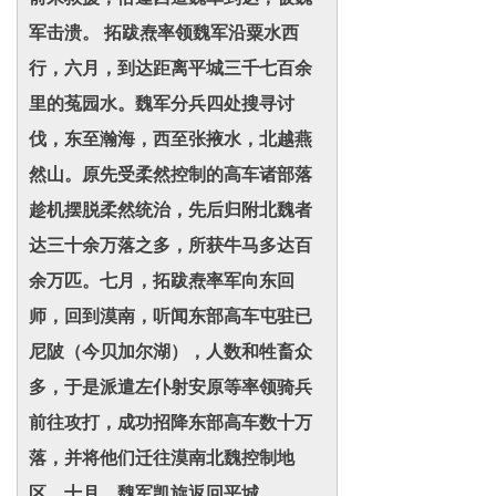
军击溃。 拓跋焘率领魏军沿粟水西
行，六月，到达距离平城三千七百余
里的菟园水。魏军分兵四处搜寻讨
伐，东至瀚海，西至张掖水，北越燕
然山。原先受柔然控制的高车诸部落
趁机摆脱柔然统治，先后归附北魏者
达三十余万落之多，所获牛马多达百
余万匹。七月，拓跋焘率军向东回
师，回到漠南，听闻东部高车屯驻已
尼陂（今贝加尔湖），人数和牲畜众
多，于是派遣左仆射安原等率领骑兵
前往攻打，成功招降东部高车数十万
落，并将他们迁往漠南北魏控制地
区。十月，魏军凯旋返回平城。