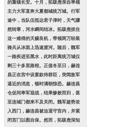
的重镇长安。十月，拓跋焘亲自率领
主力大军直奔大夏都城统万城。行军
途中，当队伍抵达君子津时，天气骤
然转寒，河水瞬间结冰。拓跋焘抓住
这一难得的天赐良机，带领两万轻装
骑兵从冰面上迅速渡河。随后，魏军
一路疾进至黑水，此时距离统万城仅
剩三十多里路程。正值冬至日，赫连
昌正在宫中设宴款待群臣，突闻敌军
逼近的消息，顿时满朝惊恐。赫连昌
仓促间率军迎战，结果惨败而归，甚
至连城门都来不及关闭。魏军趁势攻
入西门，赫连昌被迫退守宫内，并紧
闭宫门以图自保。然而，拓跋焘深知