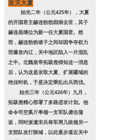
攻灭大夏
始光二年（公元425年），大夏
的开国君主赫连勃勃因病去世，其子
赫连昌继位为新一任大夏国君。然
而，赫连勃勃诸子之间却因争夺权力
而爆发内讧，关中地区陷入一片混乱
之中。北魏皇帝拓跋焘得知这一消息
后，认为这是攻取大夏、扩展疆域的
绝佳时机，于是决定乘乱出兵西伐。
始光三年（公元426年）九月，
拓跋焘精心部署了多路进攻计划。他
命令司空奚斤率领一支军队袭击蒲
坂，同时派遣宋兵将军周几统领另一
支部队攻打陕城，以此逐步逼近关中