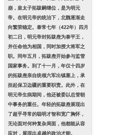
崩，皇太子拓跋嗣继位，是为明元
帝。在明元帝的统治下，北魏逐渐走
向繁荣稳定。泰常七年（422年）四月
初二日，明元帝封拓跋焘为泰平王，
并任命他为相国，同时加授大将军之
职。同年五月，拓跋焘开始参与监管
国家事务。到了十一月，年仅十四岁
的拓跋焘亲自统领六军出镇塞上，承
担起保卫边疆的重要职责。此外，在
明元帝生病期间，他还被委以总管朝
中事务的重任。年轻的拓跋焘展现出
了超乎寻常的聪明才智和宽广胸怀，
无论面对何种复杂局面，他都能从容
应对，展现出卓越的政治才能。