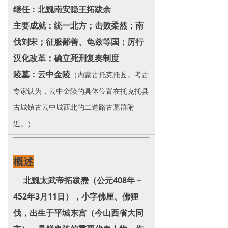
继任：北魏南安隐王拓跋余
主要成就：统一北方；击败柔然；南
伐刘宋；征服鄯善、龟兹等国；厉行
汉化改革；确立死刑复奏制度
陵墓：云中金陵
（内蒙古托克托县‌。考古
专家认为，云中金陵的具体位置在托克托县
古城镇古云中城西北的二道路古墓群附
近‌。）
概述
北魏太武帝拓跋焘（公元408年－
452年3月11日），小字佛厘、佛狸
伐，出生于平城东宫（今山西省大同