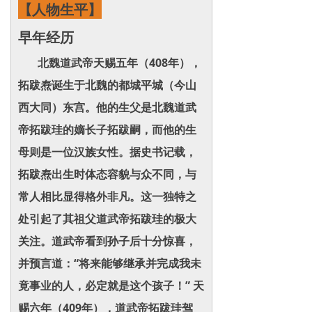
【人物生平】
早年经历
北魏道武帝天赐五年（408年），
拓跋焘诞生于北魏的都城平城（今山
西大同）东宫。他的生父是北魏道武
帝拓跋珪的嫡长子拓跋嗣，而他的生
母则是一位汉族女性。据史书记载，
拓跋焘出生时体态容貌与众不同，与
常人相比显得格外非凡。这一独特之
处引起了其祖父道武帝拓跋珪的极大
关注。道武帝看到孙子后十分惊喜，
并预言道：“将来能够继承并完成我未
竟事业的人，必定就是这个孩子！” 天
赐六年（409年），道武帝拓跋珪驾