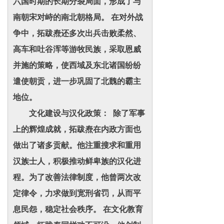
六国时期的长期分裂局面，形成了与
南朝宋对峙的南北朝格局。 在对外战
争中，拓跋焘还多次出兵击败柔然、
高车和吐谷浑等游牧民族，采取恩威
并施的策略，使西域及东北诸国纷纷
遣使朝贡，进一步巩固了北魏的霸主
地位。
文化建设与汉化政策： 除了军事
上的辉煌成就，拓跋焘在内政方面也
做出了诸多贡献。他注重搜求和重用
汉族士人，积极推动鲜卑族的汉化进
程。为了改善法律制度，他曾两次改
定律令，力求做到宽刑省罚，从而平
息民怨，稳定社会秩序。 在文化教育