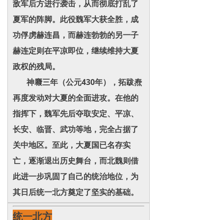
敌军后方进行袭击，从而彻底打乱了
夏军的阵脚。此役魏军大获全胜，成
功俘虏赫连昌，而赫连勃勃的另一子
赫连定则在平凉即位，继续维持大夏
政权的残局。
神麚三年（公元430年），拓跋焘
再度发动对大夏的全面进攻。在他的
指挥下，魏军先后夺取安定、平凉、
长安、临晋、武功等地，完全占据了
关中地区。至此，大夏国已名存实
亡，逐渐退出历史舞台，而北魏则借
此进一步巩固了自己的统治地位，为
其日后统一北方奠定了坚实的基础。
统一北方