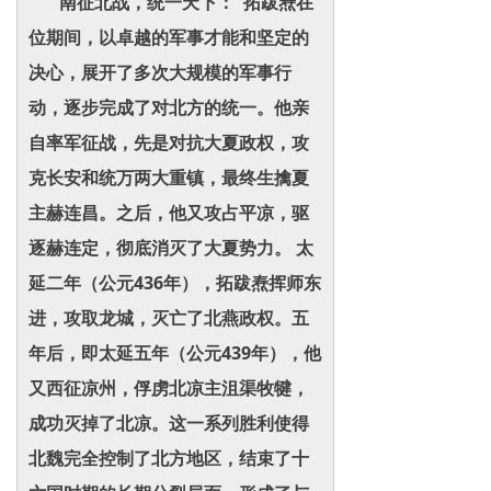
南征北战，统一天下： 拓跋焘在
位期间，以卓越的军事才能和坚定的
决心，展开了多次大规模的军事行
动，逐步完成了对北方的统一。他亲
自率军征战，先是对抗大夏政权，攻
克长安和统万两大重镇，最终生擒夏
主赫连昌。之后，他又攻占平凉，驱
逐赫连定，彻底消灭了大夏势力。 太
延二年（公元436年），拓跋焘挥师东
进，攻取龙城，灭亡了北燕政权。五
年后，即太延五年（公元439年），他
又西征凉州，俘虏北凉主沮渠牧犍，
成功灭掉了北凉。这一系列胜利使得
北魏完全控制了北方地区，结束了十