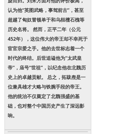
旋而归。刘宋方面对他的评价极高，
认为他“英图武略，事驾前古”，甚至
超越了匈奴冒顿单于和乌桓檀石槐等
历史名将。 然而，正平二年（公元
452年），这位伟大的帝王却不幸死于
宦官宗爱之手。他的去世标志着一个
时代的终结。后世追谥他为“太武皇
帝”，庙号“世祖”，以纪念他在北魏历
史上的卓越贡献。 总之，拓跋焘是一
位兼具雄才大略与铁腕手段的帝王。
他的统治不仅奠定了北魏强盛的基
础，也对整个中国历史产生了深远影
响。