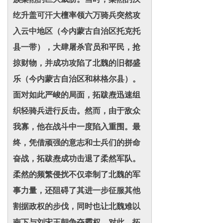
纥升盖可汗大檀率领六万骑兵突然攻
入云中地区（今内蒙古自治区托克托
县一带），大肆屠杀官员和平民，抢
掠财物，并成功攻陷了北魏的旧都盛
乐（今内蒙古自治区和林格尔县）。
面对如此严峻的局面，拓跋焘迅速组
织轻骑兵进行反击。然而，由于敌众
我寡，他在战斗中一度陷入重围。最
终，凭借顽强的意志和士兵们的拼命
奋战，拓跋焘成功击退了柔然军队。
柔然的频繁侵扰不仅牵制了北魏的军
事力量，还阻碍了其进一步征服其他
割据政权的步伐，同时也让北魏难以
南下与刘宋王朝争夺霸权。对此，拓