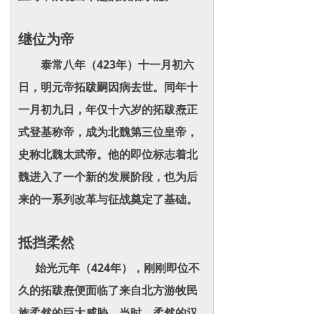
继位为帝
泰常八年（423年）十一月初六
日，明元帝拓跋嗣因病去世。同年十
一月初九日，年仅十六岁的拓跋焘正
式登基称帝，成为北魏第三位皇帝，
史称北魏太武帝。他的即位标志着北
魏进入了一个新的发展阶段，也为后
来的一系列改革与征战奠定了基础。
抵挡柔然
始光元年（424年），刚刚即位不
久的拓跋焘便面临了来自北方游牧民
族柔然的巨大威胁。当时，柔然的汉