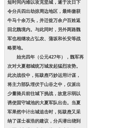
短时间内难以攻克坚城，遂于次日下
令分兵四出劫掠周边地区，最终缴获
牛马十余万头，并迁徙万余户百姓返
回北魏境内。与此同时，另外两路魏
军也相继攻占弘农、蒲坂和长安等战
略要地。
始光四年（公元427年），魏军再
次对大夏都城统万城发起猛烈攻势。
此次战役中，拓跋焘巧妙运用计谋，
将主力部队埋伏于山谷之中，仅派出
少量骑兵前往城下挑战，故意示弱以
诱使固守城池的大夏军队出击。当夏
军果然中计出城追击时，拓跋焘又采
纳了谋士崔浩的建议，分兵潜出绕到