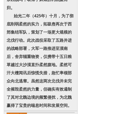
归。
始光二年（425年）十月，为了彻
底削弱柔然的实力，拓跋焘再次于西
郊集结军队，策划了一场更大规模的
北伐行动。此次战役采取了五路并进
的战略部署，大军一路推进至漠南
后，舍弃辎重物资，仅携带十五日粮
草越过大沙漠直扑柔然腹地。柔然可
汗大檀闻讯后惊慌失措，急忙率领部
众向北逃窜。虽然这两次北伐并未完
全摧毁柔然的力量，但确实有效遏制
了其对北魏边境的频繁侵扰，为北魏
赢得了宝贵的喘息时间和发展空间。