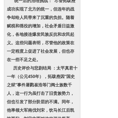
统一后的治理挑战： 尽管拓跋焘
成功实现了北方的统一，但连年的战
争却给人民带来了沉重的负担。随着
赋税和徭役的增加，社会矛盾日益激
化，各地接连爆发民族反抗和农民起
义。这些问题表明，尽管他的政策在
一定程度上促进了社会发展，但也存
在一些不足之处。
历史评价与悲剧结局 ：太平真君十
一年（公元450年），拓跋焘因“国史
之狱”事件屠戮崔浩等门阀士族数千
人，这一行为虽打击了旧贵族势力，
但也引发了部分阶层的不满。同年，
他率领大军南伐刘宋，饮马长江后凯