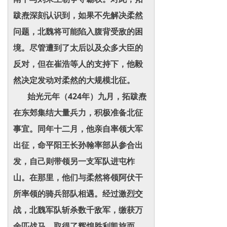
跋焘深刻认识到，如果不先解决柔然
问题，北魏将可能陷入腹背受敌的困
境。尽管遭到了太后以及众多大臣的
反对，但在崔浩等人的支持下，他毅
然决定发动对柔然的大规模北征。
始光元年（424年）九月，拓跋焘
在东郊集结大量兵力，积极准备北征
事宜。同年十二月，他亲自率领大军
出征，命平阳王长孙翰率部从参合出
发，自己则带领另一支军队进屯柞
山。在那里，他们与柔然将领阿伏干
所率领的骑兵部队相遇。经过激烈交
战，北魏军队斩杀数千敌军，缴获万
余匹战马，取得了辉煌胜利凯旋而