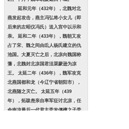
延和元年（432年），北魏对北
燕发起攻击，燕主冯弘将小女儿（即
后来的左昭仪冯氏）送入宫中以示和
亲。 延和二年（433年），魏朝又攻
占了宋、魏之间由氐人杨氏建立的仇
池国。大夏灭亡之后，北凉向魏国称
藩，北魏封北凉国君沮渠蒙逊为凉
王。 太延二年（436年），魏军攻克
北燕国都和龙（今辽宁省朝阳市），
北燕随之灭亡。 太延五年（439
年），拓跋焘亲自率军征讨北凉，任
命南凉最后一代君主秃发傉檀之子秃
发破羌为向导，不费一兵一卒便使北
凉各镇投降。国君沮渠牧犍在内外交