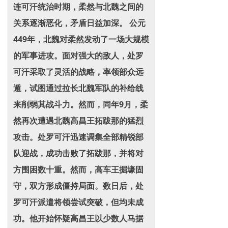
连可汗统治时期，柔然与北魏之间的
关系逐渐恶化，矛盾日益加深。 公元
449年，北魏对柔然发动了一场大规模
的军事进攻。面对强大的敌人，处罗
可汗采取了灵活的战略，率领部众远
遁，试图通过拉长北魏军队的补给线
来削弱其战斗力。然而，同年9月，柔
然再次遭遇北魏高昌王拓跋那的猛烈
攻击。处罗可汗迅速调集全部精锐部
队迎战，成功击败了拓跋那，并将对
方围困数十重。然而，高车王掘壕固
守，双方形成僵持局面。数日后，处
罗可汗派遣将领尝试突破，但均未成
功。他开始怀疑高昌王以少数人马据