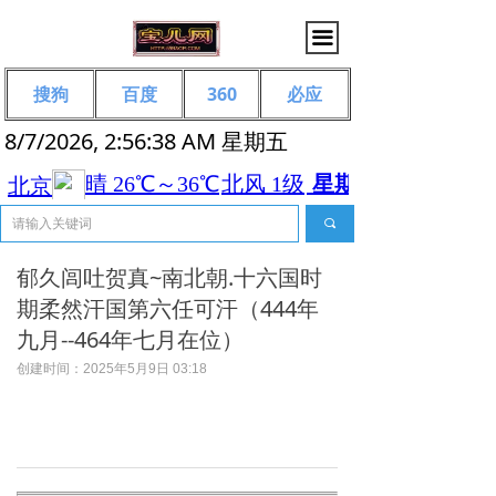
끀
搜狗
百度
360
必应
8/7/2026, 2:56:39 AM 星期五
끠
郁久闾吐贺真~南北朝.十六国时
期柔然汗国第六任可汗（444年
九月--464年七月在位）
创建时间：
2025年5月9日
03:18