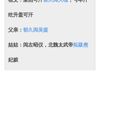
纥升盖可汗
父亲：
郁久闾吴提
姑姑：闾左昭仪，北魏太武帝
拓跋焘
妃嫔
儿子：
1.郁久闾予成
2.郁久闾那盖
孙子：
1.郁久闾豆仑