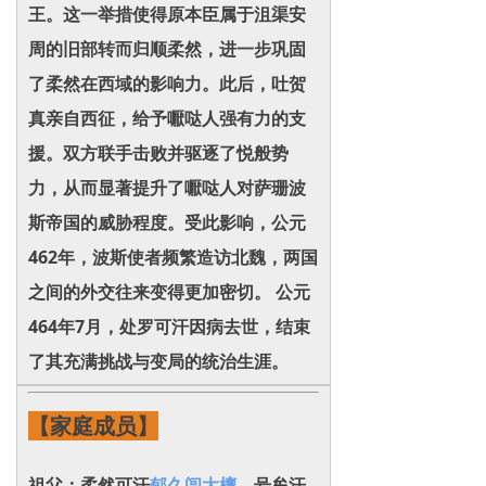
王。这一举措使得原本臣属于沮渠安
周的旧部转而归顺柔然，进一步巩固
了柔然在西域的影响力。此后，吐贺
真亲自西征，给予嚈哒人强有力的支
援。双方联手击败并驱逐了悦般势
力，从而显著提升了嚈哒人对萨珊波
斯帝国的威胁程度。受此影响，公元
462年，波斯使者频繁造访北魏，两国
之间的外交往来变得更加密切。 公元
464年7月，处罗可汗因病去世，结束
了其充满挑战与变局的统治生涯。
【家庭成员】
祖父：柔然可汗
郁久闾大檀
，号牟汗