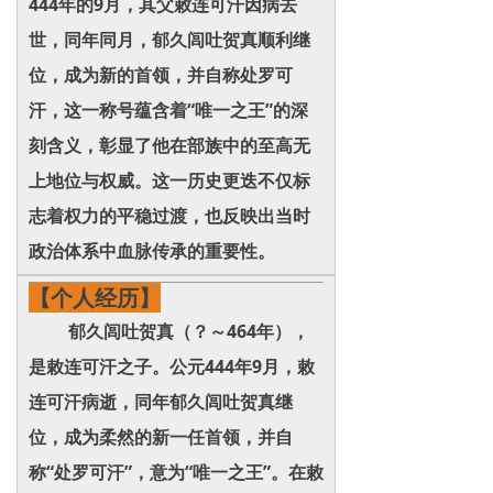
444年的9月，其父敕连可汗因病去
世，同年同月，郁久闾吐贺真顺利继
位，成为新的首领，并自称处罗可
汗，这一称号蕴含着“唯一之王”的深
刻含义，彰显了他在部族中的至高无
上地位与权威。这一历史更迭不仅标
志着权力的平稳过渡，也反映出当时
政治体系中血脉传承的重要性。
【个人经历】
郁久闾吐贺真（？～464年），
是敕连可汗之子。公元444年9月，敕
连可汗病逝，同年郁久闾吐贺真继
位，成为柔然的新一任首领，并自
称“处罗可汗”，意为“唯一之王”。在敕