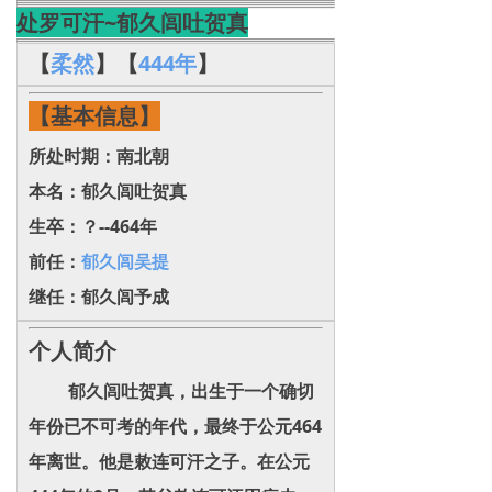
处罗可汗~郁久闾吐贺真
【
柔然
】
【
444年
】
【基本信息】
所处时期：南北朝
本名：郁久闾吐贺真
生卒：？--464年
前任：
郁久闾吴提
继任：
郁久闾予成
个人简介
郁久闾吐贺真，出生于一个确切
年份已不可考的年代，最终于公元464
年离世。他是敕连可汗之子。在公元