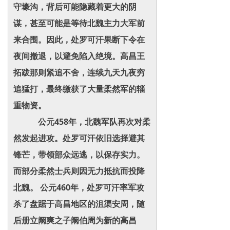
守壕沟，背后可能隐藏着更大的阴
谋，甚至可能是等待北魏主力大军前
来合围。因此，处罗可汗果断下令在
夜间撤退，以避免陷入绝境。高昌王
拓跋那则紧追不舍，连续九天九夜穷
追猛打，最终缴获了大量柔然军的辎
重物资。
公元458年，北魏军队再次对柔
然发起进攻。处罗可汗依旧选择避其
锋芒，带领部众远逃，以保存实力。
而部分柔然士兵则因无力抵抗而投降
北魏。 公元460年，处罗可汗率军攻
杀了盘踞于高昌地区的沮渠安周，随
后册立阚爽之子阚伯周为新的高昌