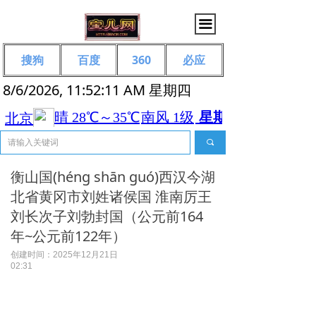
끀
搜狗
百度
360
必应
8/6/2026, 11:52:12 AM 星期四
끠
衡山国(héng shān guó)西汉今湖
北省黄冈市刘姓诸侯国 淮南厉王
刘长次子刘勃封国（公元前164
年~公元前122年）
创建时间：
2025年12月21日
02:31