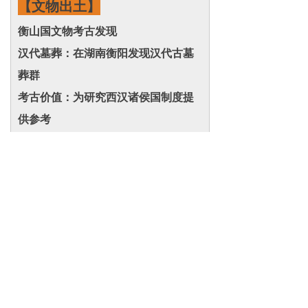
【文物出土】
衡山国文物考古发现
汉代墓葬：在湖南衡阳发现汉代古墓
葬群
考古价值：为研究西汉诸侯国制度提
供参考
文物类型：主要为汉代陶器、铜器等
保护状况：相关文物受到保护和研究
【史料记载】
衡山国的主要史料记载
1.《史记》：关于西汉分封制的记载