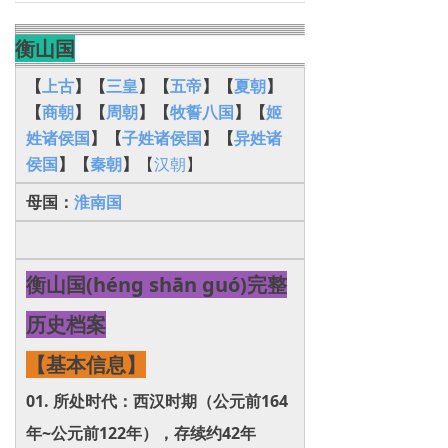
衡山国
【
上古
】【
三皇
】【
五帝
】【
夏朝
】
【
商朝
】【
周朝
】【
牧誓八国
】【
姬
姓诸侯国
】【
子姓诸侯国
】【
异姓诸
侯国
】
【
秦朝
】
【
汉朝
】
母国：
淮南国
衡山国(héng shān guó)完整
历史档案
【基本信息】
01. 所处时代：西汉时期（公元前164
年~公元前122年），存续约42年