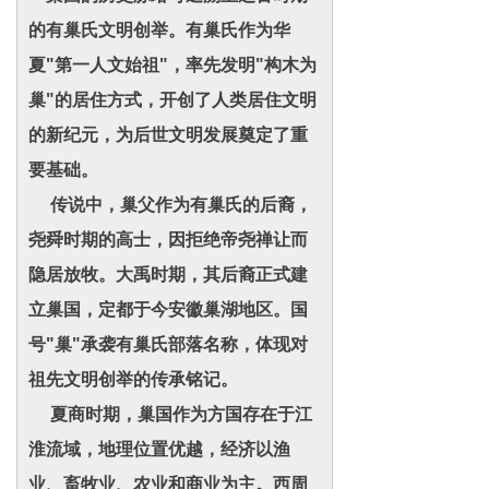
的有巢氏文明创举。有巢氏作为华
夏"第一人文始祖"，率先发明"构木为
巢"的居住方式，开创了人类居住文明
的新纪元，为后世文明发展奠定了重
要基础。
传说中，巢父作为有巢氏的后裔，
尧舜时期的高士，因拒绝帝尧禅让而
隐居放牧。大禹时期，其后裔正式建
立巢国，定都于今安徽巢湖地区。国
号"巢"承袭有巢氏部落名称，体现对
祖先文明创举的传承铭记。
夏商时期，巢国作为方国存在于江
淮流域，地理位置优越，经济以渔
业、畜牧业、农业和商业为主。西周