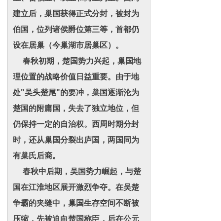
建立后，巢国获得正式分封，被封为
伯国，位列诸侯爵位第三等，首都仍
设在居巢（今巢湖市居巢区）。
春秋初期，楚国势力兴起，巢国地
理位置的战略价值日益重要。由于地
处"吴头楚尾"的要冲，巢国逐渐沦为
楚国的附庸国，失去了独立地位，但
仍保持一定的自治权。西周时期分封
时，还从巢国分裂出庐国，两国同为
有巢氏后裔。
春秋中后期，吴国势力崛起，与楚
国在江淮地区展开激烈争夺。在吴楚
争霸的夹缝中，巢国生存空间不断被
压缩，先被迫向楚国称臣，后在公元