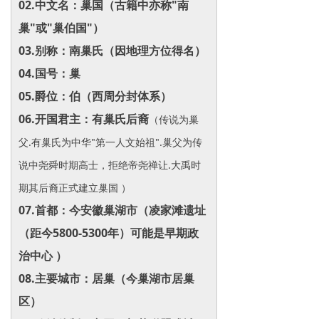
0‌2.中文名‌：巢国（古籍中亦称"南
巢"或"巢伯国"）
0‌3.别称‌：南巢氏（因地理方位得名）‌
0‌4.国号‌：巢
0‌5.爵位‌：伯（西周分封体系）‌
0‌6.开国君主‌：有巢氏后裔
（传说为巢
父.有巢氏为中华"第一人文始祖".巢父为传
说中尧舜时期高士，拒绝帝尧禅让.大禹时
期其后裔正式建立巢国 ）‌
0‌7.首都‌：今安徽巢湖市‌（凌家滩遗址
（距今5800-5300年）可能是早期政
治中心 ）
0‌8.主要城市‌：居巢（今巢湖市居巢
区）