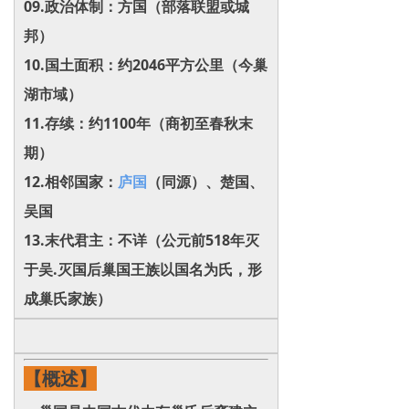
0‌9.政治体制‌：方国（部落联盟或城
邦）‌
1‌0.国土面积‌：约2046平方公里（今巢
湖市域）‌
1‌1.存续‌：约1100年（商初至春秋末
期）‌
1‌2.相邻国家‌：
庐国
（同源）、楚国、
吴国‌
1‌3.末代君主‌：不详（公元前518年灭
于吴.灭国后巢国王族以国名为氏，形
成巢氏家族）
【概述】