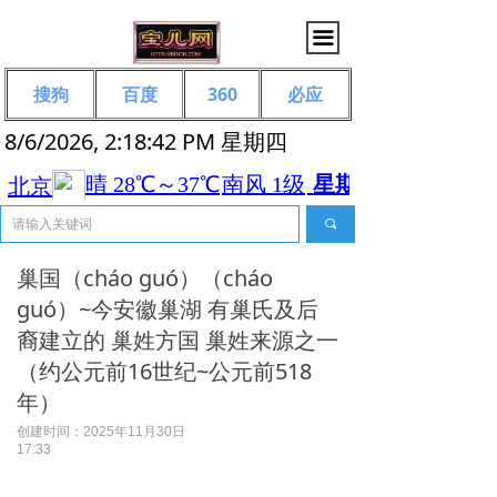
끀
搜狗
百度
360
必应
8/6/2026, 2:18:43 PM 星期四
끠
巢国（cháo guó）（cháo
guó）~今安徽巢湖 有巢氏及后
裔建立的 巢姓方国 巢姓来源之一
（约公元前16世纪~公元前518
年）
创建时间：
2025年11月30日
17:33