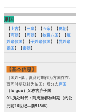
巢国
【
上古
】【
三皇
】【
五帝
】【
夏朝
】
【
商朝
】【
周朝
】【
牧誓八国
】【
姬
姓诸侯国
】【
子姓诸侯国
】【
异姓诸
侯国
】
【
秦朝
】
【基本信息】
（国姓~巢，夏商时期作为方国存在.
西周时期获封为伯国）后分支
庐国
（lú guó）又称古庐子国
0‌1.所处时代‌：商周至春秋时期（约公
元前16世纪—前518年）‌