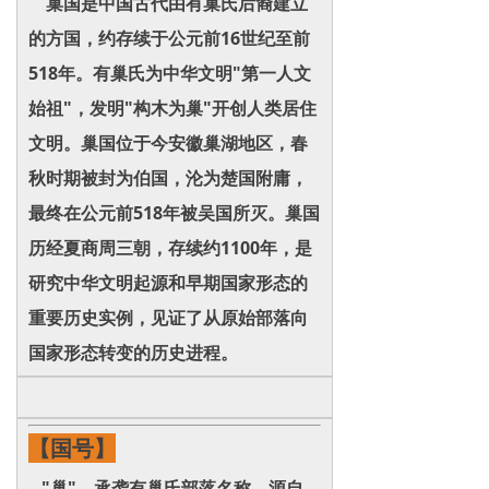
巢国是中国古代由有巢氏后裔建立
的方国，约存续于公元前16世纪至前
518年。有巢氏为中华文明"第一人文
始祖"，发明"构木为巢"开创人类居住
文明。巢国位于今安徽巢湖地区，春
秋时期被封为伯国，沦为楚国附庸，
最终在公元前518年被吴国所灭。巢国
历经夏商周三朝，存续约1100年，是
研究中华文明起源和早期国家形态的
重要历史实例，见证了从原始部落向
国家形态转变的历史进程。
【国号】
"巢"，承袭有巢氏部落名称，源自