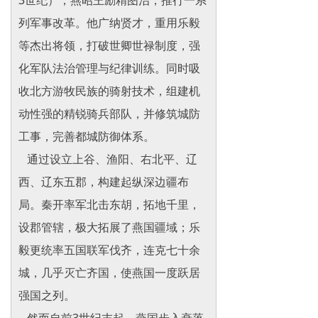
3世纪），燕昭王励精图治，推行一系
列军事改革。他广纳贤才，重用乐毅
等杰出将领，打破世卿世禄制度，强
化军队法治管理与纪律训练。同时吸
收北方游牧民族的骑射技术，组建机
动性强的精锐骑兵部队，并修筑城防
工事，完善都城防御体系。
通过设立上谷、渔阳、右北平、辽
西、辽东五郡，构建起纵深边疆布
局。秦开率军北击东胡，拓地千里，
设郡管辖，极大拓展了燕国疆域；乐
毅更统率五国联军伐齐，连克七十余
城，几乎灭亡齐国，使燕国一度跃居
强国之列。