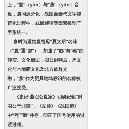
上，“匽”（yǎn）与“燕”（yān）音
近，属同源分化，战国至秦代文字规
范化过程中，或因避讳等因素推动了
字形统一。
秦时为避始皇祖母“夏太后”名讳
（“夏”通“郾”），加速了“郾”向“燕”的
转变。文化层面，召公封燕后，周文
化与本地商文化及北方族群交
融，“燕”作为更具地域标识的名称被
广泛接受。
《史记·燕召公世家》明确记载“封
召公于北燕”，《左传》《战国策》
中“燕”“匽”并存，印证了国号使用的过
渡过程。