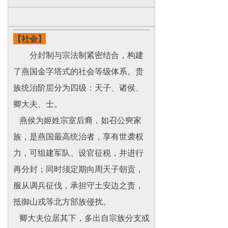
【社会】
分封制与宗法制紧密结合，构建
了燕国金字塔式的社会等级体系。贵
族统治阶层分为四级：天子、诸侯、
卿大夫、士。
燕侯为姬姓宗室后裔，如召公奭家
族，是燕国最高统治者，享有世袭权
力，可组建军队、设官征税，并进行
再分封；同时须定期向周天子朝贡，
服从调兵征伐，承担守土安边之责，
抵御山戎等北方部族侵扰。
卿大夫位居其下，多出自宗族分支或