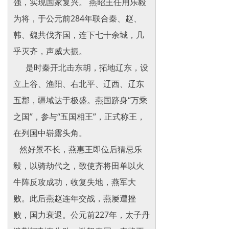
强，实现国家复兴。 燕昭王任用乐毅
为将，于公元前284年联合秦、赵、
韩、魏共伐齐国，连下七十余城，几
乎灭齐，声威大振。
是时秦开北击东胡，拓地辽东，设
立上谷、渔阳、右北平、辽西、辽东
五郡，疆域达于极盛。燕国跻身“万乘
之国”，参与“五国相王”，正式称王，
在列国中崭露头角。
然好景不长，燕惠王即位后猜忌乐
毅，以骑劫代之，致使齐将田单以火
牛阵反攻成功，收复失地，燕军大
败。此后燕赵连年交战，燕屡遭挫
败，国力衰退。公元前227年，太子丹