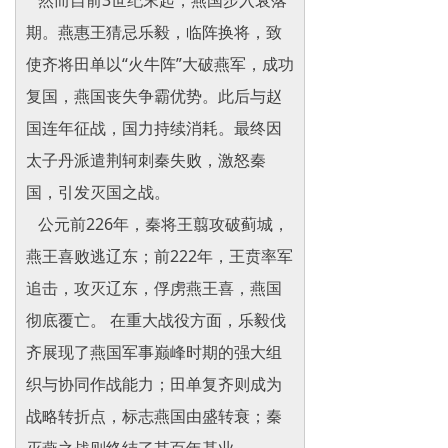
然而自前3世纪末起，燕国步入衰落
期。燕惠王猜忌乐毅，临阵换将，致
使齐将田单以“火牛阵”大破燕军，成功
复国，燕国丧失争霸优势。此后与赵
国连年征战，国力持续消耗。最终因
太子丹派遣荆轲刺秦失败，激怒秦
国，引发灭国之战。
公元前226年，秦将王翦攻破蓟城，
燕王喜败逃辽东；前222年，王贲率军
追击，攻灭辽东，俘虏燕王喜，燕国
彻底覆亡。 在重大战役方面，乐毅伐
齐展现了燕国军事巅峰时期的强大组
织与协同作战能力；田单复齐则成为
战略转折点，标志燕国由盛转衰；秦