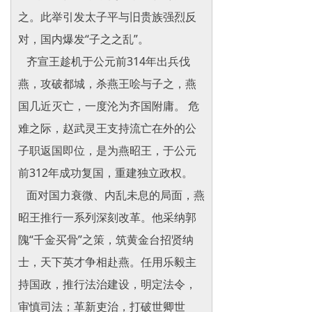
之。此举引发太子平与旧贵族强烈反
对，国内爆发“子之之乱”。
齐宣王趁机于公元前314年出兵伐
燕，攻破都城，杀燕王哙与子之，燕
国几近灭亡，一度沦为齐国附庸。 危
难之际，赵武灵王支持流亡在外的公
子职返国即位，是为燕昭王，于公元
前312年成功复国，重建独立政权。
面对国力衰微、内乱未息的局面，燕
昭王推行一系列深刻改革。他采纳郭
隗“千金买骨”之策，筑黄金台招贤纳
士，天下英才争相赴燕。任用乐毅主
持国政，推行法治建设，明定法令，
审慎司法；革新吏治，打破世卿世