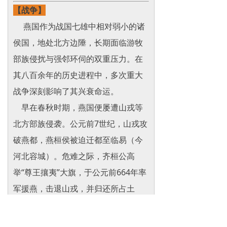
【战争】
燕国作为战国七雄中相对弱小的诸
侯国，地处北方边陲，长期面临游牧
部族侵扰与强邻环伺的双重压力。在
其八百余年的历史进程中，多次重大
战争深刻影响了其兴衰命运。
早在春秋时期，燕国便屡遭山戎等
北方部族侵袭。公元前7世纪，山戎攻
破燕都，燕桓侯被迫迁都至临易（今
河北容城）。危难之际，齐桓公高
举“尊王攘夷”大旗，于公元前664年率
军援燕，击退山戎，并归还所占土
地，劝导燕国重修召公之政。此举不
仅挽救了濒临覆灭的燕国，也奠定了