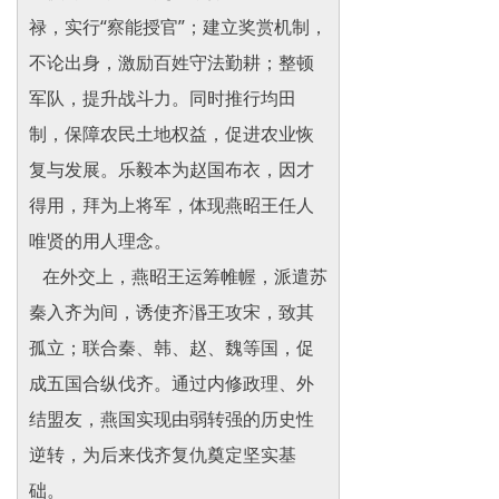
禄，实行“察能授官”；建立奖赏机制，
不论出身，激励百姓守法勤耕；整顿
军队，提升战斗力。同时推行均田
制，保障农民土地权益，促进农业恢
复与发展。乐毅本为赵国布衣，因才
得用，拜为上将军，体现燕昭王任人
唯贤的用人理念。
在外交上，燕昭王运筹帷幄，派遣苏
秦入齐为间，诱使齐湣王攻宋，致其
孤立；联合秦、韩、赵、魏等国，促
成五国合纵伐齐。通过内修政理、外
结盟友，燕国实现由弱转强的历史性
逆转，为后来伐齐复仇奠定坚实基
础。