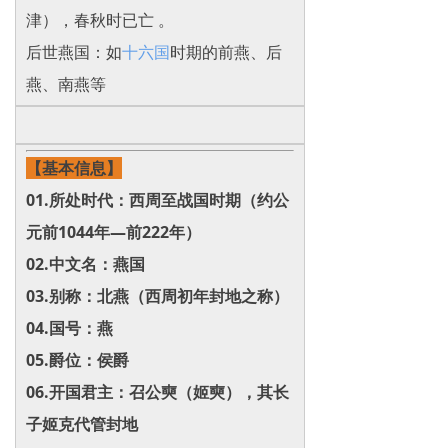
津），春秋时已亡 。
后世燕国：如
十六国
时期的前燕、后
燕、南燕等
【基本信息】
01.所处时代：西周至战国时期（约公
元前1044年—前222年）‌
02.中文名：燕国‌
03.别称：北燕（西周初年封地之称）‌
04.国号：燕
05.爵位：侯爵
06.开国君主：召公奭（姬奭），其长
子姬克代管封地‌