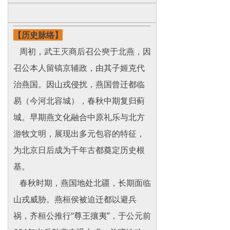
【历史脉络】
周初，武王灭商后召公奭于北燕，因
召公本人留镐京辅政，由其子姬克代
治燕国。因山戎侵扰，燕国曾迁都临
易（今河北容城），春秋中期复归蓟
城。早期燕文化融合中原礼乐与北方
游牧文明，展现出多元包容的特征，
为北京日后成为千年古都奠定历史根
基。
春秋时期，燕国地处北疆，长期面临
山戎威胁。燕桓侯被迫迁都以避兵
祸，齐桓公推行“尊王攘夷”，于公元前