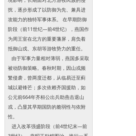
境影响，长期面对北方游牧民族的侵
扰，逐步形成了以防御为先、兼具进
攻能力的独特军事体系。 在早期防御
阶段（前11世纪—前4世纪），燕国作
为周王室在北方的重要藩屏，肩负着
抵御山戎、东胡等游牧势力的重任。
由于军事力量相对薄弱，燕国多采取
被动防御策略。春秋时期，因山戎频
繁侵袭，曾两度迁都，从临易迁至蓟
城以避锋芒；多次依赖齐国援助，如
公元前664年齐桓公出兵助燕击退山
戎，凸显其早期国防的脆弱性与依附
性。
进入改革强盛阶段（前4世纪末—前