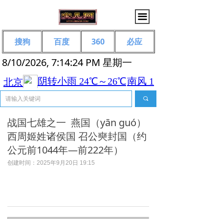
끀
搜狗
百度
360
必应
8/10/2026, 7:14:24 PM 星期一
끠
战国七雄之一 ‌ 燕国（yān guó‌）
西周姬姓诸侯国 召公奭封国（约
公元前1044年—前222年）
创建时间：
2025年9月20日
19:15