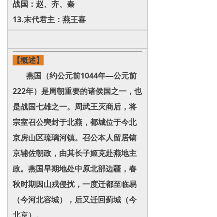
战国：赵、齐、秦‌
13.末代君主：燕王喜
【概述】
燕国（约公元前1044年—公元前
222年）是周朝重要的诸侯国之一，也
是战国七雄之一。周武王灭商后，将
宗室召公奭封于北燕，都城位于今北
京房山区琉璃河镇。召公本人留居镐
京辅佐朝政，由其长子姬克赴燕地主
政。燕国早期地处中原北部边疆，春
秋时期因山戎侵扰，一度迁都至临易
（今河北容城），后又迁回蓟城（今
北京）。