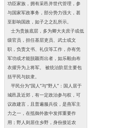
功臣家族，拥有采邑并世代管理，参
与国家军政事务，部分势力强大，甚
至影响国政，如子之之乱所示。
士为贵族底层，多为卿大夫庶子或低
级官员，担任基层吏员、武士或文
职，负责文书、礼仪等工作，亦有凭
军功或才能脱颖而出者，如乐毅由布
衣擢升为上将军。 被统治阶层主要包
括平民与奴隶。
平民分为“国人”与“野人”：国人居于
城邑及近郊，有一定政治参与权，可
议政建言，且普遍服兵役，是燕军主
力之一，在抵御外敌中发挥重要作
用；野人则居住乡野，身份接近农