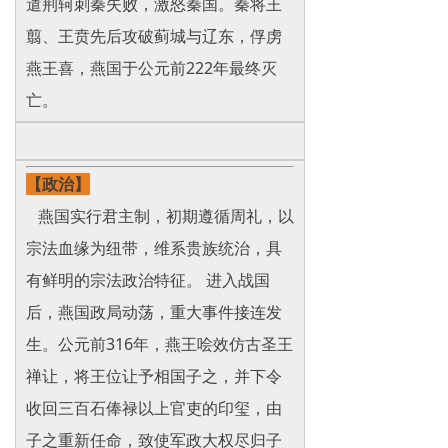
遣荆轲刺秦失败，激怒秦国。秦将王
翦、王贲先后攻破蓟城与辽东，俘虏
燕王喜，燕国于公元前222年最终灭
亡。
【政治】
燕国实行君主制，初期遵循周礼，以
宗法血缘为纽带，维系贵族统治，具
有鲜明的宗法政治特征。 进入战国
后，燕国政局动荡，重大事件接连发
生。公元前316年，燕王哙效仿古圣王
禅让，将王位让予相国子之，并下令
收回三百石俸禄以上官吏的印玺，由
子之重新任命，致使军政大权尽归子