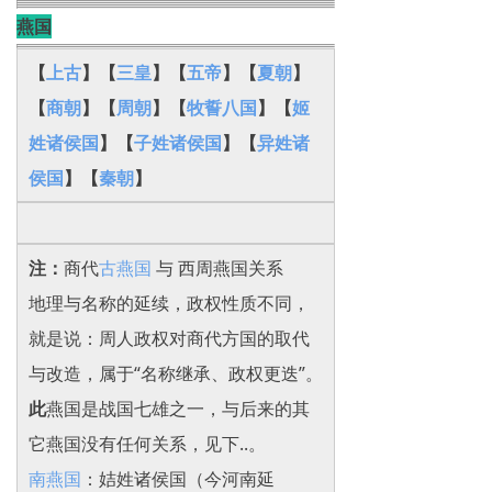
‌燕国
【
上古
】【
三皇
】【
五帝
】【
夏朝
】
【
商朝
】【
周朝
】【
牧誓八国
】【
姬
姓诸侯国
】【
子姓诸侯国
】【
异姓诸
侯国
】
【
秦朝
】
注：
商代
古燕国
与 西周燕国关系
地理与名称的延续，政权性质不同，
就是说：周人政权对商代方国的取代
与改造‌，属于“名称继承、政权更迭”。
此
燕国是战国七雄之一，与后来的其
它燕国没有任何关系，见下..。
南燕国
：姞姓诸侯国（今河南延