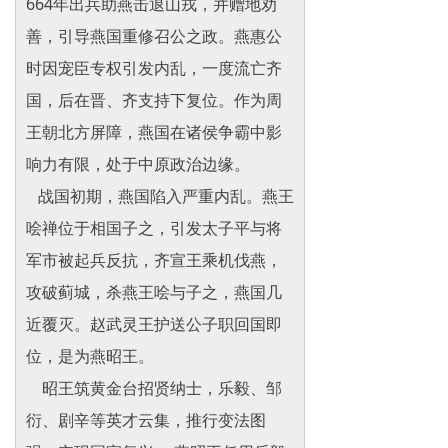
664年出兵助燕击退山戎，并赠地劝
善，引导燕国重修召公之政。燕惠公
时因宠臣专权引发内乱，一度流亡齐
国，后在晋、齐支持下复位。作为周
王朝北方屏障，燕国在诸侯争霸中影
响力有限，处于中原政治边缘。
战国初期，燕国陷入严重内乱。燕王
哙禅位于相国子之，引发太子平与将
军市被起兵反抗，齐宣王乘机伐燕，
攻破蓟城，杀燕王哙与子之，燕国几
近覆灭。赵武灵王护送公子职回国即
位，是为燕昭王。
昭王筑黄金台招贤纳士，乐毅、邹
衍、剧辛等英才云集，推行变法图