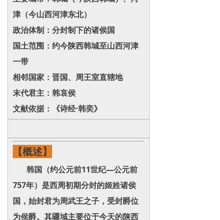
津（今山西河津东北）
‌政治
体制‌：分封制下的
诸侯国
‌国土范围‌：约今陕西韩城至山西河津
一带
‌相邻国家‌：晋国、周王室直辖地
‌末代君主‌：韩哀侯
‌文献依据‌：《诗经·韩奕》
【概述】
韩国（约公元前11世纪—公元前
757年）是西周初期分封的姬姓诸侯
国，始封君为周武王之子，受封爵位
为侯爵。其疆域主要位于今天的陕西