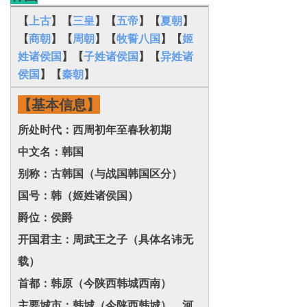
【
上古
】【
三皇
】【
五帝
】【
夏朝
】
【
商朝
】【
周朝
】【
牧誓八国
】【
姬
姓诸侯国
】【
子姓诸侯国
】【
异姓诸
侯国
】
【
秦朝
】
【基本信息】
所处时代‌：西周初年至春秋初期
‌中文名‌：韩国
‌别称‌：古韩国（与战国韩国区分）
‌国号‌：韩（姬姓诸侯国）
‌爵位‌：侯爵
‌开国君主‌：周武王之子（具体名讳无
载）
‌首都‌：韩原（今陕西韩城西南）
‌主要城
市‌：韩
城（今陕西韩城）、河