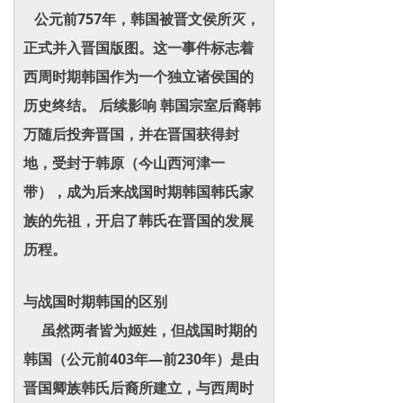
公元前757年，韩国被晋文侯所灭，
正式并入晋国版图。这一事件标志着
西周时期韩国作为一个独立诸侯国的
历史终结。 后续影响 韩国宗室后裔韩
万随后投奔晋国，并在晋国获得封
地，受封于韩原（今山西河津一
带），成为后来战国时期韩国韩氏家
族的先祖，开启了韩氏在晋国的发展
历程。
与战国时期韩国的区别
虽然两者皆为姬姓，但战国时期的
韩国（公元前403年—前230年）是由
晋国卿族韩氏后裔所建立，与西周时