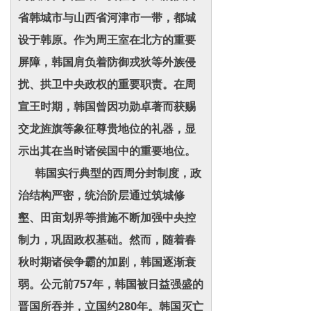
省韩城市与山西省河津市一带，都城
设于韩原。作为周王室在北方的重要
屏障，韩国肩负着防御戎狄等外族侵
扰、拱卫中央政权的重要职责。在周
宣王时期，韩国曾因功勋卓著而获赐
交龙旌旗等象征尊贵地位的礼器，显
示出其在当时诸侯国中的重要地位。
韩国实行典型的西周分封制度，政
治结构严密，统治阶层通过筑城修
壑、田亩划界等措施不断加强中央控
制力，巩固政权基础。然而，随着春
秋时期诸侯争霸的加剧，韩国逐渐衰
弱。公元前757年，韩国被日益强盛的
晋国所吞并，立国约280年。韩国灭亡