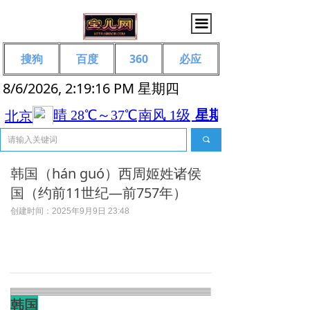
끀
搜狗
百度
360
必应
8/6/2026, 2:19:17 PM 星期四
끠
韩国（hán guó）西周姬姓诸侯
国（约前11世纪—前757年）
创建时间：
2025年9月9日
23:48
韩国