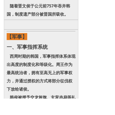
随着晋文侯于公元前757年吞并韩
国，制度遗产部分被晋国所吸收。
【军事】
一、军事指挥系统
西周时期的韩国，军事指挥体系体现
出高度的制度化和等级化。周王作为
最高统治者，拥有至高无上的军事权
力，并通过授权的方式将部分征伐权
下放给诸侯。
韩侯被授予交龙旌旗、玄衮赤舄等礼
器，这不仅是身份的象征，更意味着
其获得了周王室正式赋予的军事指挥