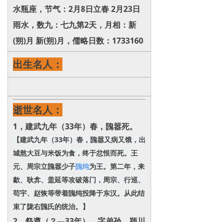
水瓶座，节气：2月8日立春 2月23日
雨水，数九：七九第2天，月相：新
(朔)月 新(朔)月，儒略日数：1733160
出生名人：
逝世名人：
1，建武九年（33年）春，隗嚣死。
【建武九年（33年）春，隗嚣又病又饿，出
城熬大豆与米饭为食，终于忿恨而死。王
元、周宗立隗嚣少子
隗纯
为王。第二年，来
歙、耿弇、盖延等攻破落门，周宗、行巡、
苟宇、赵恢等带着隗纯投降于东汉。从此结
束了陇右隗氏的统治。】
2，祭遵（？—33年），字弟孙，颍川