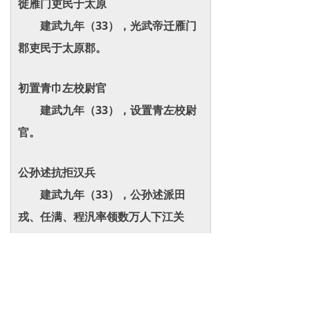
徙雁门吏民于太原
建武九年（33），光武帝迁雁门
郡吏民于太原郡。
初置青巾左校尉官
建武九年（33），设置青左校尉
官。
公孙述抗拒汉兵
建武九年（33），公孙述派田
戎、任满、程汎率领数万人下江关
（今四川奉节东）击败东汉冯骏军，
攻占巫县（今四川巫山）、夷道（今
湖北且都）、夷陵（今湖北是宜昌
市），并占据长江两岸的荆门山和虎