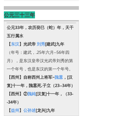
公元三十三年
公元33年，
农历癸巳（蛇）年，天干
五行属水
【
东汉
】光武帝
刘秀
[建武]九年
（年号：建武，.25年六月--56年四
月），是东汉皇帝汉光武帝刘秀的第
一个年号，也是东汉的第一个年号。
【西州】自称西州上将军~
隗囂
，[汉
复]十一年，隗囂死.子立（23--34年）
【西州】②
隗純
[汉复]十一年，（33-
-34年）
【
益州
】
公孙述
[龙兴]九年