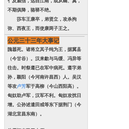
亻及威信，远自江南，或从幽、冀，
不期俱降，骆驿不绝。
莎车王康卒，弟贤立，攻杀拘
弥、西夜王，而使康两子王之。
公元三十三年大事记
隗嚣死。诸将立其子纯为王，据冀县
（今甘谷）。汉来歙与马缓、冯异等
往击。时祭遵已在军中病死。遵字弟
孙，颖阳（今河南许昌西）人。吴汉
等攻
卢芳
军于高柳（今山西阳高）。
匈奴助卢军，汉军不利。匈奴攻扰日
增。公孙述遣田戒等东下据荆门（今
湖北宜昌东南）。