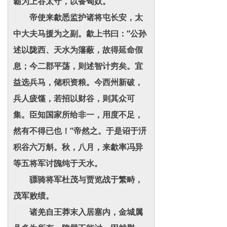
霸为上谷太守，以备匈奴。
帝使来歙悉监护诸将屯长安，太
中大夫马援为之副。歙上书曰：“公孙
述以陇西、天水为籓蔽，故得延命假
息；今二郡平荡，则述智计穷矣。宜
益选兵马，储积资粮。今西州新破，
兵人疲馑，若招以财谷，则其众可
集。臣知国家所给非一，用度不足，
然有不得已也！”帝然之。于是诏于汧
积谷六万斛。秋，八月，来歙率冯异
等五将军讨隗纯于天水。
骠骑将军杜茂与贾览战于繁畤，
茂军败绩。
诸羌自王莽末入居塞内，金城属