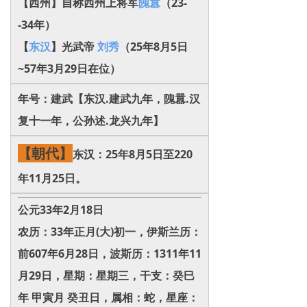
【西州】自称西州上将军
隗囂
（23-
-34年）
【
东汉
】光武帝
刘秀
（25年8月5日
~57年3月29日在位）
年号：建武【东汉.建武九年，隗囂.汉
复十一年，公孙述.龙兴九年】
【朝代】
东汉：25年8月5日至220
年11月25日。
公元33年2月18日
农历：33年正月(大)初一，伊斯兰历：
前607年6月28日，波斯历：1311年11
月29日，星期：星期三，干支：癸巳
年 甲寅月 癸丑日，属相：蛇，星座：