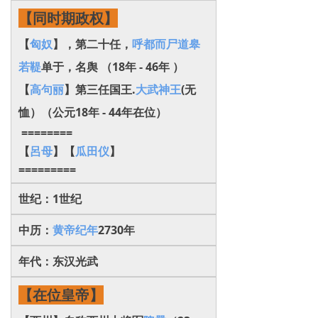
【同时期政权】
【
匈奴
】，第二十任，
呼都而尸道皋
若鞮
单于，名舆 （18年 - 46年 ）
【
高句丽
】第三任国王.
大武神王
(无
恤）（
公元18年 - 44年
在位
）
========
【
呂母
】【
瓜田仪
】
=========
世纪：1世纪
中历：
黄帝纪年
2730年
年代：
东汉光武
【在位皇帝】