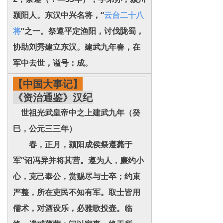
颍阳人。东汉中兴名将，“
云台二十八
将
”之一。祭遵平定渔阳，讨伐陇蜀，
协助刘秀建立东汉。建武九年春，在
军中去世，谥号：成。
【中国大事记】
《资治通鉴》汉纪
世祖光武皇帝中之上建武九年（癸
巳，公元三三年）
春，正月，颍阳成侯祭遵薨于
军”诏冯异并将其营。遵为人，廉约小
心，克己奉公，赏赐尽与士卒；约束
严整，所在吏民不知有军。取士皆用
儒术，对酒设乐，必雅歌投壶。临