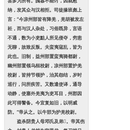
县多为所有。隗嚣不能讨，因就慰
纳，发其众与汉相拒。司徒掾班彪上
言：“今凉州部皆有降羌，羌胡被发左
衽，而与汉人杂处，习俗既异，言语
不通，数为小吏黠人所见侵夺，穷恚
无聊，故致反叛。夫蛮夷寇乱，皆为
此也。旧制，益州部置蛮夷骑都尉，
幽州部置领乌桓校尉，凉州部置护羌
校尉，皆持节领护，治其怨结，岁时
巡行，问所疾苦。又数遣使译，通导
动静，使塞外羌夷为吏耳目，州郡因
此可得警备。今宜复如旧，以明威
防。”帝从之。以牛邯为护羌校尉。
盗杀阴贵人母邓氏及弟。帝其伤