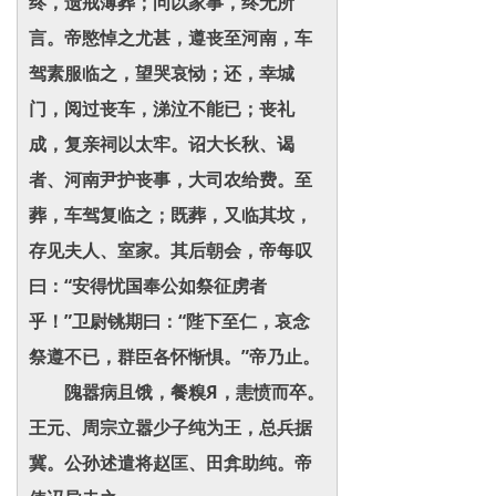
终，遗戒薄葬；问以家事，终无所
言。帝愍悼之尤甚，遵丧至河南，车
驾素服临之，望哭哀恸；还，幸城
门，阅过丧车，涕泣不能已；丧礼
成，复亲祠以太牢。诏大长秋、谒
者、河南尹护丧事，大司农给费。至
葬，车驾复临之；既葬，又临其坟，
存见夫人、室家。其后朝会，帝每叹
曰：“安得忧国奉公如祭征虏者
乎！”卫尉铫期曰：“陛下至仁，哀念
祭遵不已，群臣各怀惭惧。”帝乃止。
隗嚣病且饿，餐糗Я，恚愤而卒。
王元、周宗立嚣少子纯为王，总兵据
冀。公孙述遣将赵匡、田弇助纯。帝