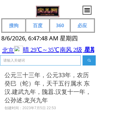
끀
搜狗
百度
360
必应
8/6/2026, 6:47:49 AM 星期四
끠
公元三十三年，公元33年，农历
癸巳（蛇）年，天干五行属水 东
汉.建武九年，隗囂.汉复十一年，
公孙述.龙兴九年
创建时间：
2023年7月5日
22:53