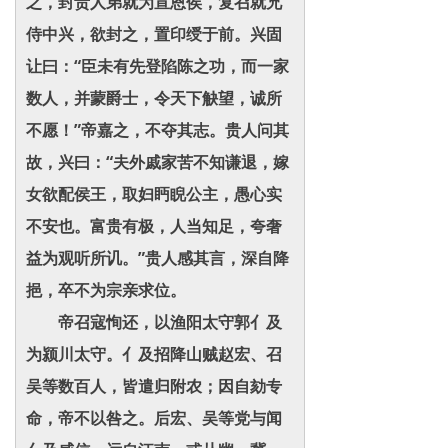
之，封贵人弟就为宣恩侯，复召就兄
侍中兴，欲封之，置印绶于前。兴固
让曰：“臣未有先登陷陈之功，而一家
数人，并蒙爵士，令天下觖望，诚所
不愿！”帝嘉之，不夺其志。贵人问其
故，兴曰：“夫外戚家苦不知谦退，嫁
女欲配侯王，取妇眄睨公主，愚心实
不安也。富贵有极，人当知足，夸奢
益为观听所讥。”贵人感其言，深自降
挹，卒不为宗亲求位。
帝召寇恂还，以渔阳太守郭亻及
为颍川太守。亻及招降山贼赵宏、召
吴等数百人，皆遣归附农；因自劾专
命，帝不以咎之。后宏、吴等党与闻