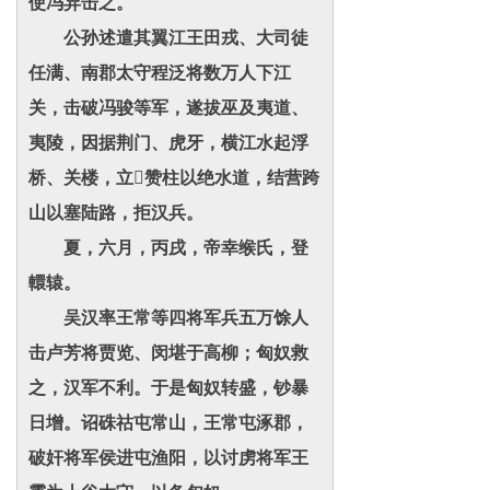
使冯异击之。
公孙述遣其翼江王田戎、大司徒
任满、南郡太守程泛将数万人下江
关，击破冯骏等军，遂拔巫及夷道、
夷陵，因据荆门、虎牙，横江水起浮
桥、关楼，立赞柱以绝水道，结营跨
山以塞陆路，拒汉兵。
夏，六月，丙戌，帝幸缑氏，登
轘辕。
吴汉率王常等四将军兵五万馀人
击卢芳将贾览、闵堪于高柳；匈奴救
之，汉军不利。于是匈奴转盛，钞暴
日增。诏硃祜屯常山，王常屯涿郡，
破奸将军侯进屯渔阳，以讨虏将军王