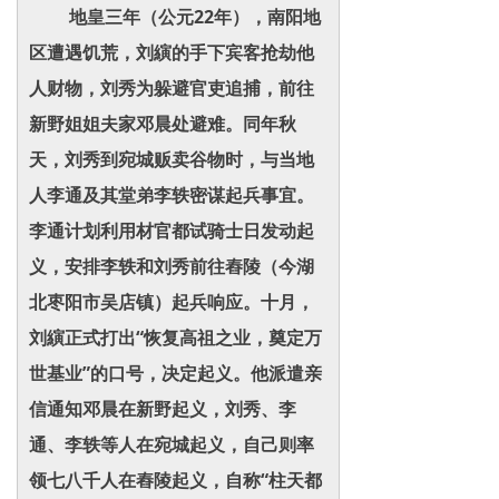
地皇三年（公元22年），南阳地
区遭遇饥荒，刘縯的手下宾客抢劫他
人财物，刘秀为躲避官吏追捕，前往
新野姐姐夫家邓晨处避难。同年秋
天，刘秀到宛城贩卖谷物时，与当地
人李通及其堂弟李轶密谋起兵事宜。
李通计划利用材官都试骑士日发动起
义，安排李轶和刘秀前往舂陵（今湖
北枣阳市吴店镇）起兵响应。十月，
刘縯正式打出“恢复高祖之业，奠定万
世基业”的口号，决定起义。他派遣亲
信通知邓晨在新野起义，刘秀、李
通、李轶等人在宛城起义，自己则率
领七八千人在舂陵起义，自称“柱天都