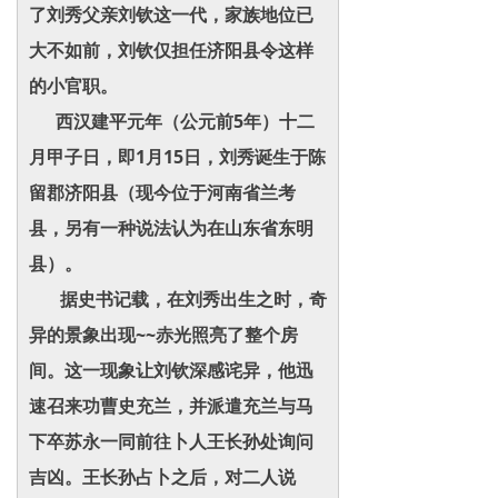
了刘秀父亲刘钦这一代，家族地位已
大不如前，刘钦仅担任济阳县令这样
的小官职。
西汉建平元年（公元前5年）十二
月甲子日，即1月15日，刘秀诞生于陈
留郡济阳县（现今位于河南省兰考
县，另有一种说法认为在山东省东明
县）。
据史书记载，在刘秀出生之时，奇
异的景象出现~~赤光照亮了整个房
间。这一现象让刘钦深感诧异，他迅
速召来功曹史充兰，并派遣充兰与马
下卒苏永一同前往卜人王长孙处询问
吉凶。王长孙占卜之后，对二人说