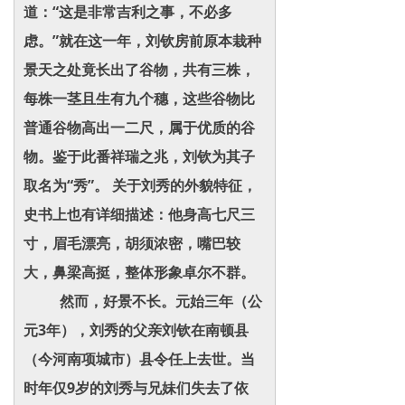
道：“这是非常吉利之事，不必多
虑。”就在这一年，刘钦房前原本栽种
景天之处竟长出了谷物，共有三株，
每株一茎且生有九个穗，这些谷物比
普通谷物高出一二尺，属于优质的谷
物。鉴于此番祥瑞之兆，刘钦为其子
取名为“秀”。 关于刘秀的外貌特征，
史书上也有详细描述：他身高七尺三
寸，眉毛漂亮，胡须浓密，嘴巴较
大，鼻梁高挺，整体形象卓尔不群。
然而，好景不长。元始三年（公
元3年），刘秀的父亲刘钦在南顿县
（今河南项城市）县令任上去世。当
时年仅9岁的刘秀与兄妹们失去了依