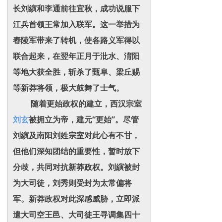
长刘縯和李通前往宜秋，成功说服下
江兵首领王常加入联军。这一举措为
舂陵军带来了转机，使各路义军得以
联合起来，在翌年正月于沘水、淯阳
等地大获全胜，斩杀了甄阜、梁丘赐
等新莽将领，极大鼓舞了士气。
随着更始政权的建立，西汉宗室
刘玄
被拥立为帝，建元“更始”。尽管
刘縯及南阳刘姓宗室对此心有不甘，
但他们深知团结的重要性，暂时放下
分歧，共同对抗新莽政权。刘縯被封
为大司徒，刘秀则受封为太常偏将
军。新莽政权对此深感威胁，立即派
遣大司空王邑、大司徒王寻调集四十