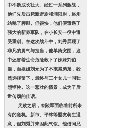
中不断成长壮大。经过一系列激战，
他们先后击毙新野尉和湖阳尉，逐步
站稳了脚跟。但很快，他们便遭遇了
强大的新莽军队，在小长安一役中遭
受重创。在这次战斗中，刘秀展现了
非凡的勇气与担当，他单骑突围，途
中还冒着生命危险救下了妹妹刘伯
姬，而姐姐刘元为了不拖累弟弟，毅
然选择留下，最终与三个女儿一同壮
烈牺牲。这一悲壮的情景，成为了后
世传颂的佳话。
兵败之后，舂陵军面临着前所未
有的危机。新市、平林等盟友萌生退
意，但刘秀并未因此气馁。他偕同兄