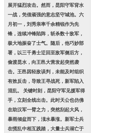
展开猛烈攻击。然而，昆阳守军背水
一战，凭借顽强的意志坚守城池。六
月初一，刘秀亲率千余精锐作为先
锋，连续冲锋陷阵，斩杀数十敌军，
极大地振奋了士气。随后，他巧妙部
署，以三千勇士迂回至敌军侧后方，
偷渡昆水，向王邑大营发起突然袭
击。王邑因轻敌误判，未能及时组织
有效反击，导致王寻战死，新军陷入
混乱。 关键时刻，昆阳守军见援军得
手，立刻全线出击。此时天公也仿佛
在助汉军一臂之力，突然刮起大风，
暴雨倾盆而下，滍水暴涨。新军士兵
在慌乱中相互践踏，大量士兵溺亡于