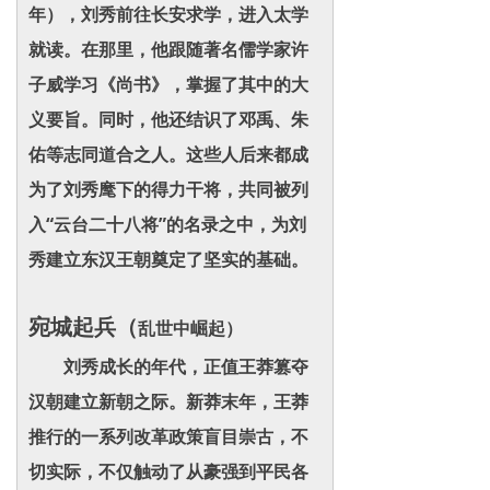
年），刘秀前往长安求学，进入太学
就读。在那里，他跟随著名儒学家许
子威学习《尚书》，掌握了其中的大
义要旨。同时，他还结识了邓禹、朱
佑等志同道合之人。这些人后来都成
为了刘秀麾下的得力干将，共同被列
入“云台二十八将”的名录之中，为刘
秀建立东汉王朝奠定了坚实的基础。
宛城起兵（
乱世中崛起）
刘秀成长的年代，正值王莽篡夺
汉朝建立新朝之际。新莽末年，王莽
推行的一系列改革政策盲目崇古，不
切实际，不仅触动了从豪强到平民各