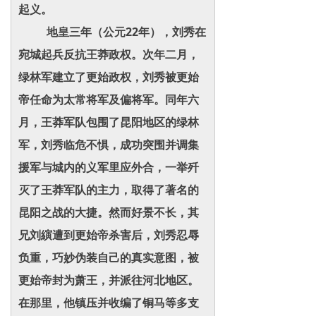
起义。
地皇三年（公元22年），刘秀在
宛城起兵反抗王莽政权。次年二月，
绿林军建立了更始政权，刘秀被更始
帝任命为太常将军及偏将军。同年六
月，王莽军队包围了昆阳地区的绿林
军，刘秀临危不惧，成功突围并调集
援军与城内的义军里应外合，一举歼
灭了王莽军队的主力，取得了著名的
昆阳之战的大捷。然而好景不长，其
兄刘縯遭到更始帝杀害后，刘秀忍辱
负重，巧妙伪装自己的真实意图，被
更始帝封为萧王，并派往河北地区。
在那里，他镇压并收编了铜马等多支