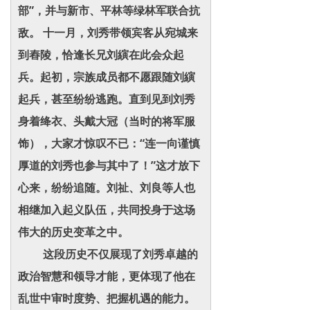
部”，并与新市、平林等绿林军联合抗
敌。 十一月，刘秀带领宾客从宛城来
到舂陵，恰逢长兄刘縯在此会众起
兵。起初，宗族成员都不愿跟随刘縯
起兵，甚至纷纷逃跑。直到见到刘秀
身着绛衣、头戴大冠（当时的将军服
饰），大家才惊叹不已：“连一向谨慎
厚道的刘秀也参与其中了！”这才放下
心来，纷纷追随。刘祉、刘良等人也
相继加入起义队伍，共同投身于这场
伟大的历史变革之中。
这段历史不仅展现了刘秀卓越的
政治智慧和领导才能，更体现了他在
乱世中审时度势、把握机遇的能力。