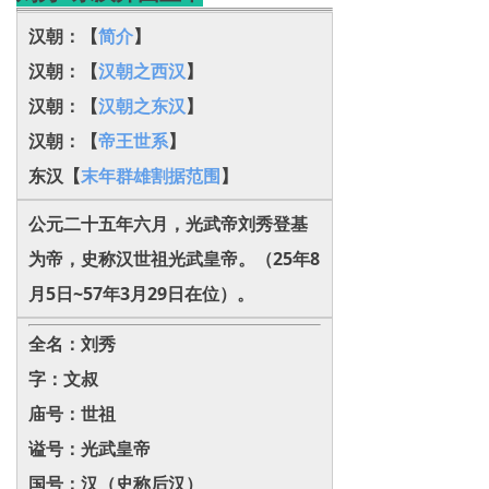
汉朝：【
简介
】
汉朝：【
汉朝之西汉
】
汉朝：【
汉朝之东汉
】
汉朝：【
帝王世系
】
东汉【
末年群雄割据范围
】
公元二十五年六月，光武帝刘秀登基
为帝，史称汉世祖光武皇帝。（25年8
月5日~57年3月29日在位）。
全名：刘秀
字：文叔
庙号：世祖
谥号：光武皇帝
国号：汉（史称后汉）