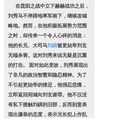
在昆阳之战中立下赫赫战功之后，
刘秀马不停蹄地率军南下，继续攻城
略地。然而，在他积极拓展势力范围
之时，却传来一个令人心碎的消息：
他的长兄、大司马
刘縯
被更始帝刘玄
无端杀害。这对刘秀来说无疑是沉重
的打击。 面对如此变故，刘秀展现出
了非凡的政治智慧和隐忍精神。为了
不引起更始帝的猜忌，他强忍悲痛，
立即返回宛城向刘玄谢罪。他不仅没
有私下接触刘縯的旧部，反而刻意表
现出谦恭的态度，表示兄长犯上作乱
自己也有过错，并且不敢公开为兄长
服丧。在众人面前，他“饮食言笑如平