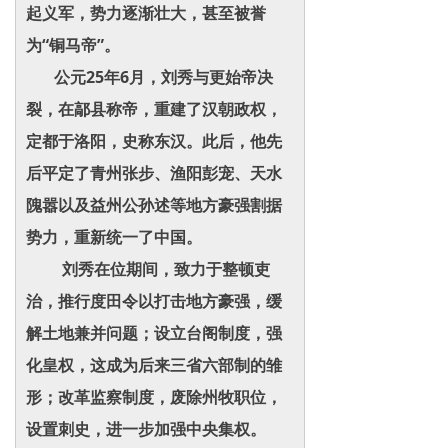
起义军，势力逐渐壮大，甚至被誉
为“铜马帝”。
公元25年6月，刘秀与更始帝决
裂，在鄗县称帝，重建了汉朝政权，
定都于洛阳，史称东汉。此后，他先
后平定了青州张步、渔阳彭宠、天水
隗嚣以及益州公孙述等地方豪强割据
势力，重新统一了中国。
刘秀在位期间，致力于整顿吏
治，推行度田令以打击地方豪强，缓
解土地兼并问题；设立台阁制度，强
化皇权，这成为后来三省六部制的雏
形；改革监察制度，废除州牧职位，
设置刺史，进一步加强中央集权。