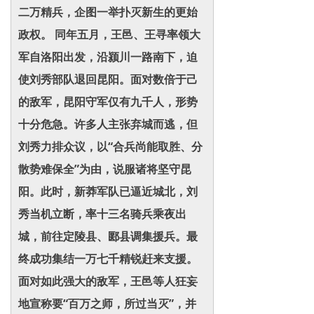
二万精兵，企图一举扑灭新生的更始
政权。 同年五月，王邑、王寻率领大
军自洛阳出发，沿颍川一路南下，迫
使刘秀部队退回昆阳。面对数倍于己
的敌军，昆阳守军仅有九千人，形势
十分危急。许多人主张弃城而逃，但
刘秀力排众议，以“合兵尚能取胜、分
散势难保全”为由，说服诸将坚守昆
阳。此时，新莽军队已逼近城北，刘
秀当机立断，率十三名骑兵乘夜出
城，前往定陵县、郾县调集援兵。最
终成功集结一万七千精锐赶来支援。
面对如此强大的敌军，王邑等人狂妄
地宣称要“百万之师，所过当灭”，并