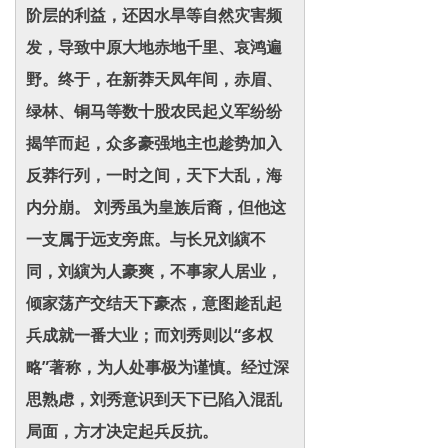
阶层的利益，还因水旱等自然灾害频
发，导致中原大地赤地千里、哀鸿遍
野。终于，在新莽天凤年间，赤眉、
绿林、铜马等数十股农民起义军纷纷
揭竿而起，众多豪强地主也趁势加入
反莽行列，一时之间，天下大乱，海
内分崩。 刘秀虽为皇族后裔，但他这
一支属于远支旁庶。与长兄刘縯不
同，刘縯为人豪爽，不事家人居业，
倾家荡产交结天下豪杰，意图趁乱起
兵成就一番大业；而刘秀则以“多权
略”著称，为人处事极为谨慎。经过深
思熟虑，刘秀意识到天下已陷入混乱
局面，方才决定起兵反抗。