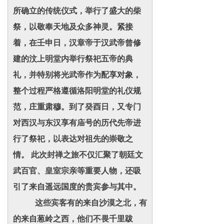
所确立的传统仪式，举行了盛大的柴
祭，以敬奉天地及众多神灵。紧接
着，在壬申日，汉章帝于汉武帝曾修
建的汶上明堂内举行祭祀五帝的典
礼，并特别将光武帝作为配享对象，
整个过程严格遵循洛阳明堂的礼仪规
范，庄重肃穆。到了癸酉日，又专门
对西汉与东汉享有庙号的历代先帝进
行了祭祀，以表达对祖先的崇敬之
情。 此次封禅之旅不仅汇聚了朝廷文
武百官、皇室宗亲等重要人物，还吸
引了来自遥远国度的贵宾参与其中。
这些宾客有的来自沙漠之北，有
的来自葱岭之西，他们不畏千里跋