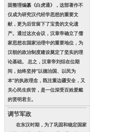
固整理编纂《白虎通》，这部著作不
仅成为研究汉代经学思想的重要文
献，更为后世留下了宝贵的文化遗
产。通过这次会议，汉章帝确立了儒
家思想在国家治理中的重要地位，为
汉朝的政治制度建设奠定了坚实的理
论基础。 总之，汉章帝刘炟在位期
间，始终坚持“以德治国、以民为
本”的执政理念，既注重边疆安全，又
关心民生疾苦，是一位深受百姓爱戴
的贤明君主。
调节军政
在东汉时期，为了巩固和稳定国家