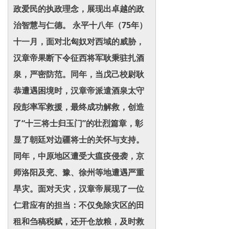
政爱民的执政理念，展现出卓越的政
治智慧与仁德。 永平十八年（75年）
十一月，面对北匈奴对西域的威胁，
汉章帝果断下令征西将军耿秉驻扎酒
泉，严密防范。同年，当戊己校尉耿
恭遭遇困境时，汉章帝派遣酒泉太守
段彭率军救援，最终成功解救，创造
了“十三将士归玉门”的壮烈篇章，彰
显了朝廷对边疆将士的关怀与支持。
同年，中原地区遭受大瘟疫侵袭，京
师洛阳及兖、豫、徐州等地遭遇严重
旱灾。面对天灾，汉章帝展现了一位
仁君应有的担当：不仅免除灾区的田
租和刍稿税赋，还开仓放粮，及时救