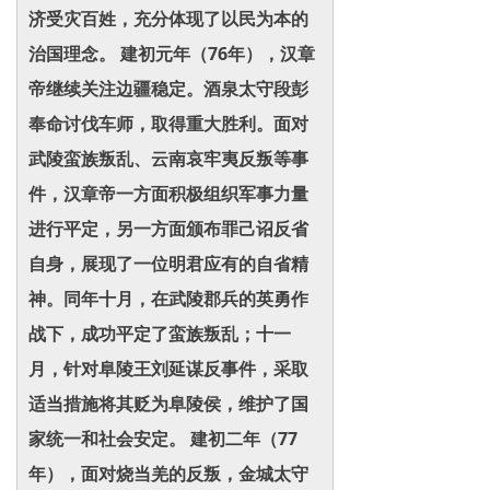
济受灾百姓，充分体现了以民为本的
治国理念。 建初元年（76年），汉章
帝继续关注边疆稳定。酒泉太守段彭
奉命讨伐车师，取得重大胜利。面对
武陵蛮族叛乱、云南哀牢夷反叛等事
件，汉章帝一方面积极组织军事力量
进行平定，另一方面颁布罪己诏反省
自身，展现了一位明君应有的自省精
神。同年十月，在武陵郡兵的英勇作
战下，成功平定了蛮族叛乱；十一
月，针对阜陵王刘延谋反事件，采取
适当措施将其贬为阜陵侯，维护了国
家统一和社会安定。 建初二年（77
年），面对烧当羌的反叛，金城太守