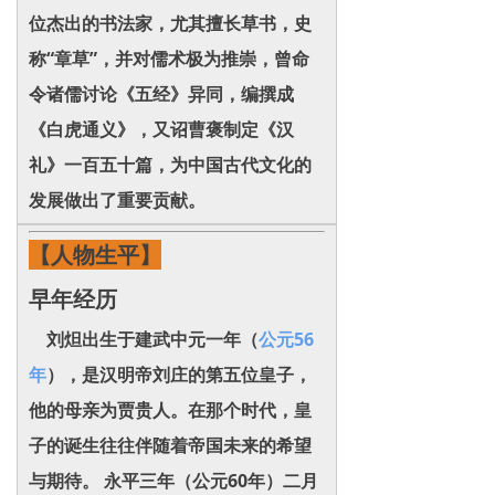
位杰出的书法家，尤其擅长草书，史
称“章草”，并对儒术极为推崇，曾命
令诸儒讨论《五经》异同，编撰成
《白虎通义》，又诏曹褒制定《汉
礼》一百五十篇，为中国古代文化的
发展做出了重要贡献。
【人物生平】
早年经历
刘炟出生于建武中元一年（
公元56
年
），是汉明帝刘庄的第五位皇子，
他的母亲为贾贵人。在那个时代，皇
子的诞生往往伴随着帝国未来的希望
与期待。 永平三年（公元60年）二月