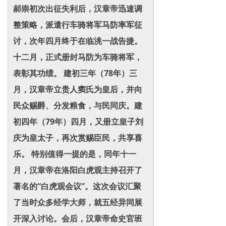
郝崇初次出征失利后，汉章帝迅速调
整策略，派遣行车骑将军马防率军征
讨，次年四月终于在临洮一战告捷。
十二月，正式册封马防为车骑将军，
表彰其功绩。 建初三年（78年）三
月，汉章帝立贵人窦氏为皇后，并向
民众赐爵、分发粮食，与民同庆。建
初四年（79年）四月，又册立皇子刘
庆为皇太子，再次赏赐臣民，共享喜
乐。 特别值得一提的是，同年十一
月，汉章帝在洛阳白虎观主持召开了
著名的“白虎观会议”。这次会议汇聚
了当时众多经学大师，就五经异同展
开深入讨论。会后，汉章帝命史官班