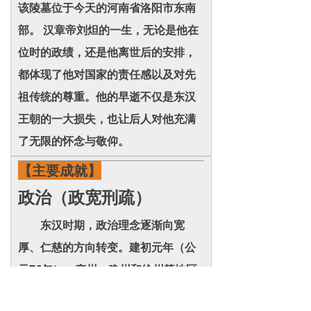
该陵墓位于今天的河南省洛阳市东南
部。 汉章帝刘炟的一生，无论是他在
位时的政绩，还是他离世后的安排，
都体现了他对国家的责任感以及对先
祖传统的尊重。他的早逝不仅是东汉
王朝的一大损失，也让后人对他充满
了无限的怀念与敬仰。
【主要成就】
政治（政宽刑疏）
东汉时期，政治理念逐渐向宽
厚、仁慈的方向转变。建初元年（公
元76年），兖州、豫州和徐州等地区
遭受了严重的旱灾，大地干涸千里，