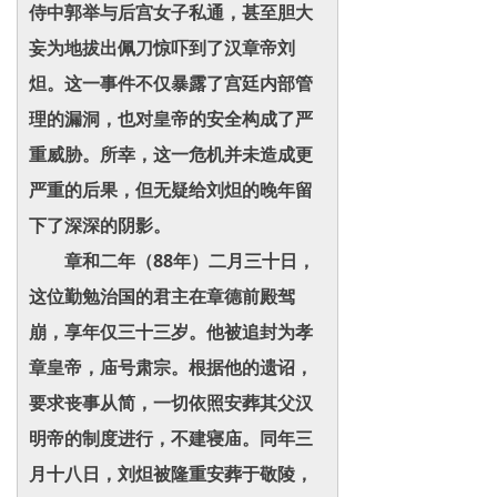
侍中郭举与后宫女子私通，甚至胆大
妄为地拔出佩刀惊吓到了汉章帝刘
炟。这一事件不仅暴露了宫廷内部管
理的漏洞，也对皇帝的安全构成了严
重威胁。所幸，这一危机并未造成更
严重的后果，但无疑给刘炟的晚年留
下了深深的阴影。
章和二年（88年）二月三十日，
这位勤勉治国的君主在章德前殿驾
崩，享年仅三十三岁。他被追封为孝
章皇帝，庙号肃宗。根据他的遗诏，
要求丧事从简，一切依照安葬其父汉
明帝的制度进行，不建寝庙。同年三
月十八日，刘炟被隆重安葬于敬陵，